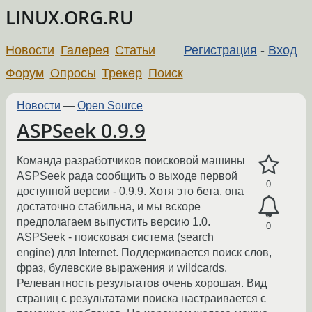
LINUX.ORG.RU
Новости
Галерея
Статьи
Регистрация
-
Вход
Форум
Опросы
Трекер
Поиск
Новости
—
Open Source
ASPSeek 0.9.9
Команда разработчиков поисковой машины
ASPSeek рада сообщить о выходе первой
0
доступной версии - 0.9.9. Хотя это бета, она
достаточно стабильна, и мы вскоре
предполагаем выпустить версию 1.0.
0
ASPSeek - поисковая система (search
engine) для Internet. Поддерживается поиск слов,
фраз, булевские выражения и wildcards.
Релевантность результатов очень хорошая. Вид
страниц с результатами поиска настраивается с