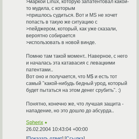
>маркой Linux, которую запатентовал какой-
то мудила, с которым
>пришлось судиться. Вот и MS не хочет
попасть в такую же ситуацию с
>пейджером, который, как уже сказали,
вероятно собирается
>использовать в новой винде.
Помню там такой момент.. Наверное, с него
и началась эта катавасия с левацкими
патентами..
Вот оно и получается, что M$ и есть тот
самый "какой-нибудь бедный урод, который
будет пытаться на этом денег срубить". :)
Понятно, конечно же, что лучшая защита -
нападение, но это дошло до абсурда..
Spherix
★
26.02.2004 10:43:04 +00:00
Показать ответ
Ссылка