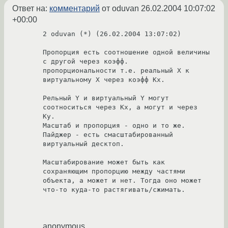
Ответ на:
комментарий
от oduvan
26.02.2004 10:07:02
+00:00
2 oduvan (*) (26.02.2004 13:07:02)

Пропорция есть соотношение одной величины 
с другой через коэфф. 

пропорциональности т.е. реальный Х к 
виртуальному Х через коэфф Kx.

Рельный Y и виртуальный Y могут 
соотноситься через Kx, а могут и через 
Ky.

Масштаб и пропорция - одно и то же.

Пайджер - есть смасштабированный 
виртуальный десктоп.

Масштабирование может быть как 
сохраняющим пропорцию между частями 
объекта, а может и нет. Тогда оно может 
что-то куда-то растягивать/сжимать.

anonymous