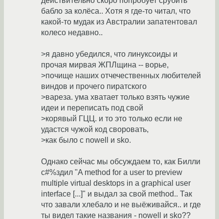
действительно скоро попробует срубить
бабло за колёса.. Хотя я где-то читал, что
какой-то мудак из Австралии запатентовал
колесо недавно..
>я давно убедился, что линуксоиды и
прочая мирвая ЖПЛщина -- ворье,
>почище наших отчечественных любителей
виндов и прочего пиратского
>вареза. ума хватает только взять чужие
идеи и переписать под свой
>корявый ГЦЦ. и то это только если не
удастся чужой код своровать,
>как было с nowell и sko.
Однако сейчас мы обсуждаем то, как Билли
с#%здил "A method for a user to preview
multiple virtual desktops in a graphical user
interface [...]" и выдал за свой method.. Так
что завали хлебало и не выёживайся.. и где
ты видел такие названия - nowell и sko??