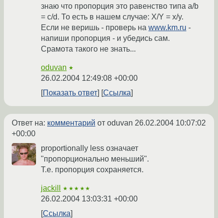
знаю что пропорция это равенство типа a/b
= c/d. То есть в нашем случае: X/Y = x/y.
Если не веришь - проверь на
www.km.ru
-
напиши пропорция - и убедись сам.
Срамота такого не знать...
oduvan
★
26.02.2004 12:49:08 +00:00
Показать ответ
Ссылка
Ответ на:
комментарий
от oduvan
26.02.2004 10:07:02
+00:00
proportionally less означает
"пропорционально меньший".
Т.е. пропорция сохраняется.
jackill
★★★★★
26.02.2004 13:03:31 +00:00
Ссылка