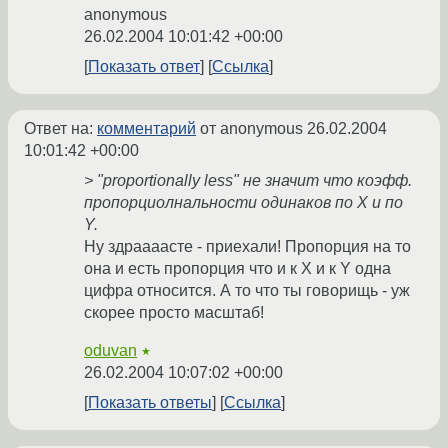
anonymous
26.02.2004 10:01:42 +00:00
Показать ответ
Ссылка
Ответ на:
комментарий
от anonymous
26.02.2004
10:01:42 +00:00
> "proportionally less" не значит что коэфф.
пропорциолнальности одинаков по X и по
Y.
Ну здраааасте - приехали! Пропорция на то
она и есть пропорция что и к X и к Y одна
цифра относится. А то что ты говорищь - уж
скорее просто масштаб!
oduvan
★
26.02.2004 10:07:02 +00:00
Показать ответы
Ссылка