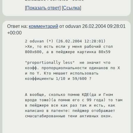
Показать ответ
Ссылка
Ответ на:
комментарий
от oduvan
26.02.2004 09:28:01
+00:00
2 oduvan (*) (26.02.2004 12:28:01)

>Хе, то есть если у меня рабочий стол 
800х600, а в пейджере картинка 80x59

"proportionally less"  не значит что 
коэфф. пропорциолнальности одинаков по X 
и по Y. Кто мешает использовать 
коэффициенты 1/10 и 59/600 ?

А вообще, сколько помню КДЕ(да и Гном 
вроде тоже)(а помню его с 99 года) то там 
в пейджере все как раз так и есть, как 
написано в патенте: пейджер отображает 
смасштабированные тени активных окон.
