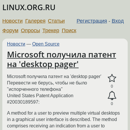
LINUX.ORG.RU
Новости
Галерея
Статьи
Регистрация
-
Вход
Форум
Опросы
Трекер
Поиск
Новости
—
Open Source
Microsoft получила патент
на 'desktop pager'
Microsoft получила патент на 'desktop pager'
Перевести не берусь, чтобы не было
0
"испорченного телефона"
United States Patent Application
#20030189597:
0
A method for a user to preview multiple virtual desktops
in a graphical user interface is described. The method
comprises receiving an indication from a user to