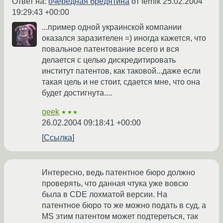
Ответ на:
очередная бредятина
от fernik
25.02.2004
19:29:43 +00:00
...пример одной украинской компании
оказался заразителен =) иногда кажется, что
повальное патентование всего и вся
делается с целью дискредитировать
институт патентов, как таковой...даже если
такая цель и не стоит, сдается мне, что она
будет достигнута....
geek
★★★
26.02.2004 09:18:41 +00:00
Ссылка
Интересно, ведь патентное бюро должно
проверять, что данная чтука уже вовсю
была в CDE лохматой версии. На
патентное бюро то же можно подать в суд, а
MS этим патентом может подтереться, так