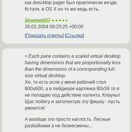
как descktop pager был практически везде.
Кстати, в OS X он то же ведь есть.
Shaman007
★★★★★
26.02.2004 09:25:25 +00:00
Показать ответы
Ссылка
> Each pane contains a scaled virtual desktop
having dimensions that are proportionally less
than the dimensions of a corresponding full-
size virtual desktop.
Хе, то есть если у меня рабочий стол
800х600, а в пейджере картинка 80x59 то я
не попадаю под действие патента. Клоуны!
Щас побегу и запатентую эту фишку - пусть
умоются!
А вообще это просто наглость. Лесные
разбойники а не бизнесмены...