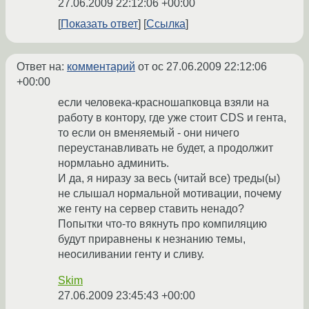
27.06.2009 22:12:06 +00:00
Показать ответ
Ссылка
Ответ на:
комментарий
от oc
27.06.2009 22:12:06
+00:00
если человека-красношапковца взяли на
работу в контору, где уже стоит CDS и гента,
то если он вменяемый - они ничего
переустанавливать не будет, а продолжит
нормлаьно админить.
И да, я ниразу за весь (читай все) треды(ы)
не слышал нормальной мотивации, почему
же генту на сервер ставить ненадо?
Попытки что-то вякнуть про компиляцию
будут приравнены к незнанию темы,
неосиливании генту и сливу.
Skim
27.06.2009 23:45:43 +00:00