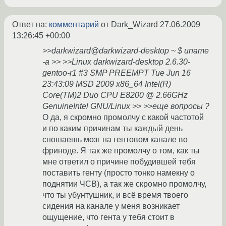
Ответ на:
комментарий
от Dark_Wizard
27.06.2009
13:26:45 +00:00
>>darkwizard@darkwizard-desktop ~ $ uname
-a >> >>Linux darkwizard-desktop 2.6.30-
gentoo-r1 #3 SMP PREEMPT Tue Jun 16
23:43:09 MSD 2009 x86_64 Intel(R)
Core(TM)2 Duo CPU E8200 @ 2.66GHz
GenuineIntel GNU/Linux >> >>еще вопросы ?
О да, я скромно промолчу с какой частотой
и по каким причинам ты каждый день
сношаешь мозг на гентовом канале во
фриноде. Я так же промолчу о том, как ты
мне ответил о причине побудившей тебя
поставить генту (просто тонко намекну о
поднятии ЧСВ), а так же скромно промолчу,
что ты убунтушник, и всё время твоего
сидения на канале у меня возникает
ощущение, что гента у тебя стоит в