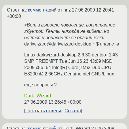
Ответ на:
комментарий
от nnz
27.06.2009 12:20:41
+00:00
>Вот и выросло поколение, воспитанное
Убунтой. Генты никогда не видели, но
боятся и ненавидят ее органически.
darkwizard@darkwizard-desktop ~ $ uname -a
Linux darkwizard-desktop 2.6.30-gentoo-r1 #3
SMP PREEMPT Tue Jun 16 23:43:09 MSD
2009 x86_64 Intel(R) Core(TM)2 Duo CPU
E8200 @ 2.66GHz GenuineIntel GNU/Linux
еще вопросы ?
Dark_Wizard
27.06.2009 13:26:45 +00:00
Показать ответы
Ссылка
Ответ на:
комментарий
от Dark_Wizard
27.06.2009