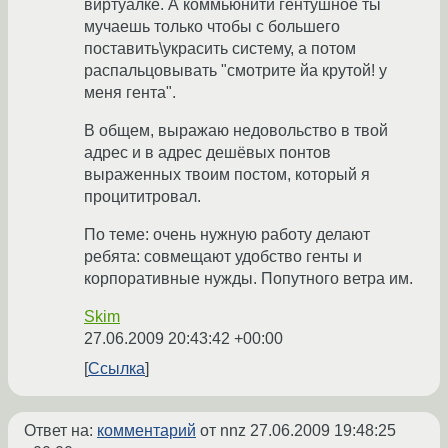
виртуалке. А коммьюнити гентушное ты
мучаешь только чтобы с большего
поставить\украсить систему, а потом
распальцовывать "смотрите йа крутой! у
меня гента".
В общем, выражаю недовольство в твой
адрес и в адрес дешёвых понтов
выраженных твоим постом, который я
процититровал.
По теме: очень нужную работу делают
ребята: совмещают удобство генты и
корпоративные нужды. Попутного ветра им.
Skim
27.06.2009 20:43:42 +00:00
Ссылка
Ответ на:
комментарий
от nnz
27.06.2009 19:48:25