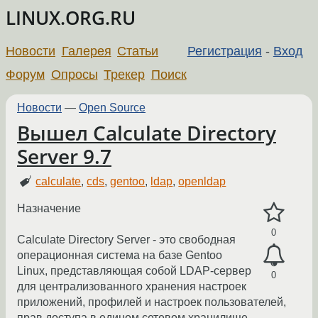
LINUX.ORG.RU
Новости
Галерея
Статьи
Регистрация
-
Вход
Форум
Опросы
Трекер
Поиск
Новости
—
Open Source
Вышел Calculate Directory
Server 9.7
calculate
,
cds
,
gentoo
,
ldap
,
openldap
Назначение
0
Calculate Directory Server - это свободная
операционная система на базе Gentoo
Linux, представляющая собой LDAP-сервер
0
для централизованного хранения настроек
приложений, профилей и настроек пользователей,
прав доступа в едином сетевом хранилище.