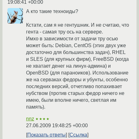
19:08:41 +00:00
А кто такие техноиды?
Кстати, сам я не гентушник. И не считаю, что
гента - самая тру ось на сервере.
Имхо в зависимости от задачи тру осью
может быть: Debian, CentOS (этих двух уже
достаточно для большинства задач), RHEL
и SLES (для крупных фирм), FreeBSD (когда
не хватает денег на линух-админа) и
OpenBSD (для параноиков). Использование
же на серваках федоры и убунты, особенно
последних версий, отчетливо попахивает
нубством (против старых федор ничего не
имею, были вполне ничего, светлая им
память).
nnz
★★★★
27.06.2009 19:48:25 +00:00
Показать ответы
Ссылка