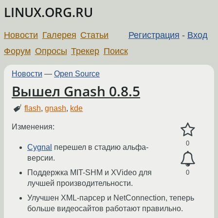
LINUX.ORG.RU
Новости
Галерея
Статьи
Регистрация
-
Вход
Форум
Опросы
Трекер
Поиск
Новости
—
Open Source
Вышел Gnash 0.8.5
flash
,
gnash
,
kde
Изменения:
0
Cygnal
перешел в стадию альфа-
версии.
Поддержка MIT-SHM и XVideo для
0
лучшей производительности.
Улучшен XML-парсер и NetConnection, теперь
больше видеосайтов работают правильно.