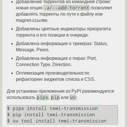
Добавление торрентов из командной строки:
-a/--add-torrent
новая опция
позволяет
добавлять торренты по пути к файлу или
magnet-ссылке.
Добавлены цветные индикаторы приоритета
торрента и его позиции в очереди.
Добавлена информация о трекерах: Status,
Message, Peers.
Добавлена информация о пирах: Port,
Connection Type, Direction.
Оптимизация производительности:
рефакторинг виджетов списка и CSS.
Для установки приложения из PyPI рекомендуется
pipx
pip
uv
использовать
,
или
:
$ pipx install tewi-transmission

$ pip install tewi-transmission
