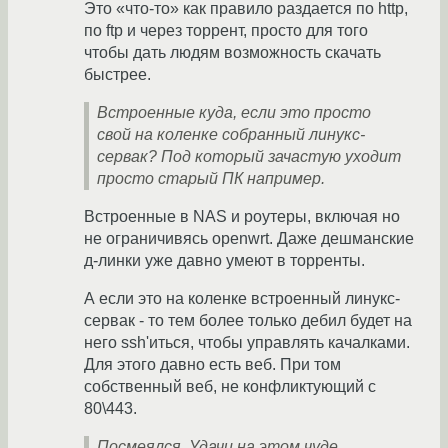
Это «что-то» как правило раздается по http,
по ftp и через торрент, просто для того
чтобы дать людям возможность скачать
быстрее.
Встроенные куда, если это просто
свой на коленке собранный линукс-
сервак? Под который зачастую уходит
просто старый ПК например.
Встроенные в NAS и роутеры, включая но
не ограничивясь openwrt. Даже дешманские
д-линки уже давно умеют в торренты.
А если это на коленке встроенный линукс-
сервак - то тем более только дебил будет на
него ssh'иться, чтобы управлять качалками.
Для этого давно есть веб. При том
собственный веб, не конфликтующий с
80\443.
Посмеялся. Удачи на этом чуде