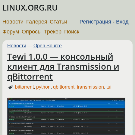
LINUX.ORG.RU
Новости
Галерея
Статьи
Регистрация
-
Вход
Форум
Опросы
Трекер
Поиск
Новости
—
Open Source
Tewi 1.0.0 — консольный
клиент для Transmission и
qBittorrent
bittorrent
,
python
,
qbittorrent
,
transmission
,
tui