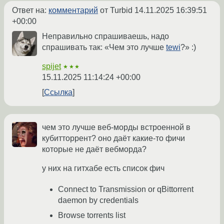
Ответ на:
комментарий
от Turbid
14.11.2025 16:39:51
+00:00
Неправильно спрашиваешь, надо
спрашивать так: «Чем это лучше
tewi
?» :)
spijet
★★★
15.11.2025 11:14:24 +00:00
Ссылка
чем это лучше веб-морды встроенной в
кубитторрент? оно даёт какие-то фичи
которые не даёт вебморда?
у них на гитхабе есть список фич
Connect to Transmission or qBittorrent
daemon by credentials
Browse torrents list