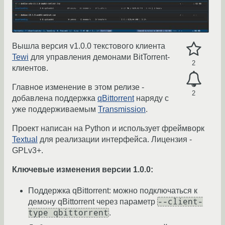
Вышла версия v1.0.0 текстового клиента
Tewi
для управления демонами BitTorrent-
2
клиентов.
Главное изменение в этом релизе -
2
добавлена поддержка
qBittorrent
наряду с
уже поддерживаемым
Transmission
.
Проект написан на Python и использует фреймворк
Textual
для реализации интерфейса. Лицензия -
GPLv3+.
Ключевые изменения версии 1.0.0:
Поддержка qBittorrent: можно подключаться к
--client-
демону qBittorrent через параметр
type qbittorrent
.