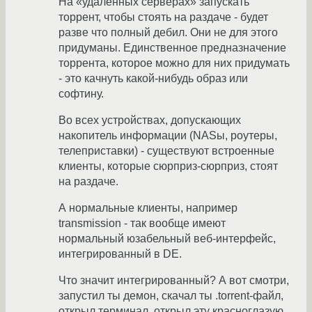
На «удаленных серверах» запускать
торрент, чтобы стоять на раздаче - будет
разве что полный дебил. Они не для этого
придуманы. Единственное предназначение
торрента, которое можно для них придумать
- это качнуть какой-нибудь образ или
софтину.
Во всех устройствах, допускающих
накопитель информации (NASы, роутеры,
телеприставки) - существуют встроенные
клиенты, которые сюрприз-сюрприз, стоят
на раздаче.
А нормальные клиенты, например
transmission - так вообще имеют
нормальный юзабельный веб-интерфейс,
интегрированный в DE.
Что значит интегрированный? А вот смотри,
запустил ты демон, скачал ты .torrent-файл,
открыл терминал, открыл эту красноглазую