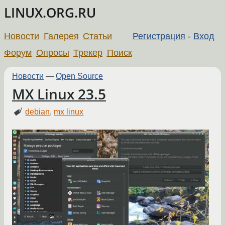
LINUX.ORG.RU
Новости
Галерея
Статьи
Регистрация
-
Вход
Форум
Опросы
Трекер
Поиск
Новости
—
Open Source
MX Linux 23.5
debian
,
mx linux