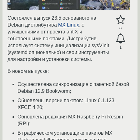
Состоялся выпуск 23.5 основаного на
Debian дистрибутива
MX Linux
, с
0
улучшениями от проекта antiX и
собственными пакетами. Дистрибутив
использует систему инициализации sysVinit
1
(systemd опционально) и свои инструменты
для настройки и установки системы.
В новом выпуске:
Осуществлена синхронизация с пакетной базой
Debian 12.9 Bookworm;
Обновлены версии пакетов: Linux 6.1.123,
XFCE 4.20;
Обновлена редакция MX Raspberry Pi Respin
(RPI);
В графическом установщике пакетов MX
Packageinstaller теперь показываются