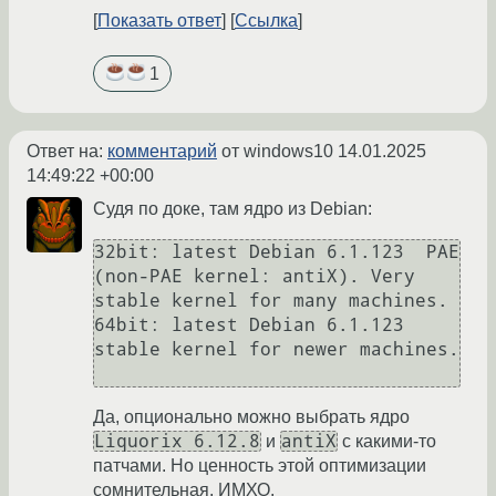
Показать ответ
Ссылка
1
Ответ на:
комментарий
от windows10
14.01.2025
14:49:22 +00:00
Судя по доке, там ядро из Debian:
32bit: latest Debian 6.1.123  PAE 
(non-PAE kernel: antiX). Very 
stable kernel for many machines.

64bit: latest Debian 6.1.123 
stable kernel for newer machines.

Да, опционально можно выбрать ядро
Liquorix 6.12.8
antiX
и
с какими-то
патчами. Но ценность этой оптимизации
сомнительная, ИМХО.