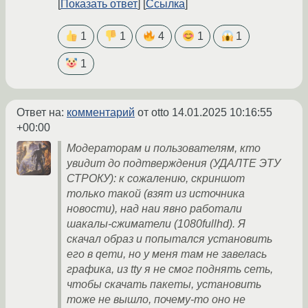
Показать ответ
Ссылка
1
1
4
1
1
1
Ответ на:
комментарий
от otto
14.01.2025 10:16:55
+00:00
Модераторам и пользователям, кто
увидит до подтверждения (УДАЛТЕ ЭТУ
СТРОКУ): к сожалению, скриншот
только такой (взят из источника
новости), над наи явно работали
шакалы-сжиматели (1080fullhd). Я
скачал образ и попытался установить
его в qemu, но у меня там не завелась
графика, из tty я не смог поднять сеть,
чтобы скачать пакеты, установить
тоже не вышло, почему-то оно не