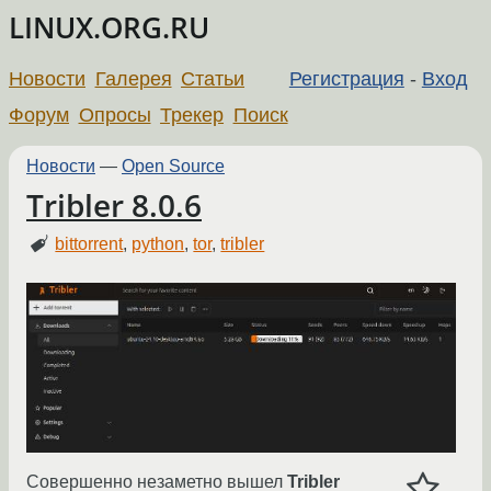
LINUX.ORG.RU
Новости
Галерея
Статьи
Регистрация
-
Вход
Форум
Опросы
Трекер
Поиск
Новости
—
Open Source
Tribler 8.0.6
bittorrent
,
python
,
tor
,
tribler
Совершенно незаметно вышел
Tribler