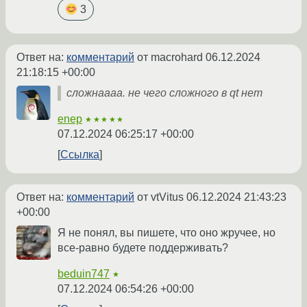
3
Ответ на:
комментарий
от macrohard
06.12.2024
21:18:15 +00:00
сложнаааа. не чего сложного в qt нет
enep
★★★★★
07.12.2024 06:25:17 +00:00
Ссылка
Ответ на:
комментарий
от vtVitus
06.12.2024 21:43:23
+00:00
Я не понял, вы пишете, что оно жручее, но
все-равно будете поддерживать?
beduin747
★
07.12.2024 06:54:26 +00:00