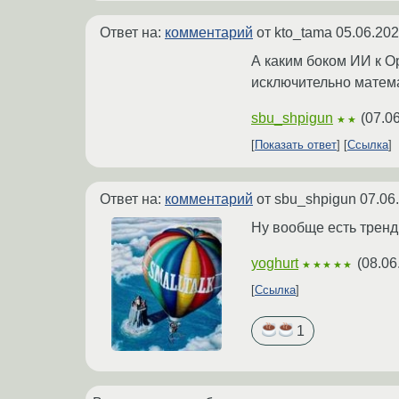
Ответ на:
комментарий
от kto_tama
05.06.202
А каким боком ИИ к Op
исключительно матем
sbu_shpigun
(
07.0
★★
Показать ответ
Ссылка
Ответ на:
комментарий
от sbu_shpigun
07.06
Ну вообще есть тренд
yoghurt
(
08.06
★★★★★
Ссылка
1