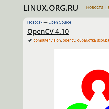
LINUX.ORG.RU
Новости
Г
Новости
—
Open Source
OpenCV 4.10
computer vision
,
opencv
,
обработка изобр