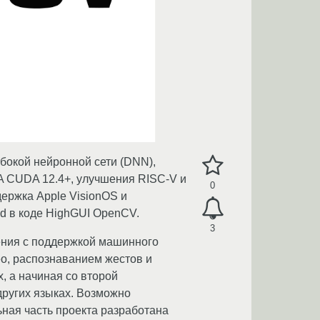
бокой нейронной сети (DNN),
A CUDA 12.4+, улучшения RISC-V и
0
ержка Apple VisionOS и
d в коде HighGUI OpenCV.
3
рения с поддержкой машинного
о, распознаванием жестов и
, а начиная со второй
других языках. Возможно
ная часть проекта разработана