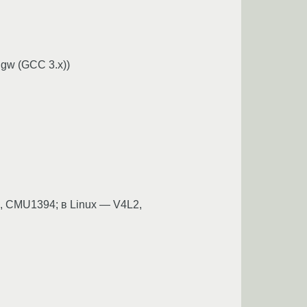
ngw (GCC 3.x))
, CMU1394; в Linux — V4L2,