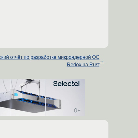
кий отчёт по разработке микроядерной ОС
→
Redox на Rust