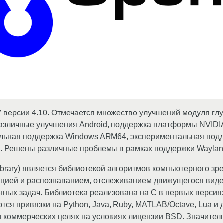
 версии 4.10. Отмечается множество улучшений модуля глу
азличные улучшения Android, поддержка платформы NVIDI
льная поддержка Windows ARM64, экспериментальная подд
ux. Решены различные проблемы в рамках поддержки Waylan
ibrary) является библиотекой алгоритмов компьютерного з
ацией и распознаванием, отслеживанием движущегося виде
нных задач. Библиотека реализована на C в первых версиях
ся привязки на Python, Java, Ruby, MATLAB/Octave, Lua и 
 коммерческих целях на условиях лицензии BSD. Значитель