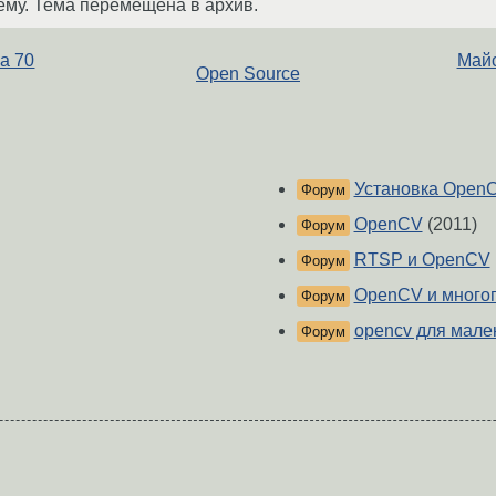
ему. Тема перемещена в архив.
за 70
Майс
Open Source
Установка Open
Форум
OpenCV
(2011)
Форум
RTSP и OpenCV
Форум
OpenCV и много
Форум
opencv для мале
Форум