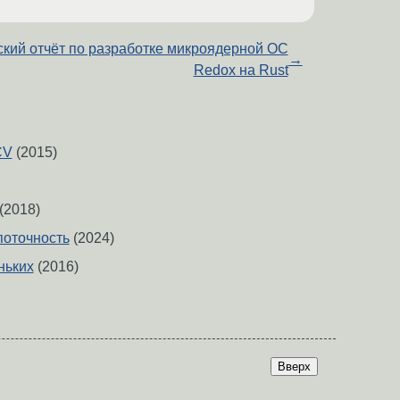
кий отчёт по разработке микроядерной ОС
→
Redox на Rust
CV
(2015)
(2018)
поточность
(2024)
ньких
(2016)
Вверх