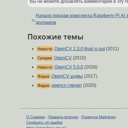
Вы не можете добавлять комментарии в эту т
Начало продаж комплекта Raspberry Pi AI 
←
долларов
Похожие темы
OpenCV 2.3.0 final is out
(2011)
Новости
OpenCV
(2010)
Галерея
OpenCV 5.0.0
(2026)
Новости
OpenCV шумы
(2017)
Форум
opencv глючит
(2020)
Форум
О Сервере
-
Правила форума
-
Разметка Markdown
Сообщить об ошибке
https://www.linux.org.ru/