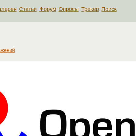
алерея
Статьи
Форум
Опросы
Трекер
Поиск
ажений