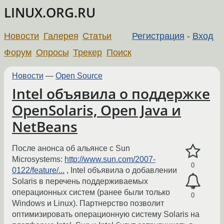
LINUX.ORG.RU
Новости
Галерея
Статьи
Регистрация
-
Вход
Форум
Опросы
Трекер
Поиск
Новости
—
Open Source
Intel объявила о поддержке
OpenSolaris, Open Java и
NetBeans
После анонса об альянсе с Sun
Microsystems:
http://www.sun.com/2007-
0
0122/feature/...
, Intel объявила о добавлении
Solaris в перечень поддерживаемых
операционных систем (ранее были только
0
Windows и Linux). Партнерство позволит
оптимизировать операционную систему Solaris на