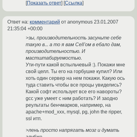
Показать ответ
Ссылка
Ответ на:
комментарий
от anonymous
23.01.2007
21:35:04 +00:00
>зы, производительность засуньте себе
такую в... а то я вам Cell'ом в ебало дам,
производительностью. И
мастштабируемостью.
Ути-пути какой вспыльчевый :). Покажи мне
свой целл. Ты его на горбушке купил? Или
хоть один сервер на нем покажи. Какую ось
туда ставить чтобы все процы увиделись?
Какой софт использует все его навороты?
gcc уже умеет с ним работать? И заодно
реультаты бенчмарков, например, на
apache+mod_xxx, mysql, pg, john the ripper,
ssl итп.
>лень просто напрягать мозг и думать
глубже.