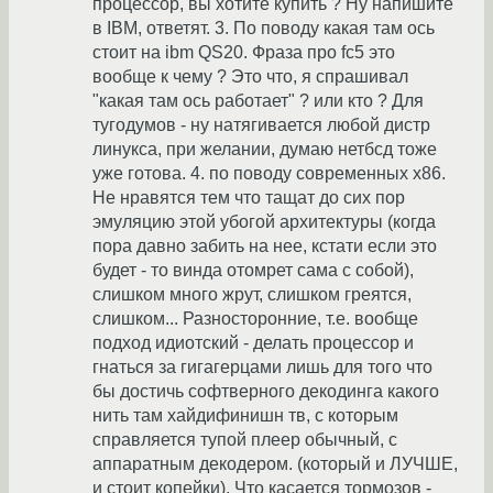
процессор, вы хотите купить ? Ну напишите
в IBM, ответят. 3. По поводу какая там ось
стоит на ibm QS20. Фраза про fc5 это
вообще к чему ? Это что, я спрашивал
"какая там ось работает" ? или кто ? Для
тугодумов - ну натягивается любой дистр
линукса, при желании, думаю нетбсд тоже
уже готова. 4. по поводу современных х86.
Не нравятся тем что тащат до сих пор
эмуляцию этой убогой архитектуры (когда
пора давно забить на нее, кстати если это
будет - то винда отомрет сама с собой),
слишком много жрут, слишком греятся,
слишком... Разносторонние, т.е. вообще
подход идиотский - делать процессор и
гнаться за гигагерцами лишь для того что
бы достичь софтверного декодинга какого
нить там хайдифинишн тв, с которым
справляется тупой плеер обычный, с
аппаратным декодером. (который и ЛУЧШЕ,
и стоит копейки). Что касается тормозов -