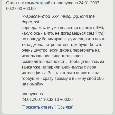
Ответ на:
комментарий
от anonymous
24.01.2007
00:27:00 +00:00
>>apache+mod_xxx, mysql, pg, john the
ripper, ssl
сервера кстати уже делаются на нем (IBM),
какую ось - а что, не догадаешься сам ? %))
по поводу бенчмарков - думаеццо что нечто
типа джона потрошителя там будет бегать
очень шустро, если джона переточить на
использование синергетик ядер.
Компилятор давно есть. Вообще вылазь из
танка уже, запарили анонимусы с лора
интелофилы. Зы, как только появится на
горбушке - сразу возьму и выкину свой х86
на помойку.
anonymous
24.01.2007 10:32:10 +00:00
Показать ответы
Ссылка