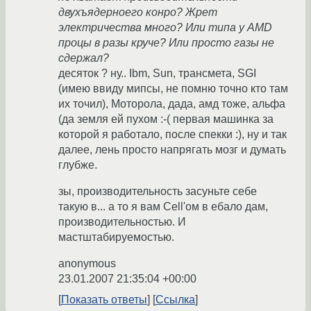
двухъядерноего конро? Жрет
электричества много? Или типа у AMD
процы в разы круче? Или просто газы не
сдержал?
десяток ? ну.. Ibm, Sun, трансмета, SGI
(имею ввиду мипсы, не помню точно кто там
их точил), Моторола, дада, амд тоже, альфа
(да земля ей пухом :-( первая машинка за
которой я работало, после спекки :), ну и так
далее, лень просто напрягать мозг и думать
глубже.
зы, производительность засуньте себе
такую в... а то я вам Cell'ом в ебало дам,
производительностью. И
мастштабируемостью.
anonymous
23.01.2007 21:35:04 +00:00
Показать ответы
Ссылка