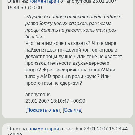
Ответ на:
комментарий
от anonymous
23.01.2007
15:44:59 +00:00
>Лучше бы интел инвестировала бабло в
разработку новых спарков, раз >сама
процы делать не умеет, хоть так прок
был бы...
Что ты этим хочешь сказать? Что в мире
найдется десяток-другой контор которые
делают процы лучше? Или тебе не хватает
производительности двухъядерноего
конро? Жрет электричества много? Или
типа у AMD процы в разы круче? Или
просто газы не сдержал?
anonymous
23.01.2007 18:10:47 +00:00
Показать ответ
Ссылка
Ответ на:
комментарий
от ser_bur
23.01.2007 15:03:44