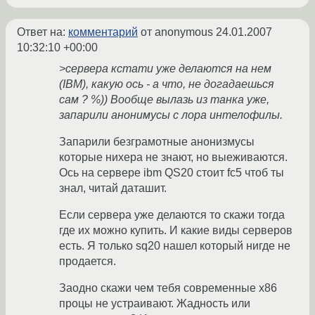
Ответ на:
комментарий
от anonymous
24.01.2007
10:32:10 +00:00
>сервера кстати уже делаются на нем
(IBM), какую ось - а что, не догадаешься
сам ? %)) Вообще вылазь из танка уже,
запарили анонимусы с лора интелофилы.
Запарили безграмотные анонизмусы
которые нихера не знают, но выеживаются.
Ось на сервере ibm QS20 стоит fc5 чтоб ты
знал, читай даташит.
Если сервера уже делаются то скажи тогда
где их можно купить. И какие виды серверов
есть. Я только sq20 нашел который нигде не
продается.
Заодно скажи чем тебя современные x86
процы не устраивают. Жадность или