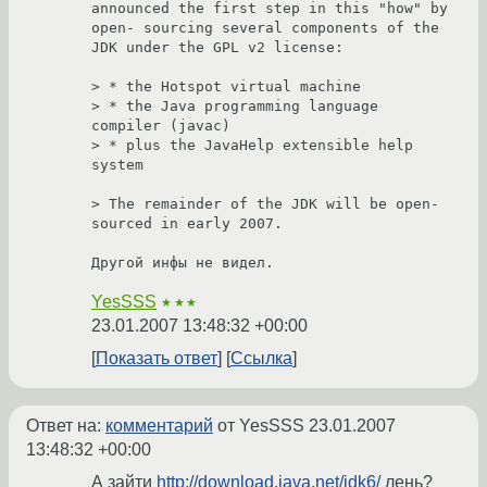
announced the first step in this "how" by 
open- sourcing several components of the 
JDK under the GPL v2 license: 

> * the Hotspot virtual machine

> * the Java programming language 
compiler (javac)

> * plus the JavaHelp extensible help 
system

> The remainder of the JDK will be open-
sourced in early 2007.

Другой инфы не видел.
YesSSS
★★★
23.01.2007 13:48:32 +00:00
Показать ответ
Ссылка
Ответ на:
комментарий
от YesSSS
23.01.2007
13:48:32 +00:00
А зайти
http://download.java.net/jdk6/
лень?