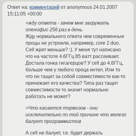
Ответ на:
комментарий
от anonymous
24.01.2007
15:11:05 +00:00
>жду ответа - зачем мне загружать
опенофис 256 раз в день.
Жду нормального ответа чем современные
процы не устроили, например, core 2 duo.
Cell жрет меньше? :). У меня тут написано
что на частоте 4.6ГГц 85 ватт рассеивает.
Достала гонка гигагерцов? У cell до 4.6ГГц,
больше чем у любого проца интел. Или то
что он тащит за собой совместимости как-то
принижает его качества? Типа раз тащит
совместимости то значит нормально
работать не может?
>Что касается тормозов - они
исключительно по той причине что железо
балует программистов
А cell не балует, т.е. будет держать