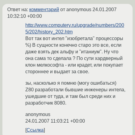
Ответ на:
комментарий
от anonymous
24.01.2007
10:32:10 +00:00
http://www.computery.ru/upgrade/numbers/200
5/202/history_202.htm
Вот так вот интел "изобретала" процессоры
%) В сущности конечно старо это все, если
даже взять дек альфу и "итаниум". Ну что
она сама то сделала ? По сути хардверный
клон мелкософта - или крадет, или покупает
стороннее и выдает за свое.
зы, насколько я помню (могу ошибаться)
Z80 разработали бывшие инженеры интела,
ушедшие от туда, и там был среди них и
разработчик 8080.
anonymous
24.01.2007 11:03:21 +00:00
Ссылка