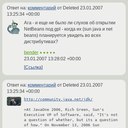
Ответ на:
комментарий
от Deleted
23.01.2007
13:25:34 +00:00
Ага - и еще не было ли слухов об открытии
NetBeans под gpl - когда их (sun java и net
beans) планируется увидеть во всех
дистрибутивах?
bender
★★★★★
23.01.2007 13:28:02 +00:00
Ссылка
Ответ на:
комментарий
от Deleted
23.01.2007
13:25:34 +00:00
http://community.java.net/jdk/
>At JavaOne 2006, Rich Green, Sun's 
Executive VP of Software, said, "It's not 
a question of whether, but its a question 
of how." On November 13, 2006 Sun 