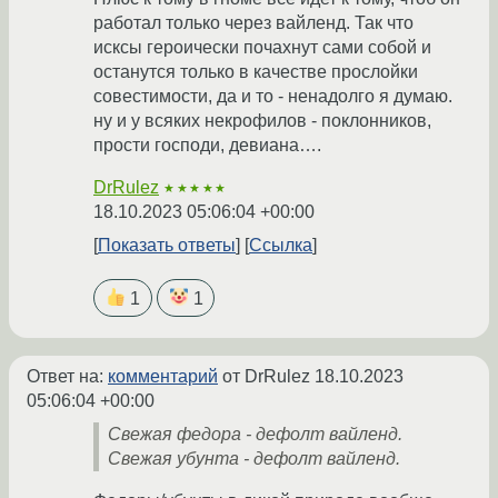
работал только через вайленд. Так что
исксы героически почахнут сами собой и
останутся только в качестве прослойки
совестимости, да и то - ненадолго я думаю.
ну и у всяких некрофилов - поклонников,
прости господи, девиана….
DrRulez
★★★★★
18.10.2023 05:06:04 +00:00
Показать ответы
Ссылка
1
1
Ответ на:
комментарий
от DrRulez
18.10.2023
05:06:04 +00:00
Свежая федора - дефолт вайленд.
Свежая убунта - дефолт вайленд.