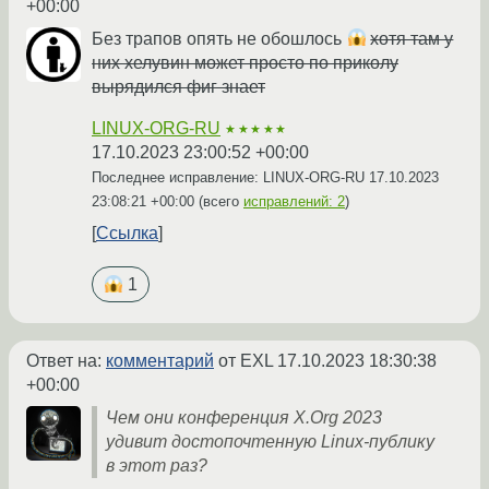
+00:00
Без трапов опять не обошлось
хотя там у
них хелувин может просто по приколу
вырядился фиг знает
LINUX-ORG-RU
★★★★★
17.10.2023 23:00:52 +00:00
Последнее исправление: LINUX-ORG-RU
17.10.2023
23:08:21 +00:00
(всего
исправлений: 2
)
Ссылка
1
Ответ на:
комментарий
от EXL
17.10.2023 18:30:38
+00:00
Чем они конференция X.Org 2023
удивит достопочтенную Linux-публику
в этот раз?