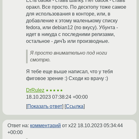
Есть бабки - ставь шапку. Нет бабок - ставь
оракл. Все просто. По десктопу тоже самое
для использования в конторе, или, в
добавление к этому маленькому списку
fedora, или debian12 (по вкусу). Убунта -
идет в никуда с последними релизами,
остальное - дичЪ или производные.
Я просто внимательно под ноги
смотрю.
Я тебе еще выше написал, что у тебя
фиговое зрение :) Сходи ко врачу :)
DrRulez
★★★★★
18.10.2023 07:38:24 +00:00
Показать ответ
Ссылка
Ответ на:
комментарий
от x22
18.10.2023 05:34:44
+00:00