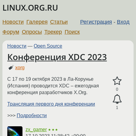
LINUX.ORG.RU
Новости
Галерея
Статьи
Регистрация
-
Вход
Форум
Опросы
Трекер
Поиск
Новости
—
Open Source
Конференция XDC 2023
xorg
C 17 по 19 октября 2023 в Ла-Корунье
(Испания) проводится XDC – ежегодная
0
конференция разработчиков X.Org.
Трансляция первого дня конференции
1
>>>
Подробности
zx_gamer
★★★