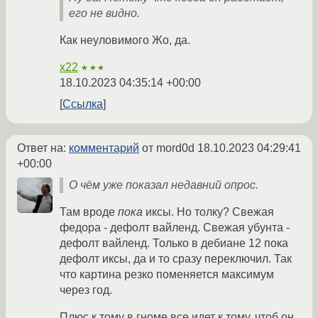
его не видно.
Как неуловимого Жо, да.
x22
★★★
18.10.2023 04:35:14 +00:00
Ссылка
Ответ на:
комментарий
от mord0d
18.10.2023 04:29:41
+00:00
О чём уже показал недавний опрос.
Там вроде
пока
иксы. Но толку? Свежая
федора - дефолт вайленд. Свежая убунта -
дефолт вайленд. Только в дебиане 12 пока
дефолт иксы, да и то сразу переключил. Так
что картина резко поменяется максимум
через год.
Плюс к тому в гноме все идет к тому, чтоб он