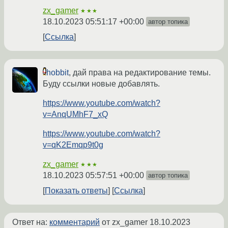
zx_gamer
★★★
18.10.2023 05:51:17 +00:00
автор топика
Ссылка
hobbit
, дай права на редактирование темы.
Буду ссылки новые добавлять.
https://www.youtube.com/watch?
v=AnqUMhF7_xQ
https://www.youtube.com/watch?
v=qK2Emqp9t0g
zx_gamer
★★★
18.10.2023 05:57:51 +00:00
автор топика
Показать ответы
Ссылка
Ответ на:
комментарий
от zx_gamer
18.10.2023