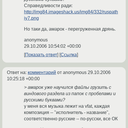
Справедливости ради:
http://img84.imageshack.us/img84/332/ruspath
iy7.png
Но таки да, амарок - перегруженная дрянь.
anonymous
29.10.2006 10:54:02 +00:00
Показать ответ
Ссылка
Ответ на:
комментарий
от anonymous
29.10.2006
10:25:18 +00:00
> амарок уже научился файлы грузить с
виндового раздела из папок с пробелами и
русскими буквами?
у меня вся музыка лежит на vfat, каждая
композиция -- "исполнитель - название",
соответственно русские -- по-русски, все ОК