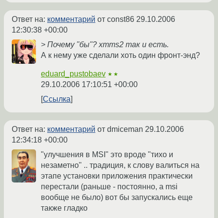
Ответ на:
комментарий
от const86
29.10.2006
12:30:38 +00:00
> Почему "бы"? xmms2 так и есть.
А к нему уже сделали хоть один фронт-энд?
eduard_pustobaev
★★
29.10.2006 17:10:51 +00:00
Ссылка
Ответ на:
комментарий
от dmiceman
29.10.2006
12:34:18 +00:00
"улучшения в MSI" это вроде "тихо и
незаметно" .. традиция, к слову валиться на
этапе установки приложения практически
перестали (раньше - постоянно, а msi
вообще не было) вот бы запускались еще
также гладко