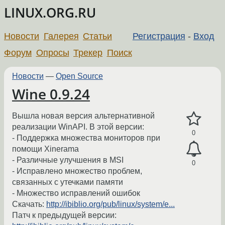
LINUX.ORG.RU
Новости
Галерея
Статьи
Регистрация
-
Вход
Форум
Опросы
Трекер
Поиск
Новости
—
Open Source
Wine 0.9.24
Вышла новая версия альтернативной
реализации WinAPI. В этой версии:
0
- Поддержка множества мониторов при
помощи Xinerama
- Различные улучшения в MSI
0
- Исправлено множество проблем,
связанных с утечками памяти
- Множество исправлений ошибок
Скачать:
http://ibiblio.org/pub/linux/system/e...
Патч к предыдущей версии: