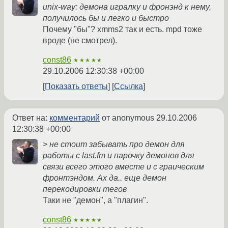
unix-way: демона игралку и фронэнд к нему,
получилось бы и легко и быстро
Почему "бы"? xmms2 так и есть. mpd тоже
вроде (не смотрел).
const86
★★★★★
29.10.2006 12:30:38 +00:00
Показать ответы
Ссылка
Ответ на:
комментарий
от anonymous
29.10.2006
12:30:38 +00:00
> не стоит забывать про демон для
работы с last.fm и парочку демонов для
связи всего этого вместе и с граическим
фронтэндом. Ах да.. еще демон
перекодировки тегов
Таки не "демон", а "плагин".
const86
★★★★★