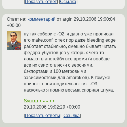
Показать ответ
Ссылка
Ответ на:
комментарий
от argin
29.10.2006 19:00:04
+00:00
ну так собери с -O2, я давно уже прописал
его make.conf, с тех пор даже bleeding edge
работает стабильно, смешно бывает читать
федора-убунтовцев у которых чего-то
ломают в анстейбл все время (и вообще
все их свистопляски с версиями,
бэкпортами и 100 метровыми
зависимостями для amarok'ов). К томуже
прирост производительности с -O3,
насколько я помню весьма спорная штука.
Syncro
★★★★★
29.10.2006 19:02:29 +00:00
Показать ответы
Ссылка