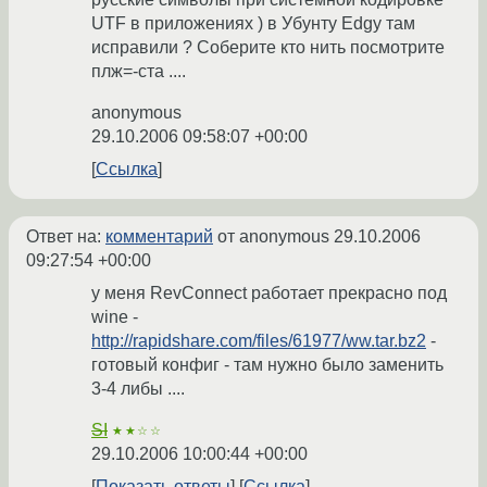
UTF в приложениях ) в Убунту Edgy там
исправили ? Соберите кто нить посмотрите
плж=-ста ....
anonymous
29.10.2006 09:58:07 +00:00
Ссылка
Ответ на:
комментарий
от anonymous
29.10.2006
09:27:54 +00:00
у меня RevConnect работает прекрасно под
wine -
http://rapidshare.com/files/61977/ww.tar.bz2
-
готовый конфиг - там нужно было заменить
3-4 либы ....
SI
★★☆☆
29.10.2006 10:00:44 +00:00
Показать ответы
Ссылка