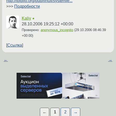
http://ibiblio.org/pub/linux/system/e...
>>>
Подробности
Kaliy
★
28.10.2006 19:25:12 +00:00
Проверено:
anonymous_incognito
(
29.10.2006 08:46:39
+00:00
)
Ссылка
←
→
←
1
2
→