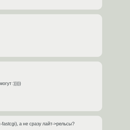
гут :)))))
fastcgi), а не сразу лайт->рельсы?