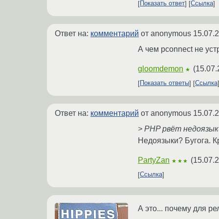
Показать ответ
Ссылка
Ответ на:
комментарий
от anonymous
15.07.
А чем pconnect не ус
gloomdemon
(
15.07.
★
Показать ответы
Ссылка
Ответ на:
комментарий
от anonymous
15.07.
> PHP рвёт недоязыки
Недоязыки? Бугога. К
PartyZan
(
15.07.
★★★
Ссылка
А это... почему для р