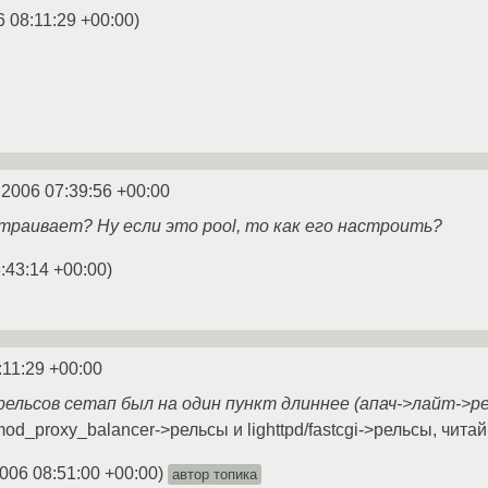
6 08:11:29 +00:00
)
.2006 07:39:56 +00:00
страивает? Ну если это pool, то как его настроить?
:43:14 +00:00
)
:11:29 +00:00
 рельсов сетап был на один пункт длиннее (апач->лайт->рел
d_proxy_balancer->рельсы и lighttpd/fastcgi->рельсы, читай
006 08:51:00 +00:00
)
автор топика