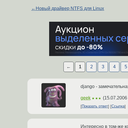
←
Новый драйвер NTFS для Linux
←
1
2
3
4
5
django - замечательная
geek
(
15.07.2006
★★★
Показать ответ
Ссылка
Интересно в том-же ко