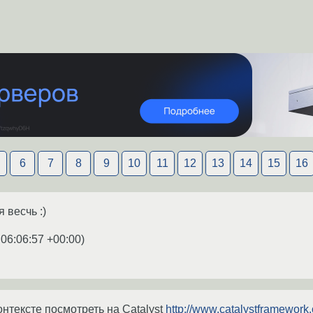
6
7
8
9
10
11
12
13
14
15
16
 весчь :)
 06:06:57 +00:00
)
нтексте посмотреть на Catalyst
http://www.catalystframework.