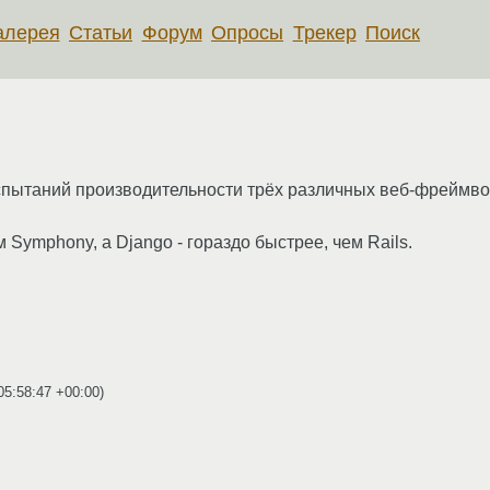
алерея
Статьи
Форум
Опросы
Трекер
Поиск
пытаний производительности трёх различных веб-фреймво
м Symphony, а Django - гораздо быстрее, чем Rails.
05:58:47 +00:00
)