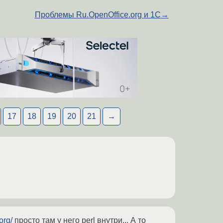
Проблемы Ru.OpenOffice.org и 1C
→
17
18
19
20
21
→
org/
просто там у него perl внутри... А то