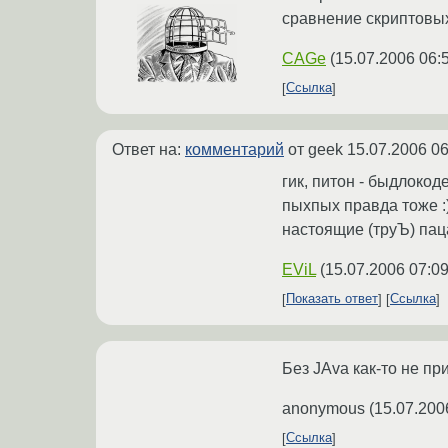
сравнение скриптовых
CAGe
(
15.07.2006 06:
Ссылка
Ответ на:
комментарий
от geek
15.07.2006 06
гик, питон - быдлокод
пыхпых правда тоже :
настоящие (труЪ) пац
EViL
(
15.07.2006 07:09
Показать ответ
Ссылка
Без JAva как-то не пр
anonymous
(
15.07.200
Ссылка