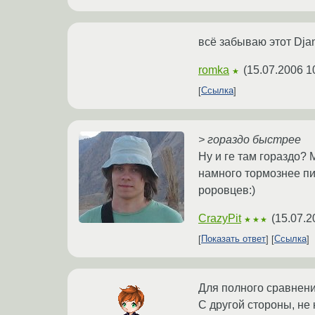
всё забываю этот Djan
romka
(
15.07.2006 1
★
Ссылка
> гораздо быстрее
Ну и ге там гораздо? 
намного тормознее п
роровцев:)
CrazyPit
(
15.07.2
★★★
Показать ответ
Ссылка
Для полного сравнения 
С другой стороны, не 