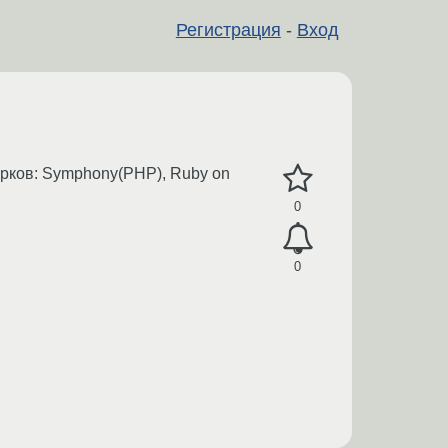
Регистрация
-
Вход
рков: Symphony(PHP), Ruby on
0
0