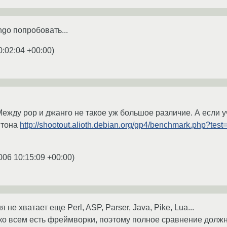
go попробовать...
0:02:04 +00:00
)
Между рор и джанго не такое уж большое различие. А если у
итона
http://shootout.alioth.debian.org/gp4/benchmark.php?test
006 10:15:09 +00:00
)
не хватает еще Perl, ASP, Parser, Java, Pike, Lua...
ко всем есть фреймворки, поэтому полное сравнение должно 