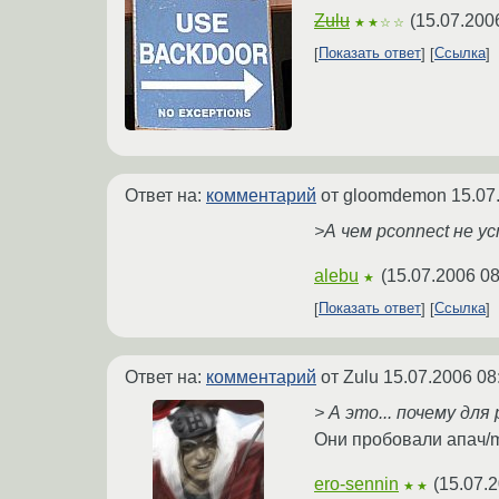
Zulu
(
15.07.200
★★☆☆
Показать ответ
Ссылка
Ответ на:
комментарий
от gloomdemon
15.07
>А чем pconnect не у
alebu
(
15.07.2006 08
★
Показать ответ
Ссылка
Ответ на:
комментарий
от Zulu
15.07.2006 08
> А это... почему для
Они пробовали апач/mo
ero-sennin
(
15.07.2
★★