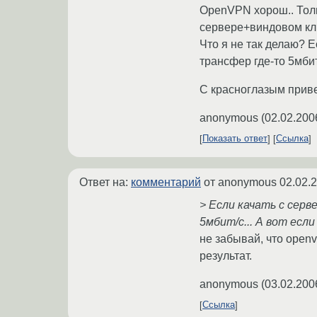
OpenVPN хорош.. Толь
сервере+виндовом кл
Что я не так делаю? Е
трансфер где-то 5мбит/
С красноглазым прив
anonymous
(
02.02.200
Показать ответ
Ссылка
Ответ на:
комментарий
от anonymous
02.02.
> Если качать с серв
5мбит/c... А вот если
не забывай, что openv
результат.
anonymous
(
03.02.200
Ссылка