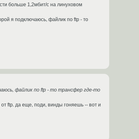
сти больше 1,2мбит/c на линуховом
орой я подключаюсь, файлик по ftp - то
аюсь, файлик по ftp - то трансфер где-то
 ftp. да еще, поди, винды гоняешь -- вот и