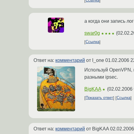
Ссылка
а когда они запись ло
swar0g
(
02.02.2
★★★★
Ссылка
Ответ на:
комментарий
от I_one
01.02.2006 2
Используй OpenVPN, к
разными ipsec.
BigKAA
(
02.02.2006 
★
Показать ответ
Ссылка
Ответ на:
комментарий
от BigKAA
02.02.2006