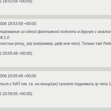
6 18:53:59 +00:00
)
2006 18:53:59 +00:00
лирование из одной фиктивной подсети в другую с анало
8.1.0
остью proxy_arp (например, pptp или vtun). Только так! Либ
6 20:05:49 +00:00
)
2006 20:05:49 +00:00
ся с NAT-ом, т.е. на конце(ах) туннеля поднимать ip типа 172.
6 20:59:05 +00:00
)