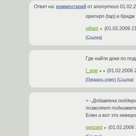
Ответ на:
комментарий
от anonymous
01.02.
openvpn (tap) и бридж 
villain
(
01.02.2006 2
★
Ссылка
Где найти доки по по
I_one
(
01.02.2006 
★★
Показать ответ
Ссылка
> - Добавлена подде
позволяет поднимат
Блин а вот это неверо
swizard
(
01.02.2006 
★