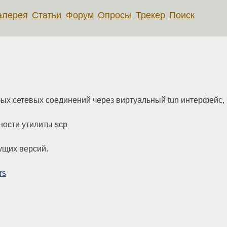
алерея
Статьи
Форум
Опросы
Трекер
Поиск
х сетевых соединений через виртуальный tun интерфейс, 
ности утилиты scp
ущих версий.
rs