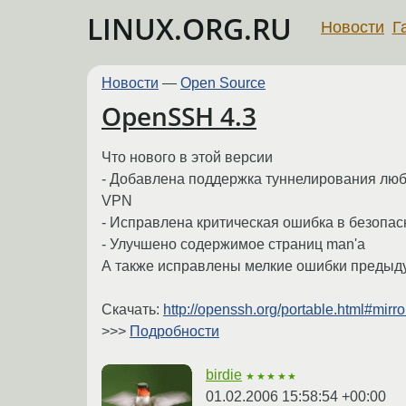
LINUX.ORG.RU
Новости
Г
Новости
—
Open Source
OpenSSH 4.3
Что нового в этой версии
- Добавлена поддержка туннелирования любы
VPN
- Исправлена критическая ошибка в безопас
- Улучшено содержимое страниц man'a
А также исправлены мелкие ошибки предыд
Скачать:
http://openssh.org/portable.html#mirro
>>>
Подробности
birdie
★★★★★
01.02.2006 15:58:54 +00:00