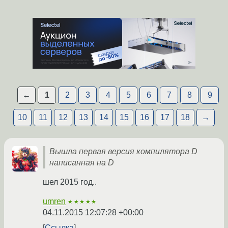
←
1
2
3
4
5
6
7
8
9
10
11
12
13
14
15
16
17
18
→
Вышла первая версия компилятора D
написанная на D
шел 2015 год..
umren
★★★★★
04.11.2015 12:07:28 +00:00
Ссылка