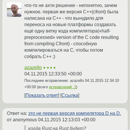
что-то не ахти решение - непонятно, зачем
нужное. первая же версия С++(cfront) была
написана на С++ - что вынудило для
переноса на новые платформы создавать
ещё одну ветку кода компилятора(«half-
preprocessed» version of the C code resulting
from compiling Cfront) - способную
компилироваться на С, чтобы потом
собрать С++ ;)
azazello
★★★★
04.11.2015 12:33:50 +00:00
Последнее исправление: azazello
04.11.2015 12:34:10
+00:00
(всего
исправлений: 1
)
Показать ответ
Ссылка
Ответ на:
это не первая версия компилятора D на D.
от anonymous
04.11.2015 12:13:03 +00:00
когда Rust на Rust будет?