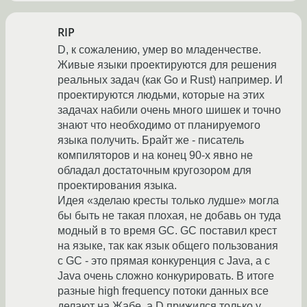
RIP
D, к сожалению, умер во младенчестве.
Живые языки проектируются для решения
реальных задач (как Go и Rust) например. И
проектируются людьми, которые на этих
задачах набили очень много шишек и точно
знают что необходимо от планируемого
языка получить. Брайт же - писатель
компиляторов и на конец 90-х явно не
обладал достаточным кругозором для
проектирования языка.
Идея «зделаю кресты только лудше» могла
бы быть не такая плохая, не добавь он туда
модный в то время GC. GC поставил крест
на языке, так как язык общего пользования
с GC - это прямая конкуренция с Java, а с
Java очень сложно конкурировать. В итоге
разные high frequency потоки данных все
делают на Жабе, а D прижился только у