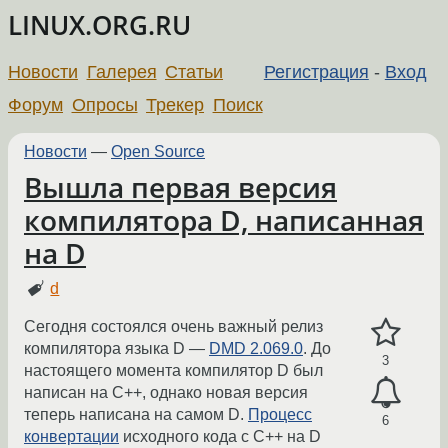
LINUX.ORG.RU
Новости
Галерея
Статьи
Регистрация
-
Вход
Форум
Опросы
Трекер
Поиск
Новости
—
Open Source
Вышла первая версия
компилятора D, написанная
на D
d
Сегодня состоялся очень важный релиз
компилятора языка D —
DMD 2.069.0
. До
3
настоящего момента компилятор D был
написан на С++, однако новая версия
теперь написана на самом D.
Процесс
6
конвертации
исходного кода с С++ на D