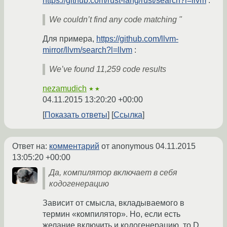
https://github.com/rust-lang/rust/search?l=llvm
:
We couldn’t find any code matching "
Для примера,
https://github.com/llvm-
mirror/llvm/search?l=llvm
:
We’ve found 11,259 code results
nezamudich
★★
04.11.2015 13:20:20 +00:00
Показать ответы
Ссылка
Ответ на:
комментарий
от anonymous
04.11.2015
13:05:20 +00:00
Да, компилятор включает в себя
кодогенерацию
Зависит от смысла, вкладываемого в
термин «компилятор». Но, если есть
желание включить и кодогенерацию, то D