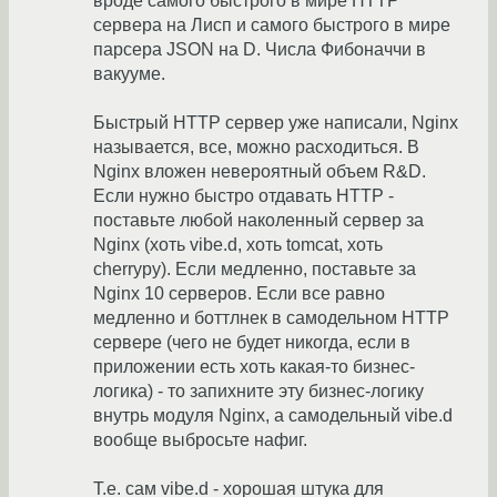
вроде самого быстрого в мире HTTP
сервера на Лисп и самого быстрого в мире
парсера JSON на D. Числа Фибоначчи в
вакууме.
Быстрый HTTP сервер уже написали, Nginx
называется, все, можно расходиться. В
Nginx вложен невероятный объем R&D.
Если нужно быстро отдавать HTTP -
поставьте любой наколенный сервер за
Nginx (хоть vibe.d, хоть tomcat, хоть
cherrypy). Если медленно, поставьте за
Nginx 10 серверов. Если все равно
медленно и боттлнек в самодельном HTTP
сервере (чего не будет никогда, если в
приложении есть хоть какая-то бизнес-
логика) - то запихните эту бизнес-логику
внутрь модуля Nginx, а самодельный vibe.d
вообще выбросьте нафиг.
Т.е. сам vibe.d - хорошая штука для