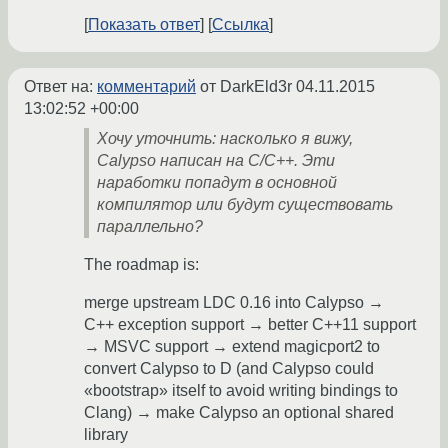
Показать ответ
Ссылка
Ответ на:
комментарий
от DarkEld3r
04.11.2015
13:02:52 +00:00
Хочу уточнить: насколько я вижу,
Calypso написан на С/С++. Эти
наработки попадут в основной
компилятор или будут существовать
параллельно?
The roadmap is:
merge upstream LDC 0.16 into Calypso →
C++ exception support → better C++11 support
→ MSVC support → extend magicport2 to
convert Calypso to D (and Calypso could
«bootstrap» itself to avoid writing bindings to
Clang) → make Calypso an optional shared
library