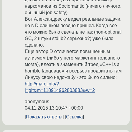
наркоманов из Sociomantic (ничего личного,
обычный job safety).
Вот Александреску видел реальные задачи,
но в D слишком поздно пришел. Когда все
что можно было сделать не так (non-optional
GC, 2 штуки stdlib? серьезно?) уже было
сделано.
Еще автор D отличается повышенным
аутизмом (либо у него маркетинг головного
мозга), влезть в знаменитый тред «C++ is a
horrible language» и всерьез продвигать там
Линусу свою недожабу - это было сильно:
http://marc.info/?
l=git&m=118914962803883&w=2
anonymous
04.11.2015 13:10:47 +00:00
Показать ответы
Ссылка