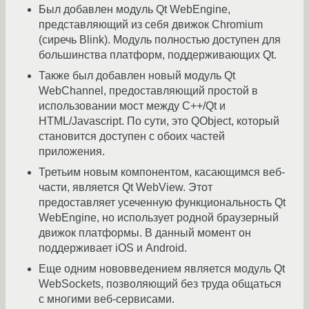
Был добавлен модуль Qt WebEngine,
представляющий из себя движок Chromium
(сиречь Blink). Модуль полностью доступен для
большинства платформ, поддерживающих Qt.
Также был добавлен новый модуль Qt
WebChannel, предоставляющий простой в
использовании мост между C++/Qt и
HTML/Javascript. По сути, это QObject, который
становится доступен с обоих частей
приложения.
Третьим новым компонентом, касающимся веб-
части, является Qt WebView. Этот
предоставляет усеченную функциональность Qt
WebEngine, но использует родной браузерный
движок платформы. В данный момент он
поддерживает iOS и Android.
Еще одним нововведением является модуль Qt
WebSockets, позволяющий без труда общаться
с многими веб-сервисами.