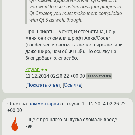
Qt 4-based applications with Qt Creator. If
you want to use custom designer plugins in
Qt Creator, you must make them compilable
with Qt 5 as well, though.
Про шрифты - может, и отсебятина, но у
меня они сломали шрифт Anka/Coder
(condensed и narrow такие же широкие, или
даже шире, чем обычный). Но ссылку на
блог добавлю, спасибо.
keyran
★★
11.12.2014 02:26:22 +00:00
автор топика
Показать ответ
Ссылка
Ответ на:
комментарий
от keyran
11.12.2014 02:26:22
+00:00
Еще с прошлого выпуска сломали вроде
как.