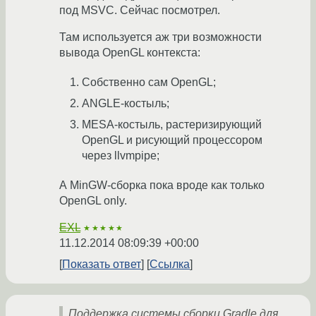
под MSVC. Сейчас посмотрел.
Там используется аж три возможности
вывода OpenGL контекста:
Собственно сам OpenGL;
ANGLE-костыль;
MESA-костыль, растеризирующий
OpenGL и рисующий процессором
через llvmpipe;
А MinGW-сборка пока вроде как только
OpenGL only.
EXL
★★★★★
11.12.2014 08:09:39 +00:00
Показать ответ
Ссылка
Поддержка системы сборки Gradle для