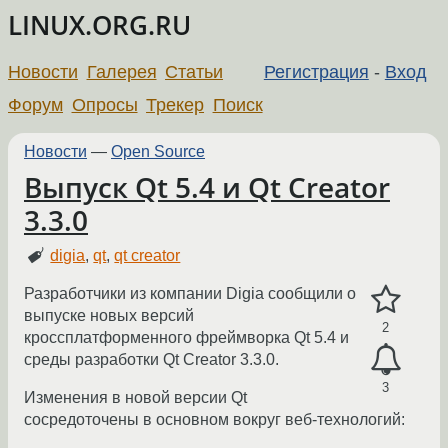
LINUX.ORG.RU
Новости
Галерея
Статьи
Регистрация
-
Вход
Форум
Опросы
Трекер
Поиск
Новости
—
Open Source
Выпуск Qt 5.4 и Qt Creator
3.3.0
digia
,
qt
,
qt creator
Разработчики из компании Digia сообщили о
выпуске новых версий
2
кроссплатформенного фреймворка Qt 5.4 и
среды разработки Qt Creator 3.3.0.
3
Изменения в новой версии Qt
сосредоточены в основном вокруг веб-технологий: