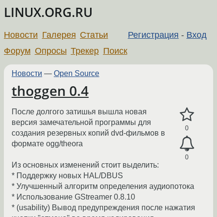
LINUX.ORG.RU
Новости
Галерея
Статьи
Регистрация
-
Вход
Форум
Опросы
Трекер
Поиск
Новости
—
Open Source
thoggen 0.4
После долгого затишья вышла новая
версия замечательной программы для
0
создания резервных копий dvd-фильмов в
формате ogg/theora
0
Из основных изменений стоит выделить:
* Поддержку новых HAL/DBUS
* Улучшенный алгоритм определения аудиопотока
* Использование GStreamer 0.8.10
* (usability) Вывод предупреждения после нажатия