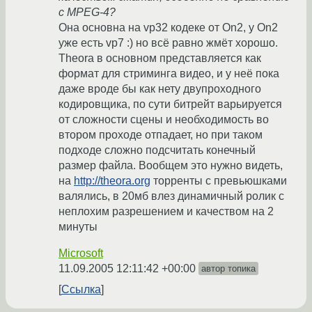
с MPEG-4?
Она основна на vp32 кодеке от On2, у On2
уже есть vp7 :) но всё равно жмёт хорошо.
Theora в основном представляется как
формат для стриминга видео, и у неё пока
даже вроде бы как нету двупроходного
кодировщика, по сути битрейт варьируется
от сложности сцены и необходимость во
втором проходе отпадает, но при таком
подходе сложно подсчитать конечный
размер файла. Вообщем это нужно видеть,
на
http://theora.org
торренты с превьюшками
валялись, в 20мб влез динамичный ролик с
неплохим разрешением и качеством на 2
минуты
Microsoft
11.09.2005 12:11:42 +00:00
автор топика
Ссылка