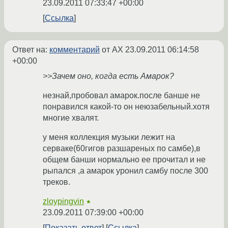
23.09.2011 07:33:47 +00:00
Ссылка
Ответ на:
комментарий
от AX
23.09.2011 06:14:58
+00:00
>>Зачем оно, когда есть Амарок?
незнай,пробовал амарок.после банше не
понравился какой-то он неюзабельный.хотя
многие хвалят.
у меня коллекция музыки лежит на
серваке(60гигов разшареных по самбе),в
общем банши нормально ее прочитал и не
рыпался ,а амарок уронил самбу после 300
треков.
zloypingvin
★
23.09.2011 07:39:00 +00:00
Показать ответ
Ссылка