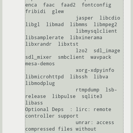
enca  faac  faad2  fontconfig  
fribidi  glew

                 jasper  libcdio  
libgl  libmad  libmms  libmpeg2

                 libmysqlclient  
libsamplerate  libxinerama  
libxrandr  libxtst

                 lzo2  sdl_image  
sdl_mixer  smbclient  wavpack  
mesa-demos

                 xorg-xdpyinfo  
libmicrohttpd  libssh  libva  
libmodplug

                 rtmpdump  lsb-
release  libpulse  sqlite3  
libass

Optional Deps  : lirc: remote 
controller support

                 unrar: access 
compressed files without 