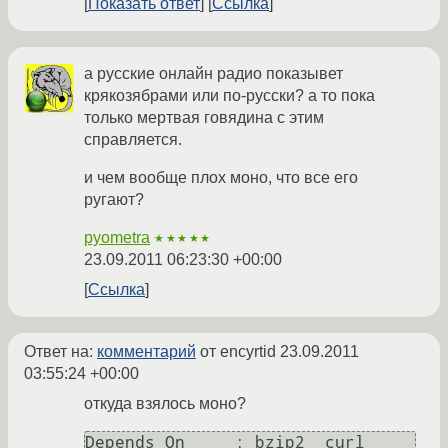
Показать ответ
Ссылка
а русские онлайн радио показывет
крякозябрами или по-русски? а то пока
только мертвая говядина с этим
справляется.
и чем вообще плох моно, что все его
ругают?
pyometra
★★★★★
23.09.2011 06:23:30 +00:00
Ссылка
Ответ на:
комментарий
от encyrtid
23.09.2011
03:55:24 +00:00
откуда взялось моно?
Depends On     : bzip2  curl  