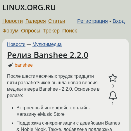
LINUX.ORG.RU
Новости
Галерея
Статьи
Регистрация
-
Вход
Форум
Опросы
Трекер
Поиск
Новости
—
Мультимедиа
Релиз Banshee 2.2.0
banshee
После шестимесячных трудов тридцати
пяти разработчиков вышла новая версия
0
медиа-плеера Banshee - 2.2.0. Основное в
релизе:
1
Встроенный интерфейс к онлайн-
магазину eMusic Store
Поддержка синхронизации с девайсами Barnes
& Noble Nook. Также, добавлена поддержка