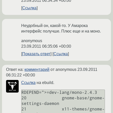
23.09.2011 06:34:34 +00:00
Ссылка
Неудобный он, какой-то. У Амарока
интерфейс получше. Плюс еще и на моно.
anonymous
23.09.2011 06:35:06 +00:00
Показать ответ
Ссылка
Ответ на:
комментарий
от anonymous
23.09.2011
06:31:22 +00:00
Ссылка
на ebuild.
RDEPEND=">=dev-lang/mono-2.4.3

20	        gnome-base/gnome-
settings-daemon

21	        x11-themes/gnome-