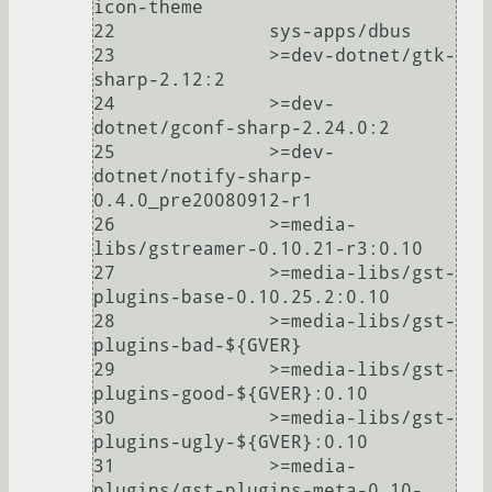
icon-theme

22	        sys-apps/dbus

23	        >=dev-dotnet/gtk-
sharp-2.12:2

24	        >=dev-
dotnet/gconf-sharp-2.24.0:2

25	        >=dev-
dotnet/notify-sharp-
0.4.0_pre20080912-r1

26	        >=media-
libs/gstreamer-0.10.21-r3:0.10

27	        >=media-libs/gst-
plugins-base-0.10.25.2:0.10

28	        >=media-libs/gst-
plugins-bad-${GVER}

29	        >=media-libs/gst-
plugins-good-${GVER}:0.10

30	        >=media-libs/gst-
plugins-ugly-${GVER}:0.10

31	        >=media-
plugins/gst-plugins-meta-0.10-