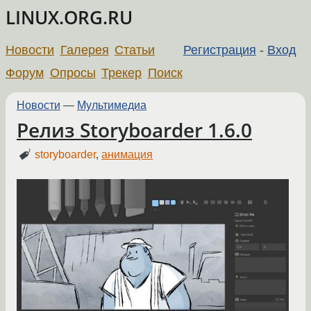
LINUX.ORG.RU
Новости
Галерея
Статьи
Регистрация
-
Вход
Форум
Опросы
Трекер
Поиск
Новости
—
Мультимедиа
Релиз Storyboarder 1.6.0
storyboarder
,
анимация