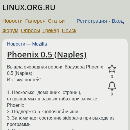
LINUX.ORG.RU
Новости
Галерея
Статьи
Регистрация
-
Вход
Форум
Опросы
Трекер
Поиск
Новости
—
Mozilla
Phoenix 0.5 (Naples)
Вышла очередная версия браузера Phoenix
0.5 (Naples)
0
Из "вкусностей":
1. Несколько "домашних" страниц,
0
открываемых в разных табах при запуске
Phoenix
2. Поддержка 5-кнопочной мыши
3. Запоминает состояние sidebar-а при выходе из
программы