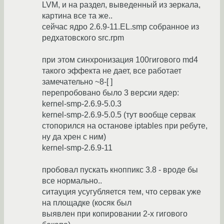
LVM, и на раздел, выведенный из зеркала,
картина все та же..
сейчас ядро 2.6.9-11.EL.smp собранное из
редхатовского src.rpm
при этом синхронизация 100гигового md4
такого эффекта не дает, все работает
замечательно ~8-[ ]
перепробовано было 3 версии ядер:
kernel-smp-2.6.9-5.0.3
kernel-smp-2.6.9-5.0.5 (тут вообще сервак
стопорился на останове iptables при ребуте,
ну да хрен с ним)
kernel-smp-2.6.9-11
пробовал пускать кноппикс 3.8 - вроде бы
все нормально..
ситауция усугубляется тем, что сервак уже
на площадке (косяк был
выявлен при копировании 2-х гигового