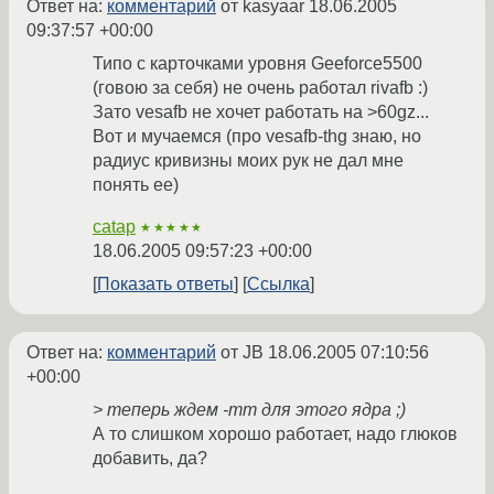
Ответ на:
комментарий
от kasyaar
18.06.2005
09:37:57 +00:00
Типо с карточками уровня Geeforce5500
(говою за себя) не очень работал rivafb :)
Зато vesafb не хочет работать на >60gz...
Вот и мучаемся (про vesafb-thg знаю, но
радиус кривизны моих рук не дал мне
понять ее)
catap
★★★★★
18.06.2005 09:57:23 +00:00
Показать ответы
Ссылка
Ответ на:
комментарий
от JB
18.06.2005 07:10:56
+00:00
> теперь ждем -mm для этого ядра ;)
А то слишком хорошо работает, надо глюков
добавить, да?