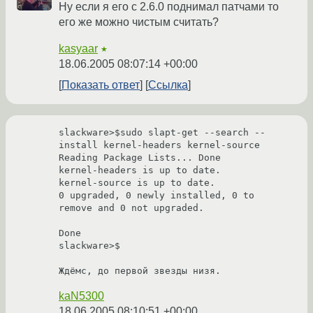
Ну если я его с 2.6.0 поднимал патчами то
его же можно чистым считать?
kasyaar
★
18.06.2005 08:07:14 +00:00
Показать ответ
Ссылка
slackware>$sudo slapt-get --search --
install kernel-headers kernel-source

Reading Package Lists... Done

kernel-headers is up to date.

kernel-source is up to date.

0 upgraded, 0 newly installed, 0 to 
remove and 0 not upgraded.

Done

slackware>$

kaN5300
18.06.2005 08:10:51 +00:00