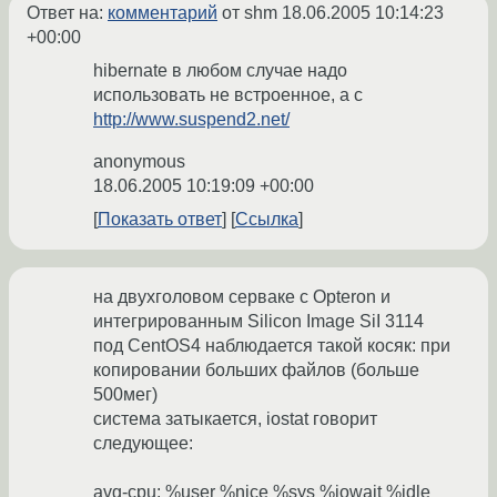
Ответ на:
комментарий
от shm
18.06.2005 10:14:23
+00:00
hibernate в любом случае надо
использовать не встроенное, а с
http://www.suspend2.net/
anonymous
18.06.2005 10:19:09 +00:00
Показать ответ
Ссылка
на двухголовом серваке с Opteron и
интегрированным Silicon Image SiI 3114
под CentOS4 наблюдается такой косяк: при
копировании больших файлов (больше
500мег)
система затыкается, iostat говорит
следующее:
avg-cpu: %user %nice %sys %iowait %idle