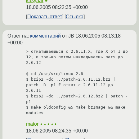
kasyaar
★
18.06.2005 08:22:35 +00:00
Показать ответ
Ссылка
Ответ на:
комментарий
от JB
18.06.2005 08:13:18
+00:00
> откатываешься с 2.6.11.X, где X от 1 до 
12, и только потом накладываешь патч до 
2.6.12

$ cd /usr/src/linux-2.6

$ bzip2 -dc ../patch-2.6.11.12.bz2 | 
patch -R -p1 # откат с 2.6.11.12 до 
2.6.11

$ bzip2 -dc ../patch-2.6.12.bz2 | patch -
p1

$ make oldconfig && make bzImage && make 
modules
mator
★★★★★
18.06.2005 08:24:35 +00:00