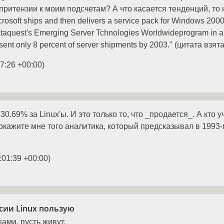
ще притензии к моим подсчетам? А что касается тенденций, то 
crosoft ships and then delivers a service pack for Windows 2000
Dataquest's Emerging Server Tchnologies Worldwideprogram in a
resent only 8 percent of server shipments by 2003." (цитата вз
7:26 +00:00
)
30.69% за Linux'ы. И это только то, что _продается_. А кто 
покажите мне того аналитика, который предсказывал в 1993-м
:01:39 +00:00
)
ссии Linux пользую
цами, пусть живут.