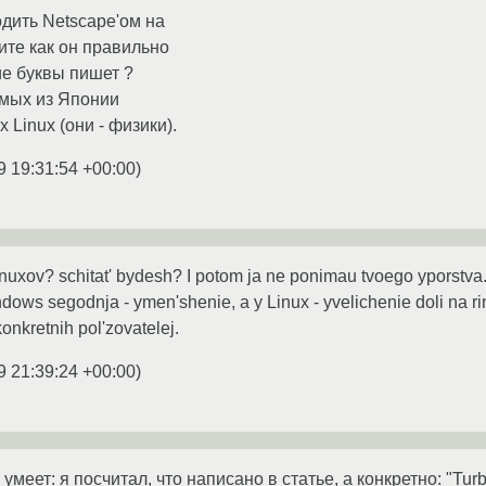
одить Netscape'ом на
ите как он правильно
ие буквы пишет ?
омых из Японии
х Linux (они - физики).
9 19:31:54 +00:00
)
nuxov? schitat' bydesh? I potom ja ne ponimau tvoego yporstva.
ndows segodnja - ymen'shenie, a y Linux - yvelichenie doli na rin
 konkretnih pol'zovatelej.
9 21:39:24 +00:00
)
умеет: я посчитал, что написано в статье, а конкретно: "TurboL