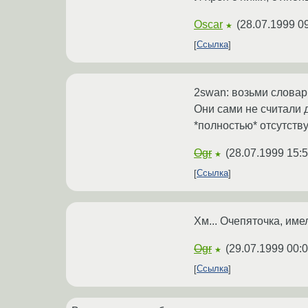
Oscar
(
28.07.1999 0
★
Ссылка
2swan: возьми словар
Они сами не считали д
*полностью* отсутству
Ogr
(
28.07.1999 15:5
★
Ссылка
Хм... Очепяточка, имел 
Ogr
(
29.07.1999 00:0
★
Ссылка