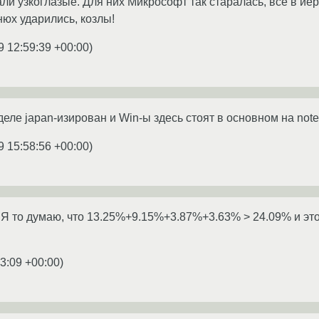
и узкоглазые. Для них Микрософт так старалась, все в ие
юх ударились, козлы!
9 12:59:39 +00:00
)
деле japan-изирован и Win-ы здесь стоят в основном на not
9 15:58:56 +00:00
)
Я то думаю, что 13.25%+9.15%+3.87%+3.63% > 24.09% и это 
3:09 +00:00
)