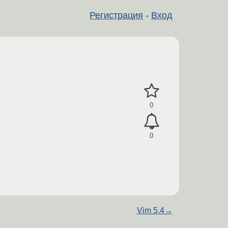
Регистрация
-
Вход
0
0
Vim 5.4
→