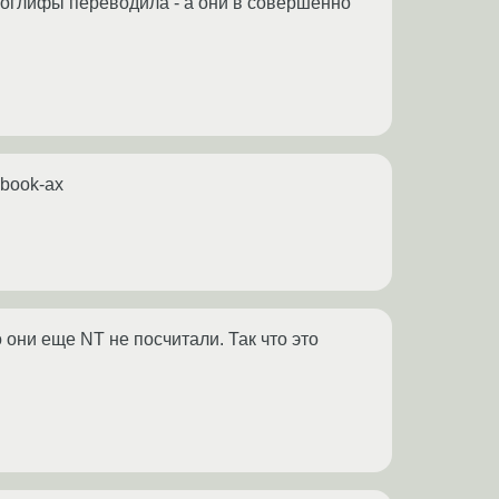
роглифы переводила - а они в совершенно
ebook-ах
они еще NT не посчитали. Так что это