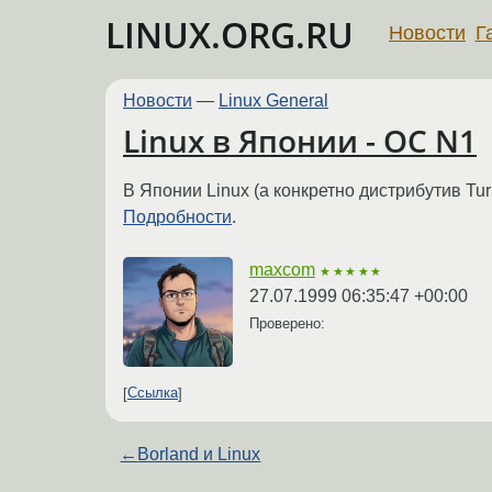
LINUX.ORG.RU
Новости
Г
Новости
—
Linux General
Linux в Японии - ОС N1
В Японии Linux (а конкретно дистрибутив Tu
Подробности
.
maxcom
★★★★★
27.07.1999 06:35:47 +00:00
Проверено:
Ссылка
←
Borland и Linux