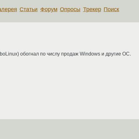
алерея
Статьи
Форум
Опросы
Трекер
Поиск
rboLinux) обогнал по числу продаж Windows и другие ОС.