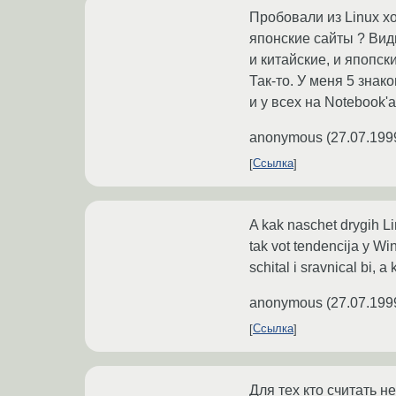
Пробовали из Linux х
японские сайты ? Вид
и китайские, и япопск
Так-то. У меня 5 знак
и у всех на Notebook'а
anonymous
(
27.07.199
Ссылка
A kak naschet drygih Li
tak vot tendencija y Wi
schital i sravnical bi, a
anonymous
(
27.07.199
Ссылка
Для тех кто считать не 