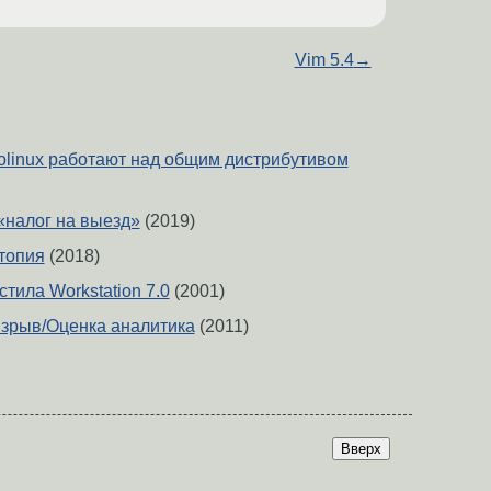
Vim 5.4
→
bolinux работают над общим дистрибутивом
«налог на выезд»
(2019)
утопия
(2018)
стила Workstation 7.0
(2001)
зрыв/Оценка аналитика
(2011)
Вверх