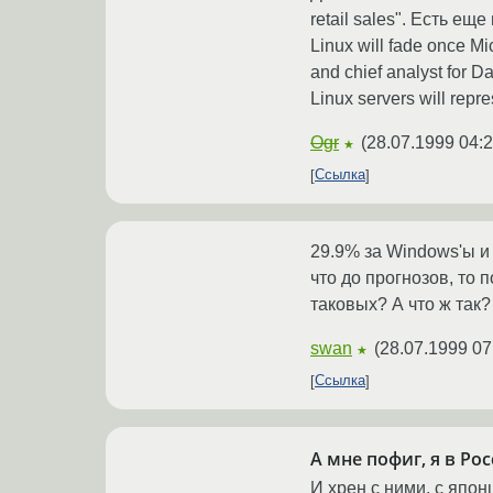
retail sales". Есть е
Linux will fade once Mi
and chief analyst for 
Linux servers will rep
Ogr
(
28.07.1999 04:2
★
Ссылка
29.9% за Windows'ы и 
что до прогнозов, то 
таковых? А что ж так?
swan
(
28.07.1999 07
★
Ссылка
А мне пофиг, я в Ро
И хрен с ними, с япон