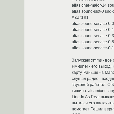
alias char-major-14 so
alias sound-slot-0 snd-
# card #1
alias sound-service-0-
alias sound-service-0-
alias sound-service-0-
alias sound-service-0-
alias sound-service-0-
Запускаю xmms - все р
FM-tuner - его выход 
карту. Раньше - в Man
слушал радио - вход
звуковой работал. Се
тишина. alsamixer запу
Line-In As Rear выключ
пытался его включить 
помогает. Решил верн