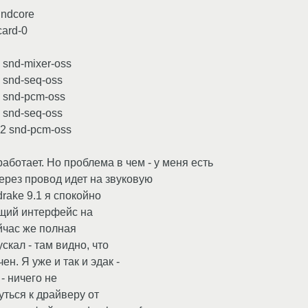
undcore
card-0
0 snd-mixer-oss
1 snd-seq-oss
3 snd-pcm-oss
8 snd-seq-oss
12 snd-pcm-oss
аботает. Но проблема в чем - у меня есть
через провод идет на звуковую
drake 9.1 я спокойно
ящий интерфейс на
йчас же полная
скал - там видно, что
ен. Я уже и так и эдак -
- ничего не
уться к драйверу от