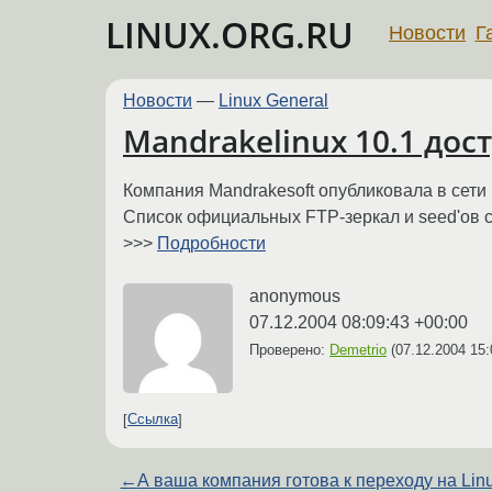
LINUX.ORG.RU
Новости
Г
Новости
—
Linux General
Mandrakelinux 10.1 дос
Компания Mandrakesoft опубликовала в сети 
Список официальных FTP-зеркал и seed'ов сети
>>>
Подробности
anonymous
07.12.2004 08:09:43 +00:00
Проверено:
Demetrio
(
07.12.2004 15:
Ссылка
←
А ваша компания готова к переходу на Lin