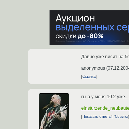
Давно уже висит на б
anonymous
(
07.12.200
Ссылка
гы а у меня 10.2 уже...,
einsturzende_neubaut
Показать ответы
Ссылка