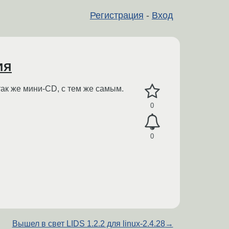
Регистрация
-
Вход
ия
так же мини-CD, с тем же самым.
0
0
Вышел в свет LIDS 1.2.2 для linux-2.4.28
→