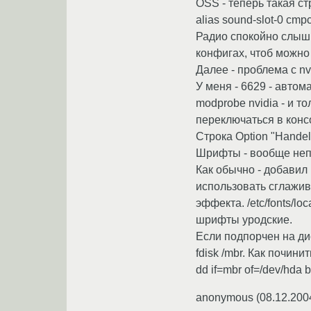
OSS - теперь такая с
alias sound-slot-0 cmpc
Радио спокойно слышн
конфигах, чтоб можно
Далее - проблема с nvi
У меня - 6629 - автом
modprobe nvidia - и т
переключаться в консо
Строка Option "Handel
Шрифты - вообще непо
Как обычно - добавил н
использовать сглажива
эффекта. /etc/fonts/lo
шрифты уродские.
Если подпорчен на ди
fdisk /mbr. Как почини
dd if=mbr of=/dev/hda
anonymous
(
08.12.200