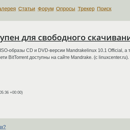
алерея
Статьи
Форум
Опросы
Трекер
Поиск
тупен для свободного скачиван
ISO-образы CD и DVD-версии Mandrakelinux 10.1 Official, а 
 BitTorrent доступны на сайте Mandrake. (c linuxcenter.ru).
05:36 +00:00
)
ux?