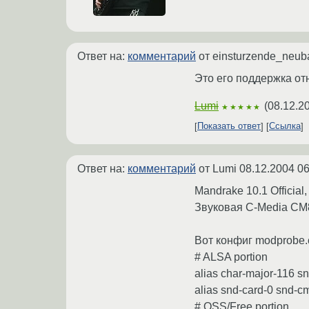
Ответ на:
комментарий
от einsturzende_neub
Это его поддержка отн
Lumi
(
08.12.2
★★★★★
Показать ответ
Ссылка
Ответ на:
комментарий
от Lumi
08.12.2004 06
Mandrake 10.1 Official,
Звуковая C-Media CM
Вот конфиг modprobe.
# ALSA portion
alias char-major-116 s
alias snd-card-0 snd-c
# OSS/Free portion