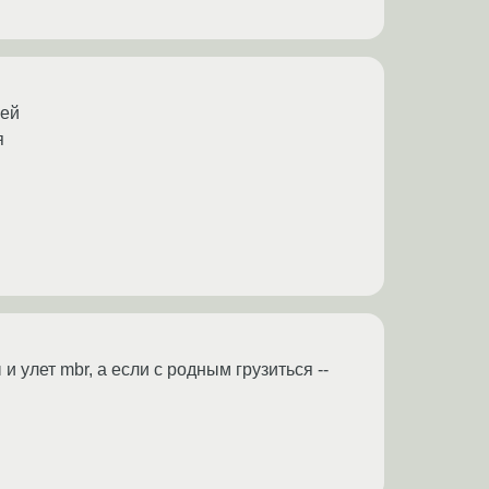
ией
я
и улет mbr, а если с родным грузиться --