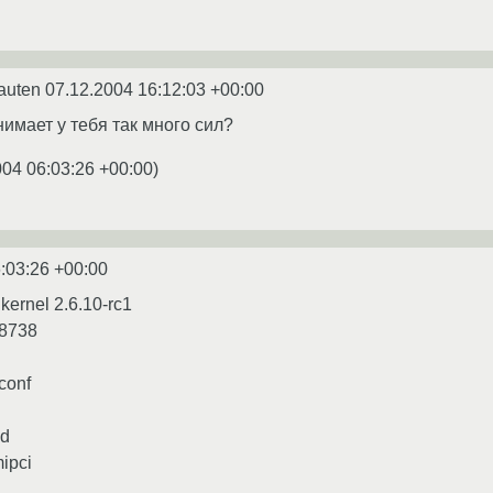
auten
07.12.2004 16:12:03 +00:00
имает у тебя так много сил?
004 06:03:26 +00:00
)
:03:26 +00:00
 kernel 2.6.10-rc1
8738
conf
nd
mipci