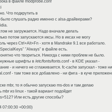
трока в файле modprobe.conf
i
о. Что подкрутить в
 было слушать радио именно с alsa-драйверами?
dia.
атом не загружается. Надо вначале делать
олько потом запускаются иксы. Но в иксах не могу
ль через Ctrl+Alt+Fn - хотя в Mandrake 9.1 все работало.
SpecialKeys" "Always" в файле есть.
нятно что твориться. Никогда с ними проблем не было.
ужные шрифты в /etc/fonts/fonts.conf - в KDE указал -
ние - и ничего не сглаживается. fc-cache запускал - тоже н
cal.conf - там тоже все добавлено - ни фига - в куче приложе
ске mbr, то я обычно запускаю ms-dos и там делаю
ть mbr из linux - такой вариант подойдет
 bs=512? Или есть другие способы?
4 07:00:30 +00:00
)