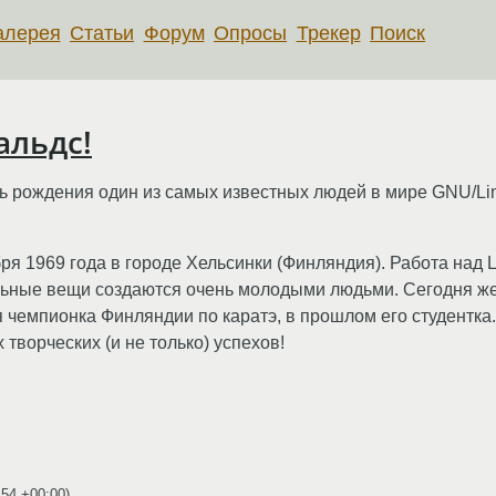
алерея
Статьи
Форум
Опросы
Трекер
Поиск
альдс!
нь рождения один из самых известных людей в мире GNU/Lin
я 1969 года в городе Хельсинки (Финляндия). Работа над L
ьные вещи создаются очень молодыми людьми. Сегодня же 
 чемпионка Финляндии по каратэ, в прошлом его студентка.
творческих (и не только) успехов!
:54 +00:00
)