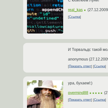
С юбилеем Луни!
real_kas
(
27.12.2009
★
Ссылка
И Торвальдс такой мо
anonymous
(
27.12.200
Показать ответ
Ссылка
ура, бухаем!:)
overmind88
(
2
★★★★★
Показать ответ
Ссылка