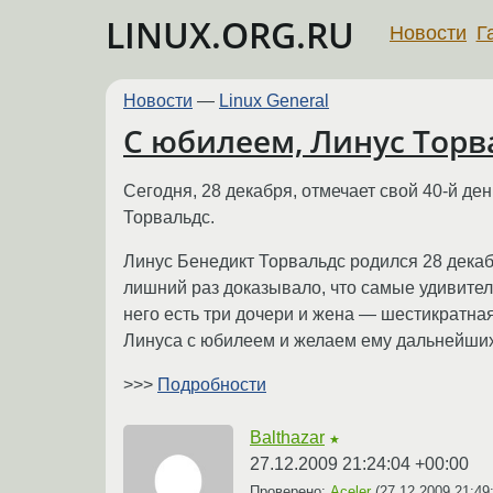
LINUX.ORG.RU
Новости
Г
Новости
—
Linux General
С юбилеем, Линус Торв
Сегодня, 28 декабря, отмечает свой 40-й де
Торвальдс.
Линус Бенедикт Торвальдс родился 28 декабр
лишний раз доказывало, что самые удивител
него есть три дочери и жена — шестикратная
Линуса с юбилеем и желаем ему дальнейших 
>>>
Подробности
Balthazar
★
27.12.2009 21:24:04 +00:00
Проверено:
Aceler
(
27.12.2009 21:49