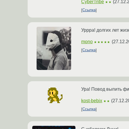
CyberTribe
(
27.12.
★★
Ссылка
Уррра! долгих лет жиз
mono
(
27.12.2
★★★★★
Ссылка
Ура! Повод выпить фин
kost-bebix
(
27.12.2
★★
Ссылка