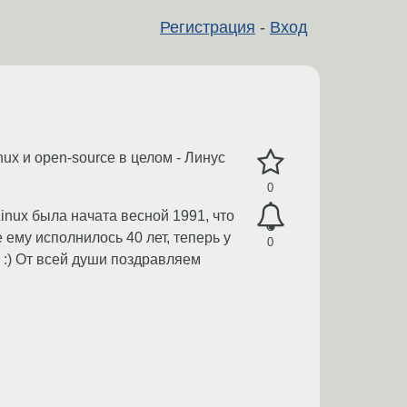
Регистрация
-
Вход
ux и open-source в целом - Линус
0
inux была начата весной 1991, что
ему исполнилось 40 лет, теперь у
0
 :) От всей души поздравляем