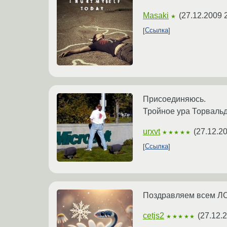
Masaki
(
27.12.2009 
★
Ссылка
Присоединяюсь.
Тройное ура Торвальд
urxvt
(
27.12.2
★★★★★
Ссылка
Поздравляем всем ЛОРом!!!!!!!!!
cetjs2
(
27.12.
★★★★★