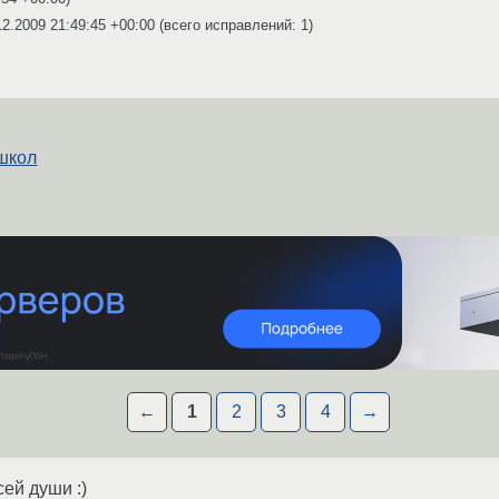
12.2009 21:49:45 +00:00
(всего исправлений: 1)
школ
←
1
2
3
4
→
ей души :)