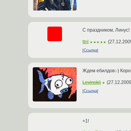
С праздником, Линус!
ttnl
(
27.12.200
★★★★★
Ссылка
Ждем ебилдов:-) Коро
Levinskij
(
27.12.2009
★
Ссылка
+1!