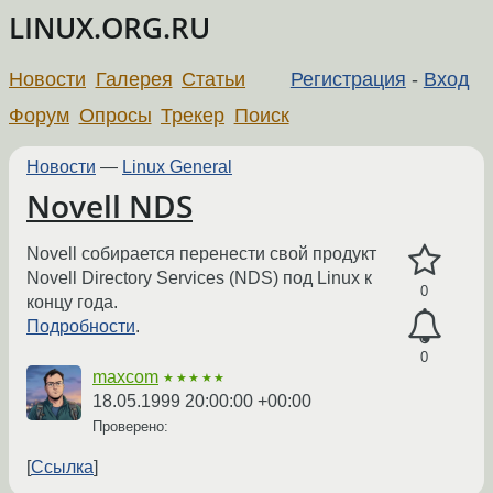
LINUX.ORG.RU
Новости
Галерея
Статьи
Регистрация
-
Вход
Форум
Опросы
Трекер
Поиск
Новости
—
Linux General
Novell NDS
Novell собирается перенести свой продукт
Novell Directory Services (NDS) под Linux к
0
концу года.
Подробности
.
0
maxcom
★★★★★
18.05.1999 20:00:00 +00:00
Проверено:
Ссылка