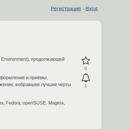
Регистрация
-
Вход
op Environment), продолжающей
0
 оформление и приёмы,
ружение, вобравшее лучшие черты
1
ux, Fedora, openSUSE, Mageia,