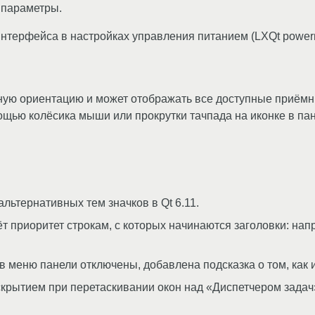
 параметры.
терфейса в настройках управления питанием (LXQt powerm
ную ориентацию и может отображать все доступные приёмни
щью колёсика мыши или прокрутки тачпада на иконке в пан
льтернативных тем значков в Qt 6.11.
 приоритет строкам, с которых начинаются заголовки: напр
 меню панели отключены, добавлена подсказка о том, как и
крытием при перетаскивании окон над «Диспетчером задач»