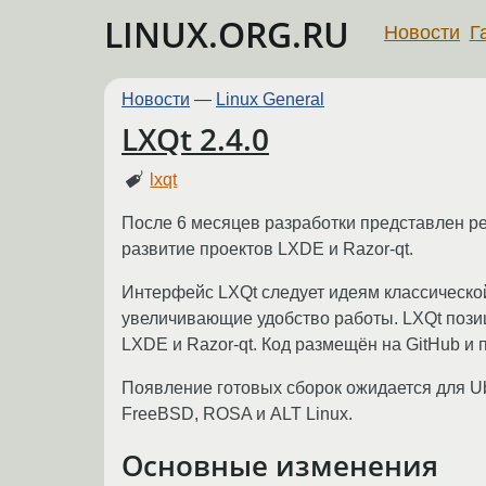
LINUX.ORG.RU
Новости
Г
Новости
—
Linux General
LXQt 2.4.0
lxqt
После 6 месяцев разработки представлен рел
развитие проектов LXDE и Razor-qt.
Интерфейс LXQt следует идеям классическо
увеличивающие удобство работы. LXQt позиц
LXDE и Razor-qt. Код размещён на GitHub и 
Появление готовых сборок ожидается для Ubu
FreeBSD, ROSA и ALT Linux.
Основные изменения