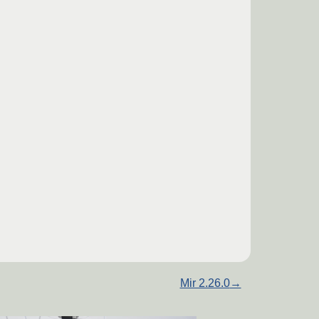
Mir 2.26.0
→