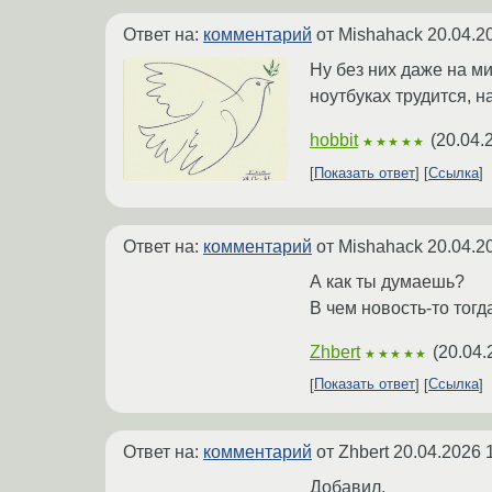
Ответ на:
комментарий
от Mishahack
20.04.2
Ну без них даже на ми
ноутбуках трудится, н
hobbit
(
20.04.
★★★★★
Показать ответ
Ссылка
Ответ на:
комментарий
от Mishahack
20.04.2
А как ты думаешь?
В чем новость-то тогд
Zhbert
(
20.04.
★★★★★
Показать ответ
Ссылка
Ответ на:
комментарий
от Zhbert
20.04.2026 
Добавил.