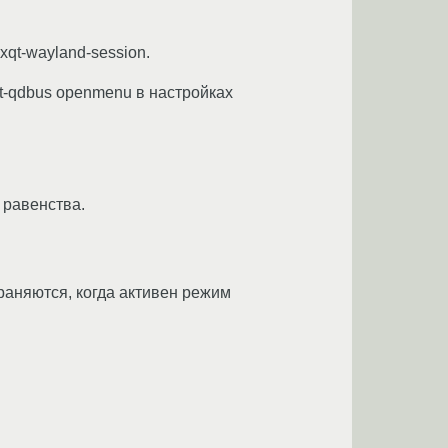
qt‑wayland‑session.
t-qdbus openmenu в настройках
 равенства.
аняются, когда активен режим