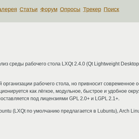
алерея
Статьи
Форум
Опросы
Трекер
Поиск
из среды рабочего стола LXQt 2.4.0 (Qt Lightweight Deskt
й организации рабочего стола, но привносит современное
ионируется как лёгкое, модульное, быстрое и удобное ок
поставляется под лицензиями GPL 2.0+ и LGPL 2.1+.
ntu (LXQt по умолчанию предлагается в Lubuntu), Arch Lin