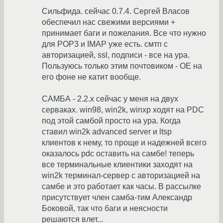
Сильфида. сейчас 0.7.4. Сергей Власов
обеспечил нас свежими версиями +
принимает баги и пожелания. Все что нужно
для POP3 и IMAP уже есть. смтп с
авторизацией, ssl, подписи - все на ура.
Пользуюсь только этим почтовиком - ОЕ на
его фоне не катит вообще.
САМБА - 2.2.x сейчас у меня на двух
серваках. win98, win2k, winxp ходят на PDC
под этой самбой просто на ура. Когда
ставил win2k advanced server и ltsp
клиентов к нему, то проще и надежней всего
оказалось pdc оставить на самбе! теперь
все терминальные клиентики заходят на
win2k терминал-сервер с авторизацией на
самбе и это работает как часы. В рассылке
присутствует член самба-тим Александр
Боковой, так что баги и неясности
решаются влет...