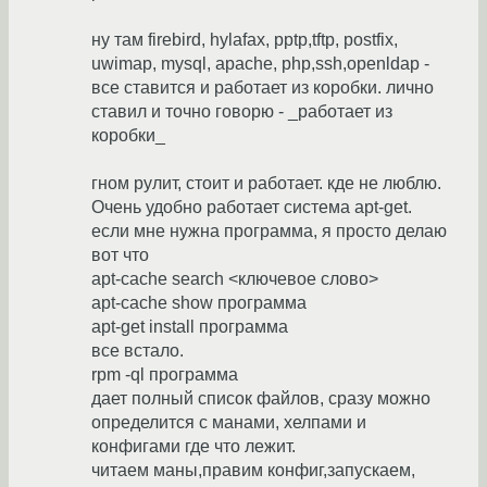
ну там firebird, hylafax, pptp,tftp, postfix,
uwimap, mysql, apache, php,ssh,openldap -
все ставится и работает из коробки. лично
ставил и точно говорю - _работает из
коробки_
гном рулит, стоит и работает. кде не люблю.
Очень удобно работает система apt-get.
если мне нужна программа, я просто делаю
вот что
apt-cache search <ключевое слово>
apt-cache show программа
apt-get install программа
все встало.
rpm -ql программа
дает полный список файлов, сразу можно
определится с манами, хелпами и
конфигами где что лежит.
читаем маны,правим конфиг,запускаем,