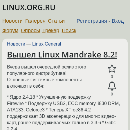
LINUX.ORG.RU
Новости
Галерея
Статьи
Регистрация
-
Вход
Форум
Опросы
Трекер
Поиск
Новости
—
Linux General
Вышел Linux Mandrake 8.2!
Вчера вышел очередной релиз этого
популярного дистрибутива!
0
Основные системные компоненты
включают в себя:
0
* Ядро 2.4.18 * Улучшенную поддержку
Firewire * Поддержку USB2, ECC memory, i830 DRM,
ATA133, Geforce3 * Теперь XFree86 4.2
поддерживает 3D акселерацию для многих видео-
карт, ранее поддерживаемых только в 3.3.6 * Glibc
2.2.4