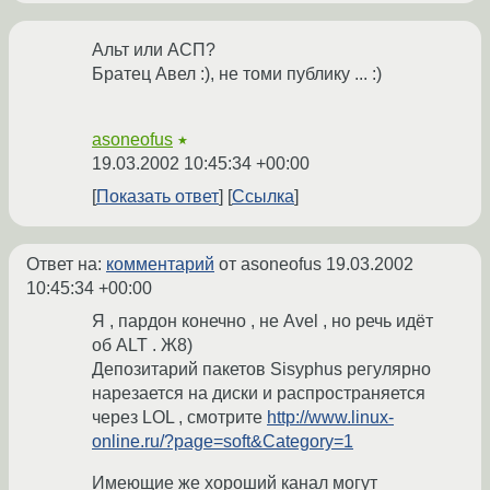
Альт или АСП?
Братец Авел :), не томи публику ... :)
asoneofus
★
19.03.2002 10:45:34 +00:00
Показать ответ
Ссылка
Ответ на:
комментарий
от asoneofus
19.03.2002
10:45:34 +00:00
Я , пардон конечно , не Avel , но речь идёт
об ALT . Ж8)
Депозитарий пакетов Sisyphus регулярно
нарезается на диски и распространяется
через LOL , cмотрите
http://www.linux-
online.ru/?page=soft&Category=1
Имеющие же хороший канал могут