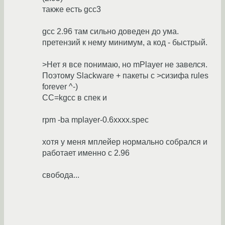
также есть gcc3
gcc 2.96 там сильно доведен до ума.
претензий к нему минимум, а код - быстрый.
>Нет я все понимаю, но mPlayer не завелся.
Поэтому Slackware + пакеты с >сизифа rules
forever ^-)
СС=kgcc в спек и
rpm -ba mplayer-0.6xxxx.spec
хотя у меня мплейер нормально собрался и
работает именно с 2.96
свобода...