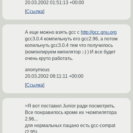
20.03.2002 01:51:13 +00:00
Ссылка
А еще можно взять gcc c
http://gcc.gnu.org
gcc3.0.4 компильнуть его gcc2.96, а потом
копильнуть gcc3.0.4 тем что получилось
(компилируем кмпилятор ;-) ) И все будет
очень круто работать.
anonymous
20.03.2002 08:11:11 +00:00
Ссылка
>Я вот поставил Junior ради посмотреть.
Все понравилось кроме их >компилятора
2.96...
для нормальных пацано есть gcc-compat
(2.95)