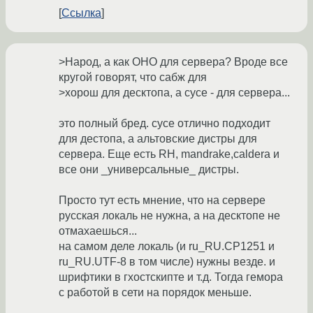
Ссылка
>Народ, а как ОНО для сервера? Вроде все
кругой говорят, что сабж для
>хорош для десктопа, а сусе - для сервера...
это полный бред. сусе отлично подходит
для дестопа, а альтовские дистры для
сервера. Еще есть RH, mandrake,caldera и
все они _универсальные_ дистры.
Просто тут есть мнение, что на сервере
русская локаль не нужна, а на десктопе не
отмахаешься...
на самом деле локаль (и ru_RU.CP1251 и
ru_RU.UTF-8 в том числе) нужны везде. и
шрифтики в гхостскипте и т.д. Тогда гемора
с работой в сети на порядок меньше.