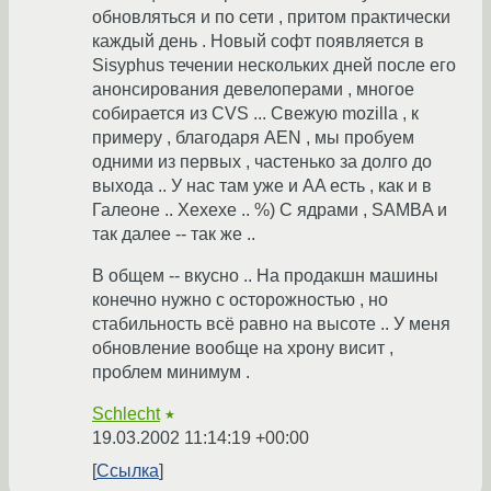
обновляться и по сети , притом практически
каждый день . Новый софт появляется в
Sisyphus течении нескольких дней после его
анонсирования девелоперами , многое
собирается из CVS ... Свежую mozilla , к
примеру , благодаря AEN , мы пробуем
одними из первых , частенько за долго до
выхода .. У нас там уже и AA есть , как и в
Галеоне .. Хехехе .. %) С ядрами , SAMBA и
так далее -- так же ..
В общем -- вкусно .. На продакшн машины
конечно нужно с осторожностью , но
стабильность всё равно на высоте .. У меня
обновление вообще на хрону висит ,
проблем минимум .
Schlecht
★
19.03.2002 11:14:19 +00:00
Ссылка