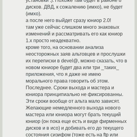
установки :). Похоже там будет в районе 8
дисков. ДВД, к сожалению (имхо), не будет
(имхо).
а после него выйдет сразу юниор 2.0!
там уже сейчас слишком много знаковых
изменений и рассматривать его как юниор
1.x просто неадекватно.
кроме того, на основании анализа
неосторожных заяв альтовцев и прослушки
их переписки в devel@, можно сказать, что в
новом юниоре будет два или три _таких_
приложения, что я даже не имею
морального права говорить об этом.
Последнее. Сроки выхода и мастера и
юниора принципиально не фиксированны.
Эти сроки вообще от альта мало зависят.
Желающие немедленного выхода нового
мастера или юниора могут брать текущий
юниор (он пока еще есть и виде фирменных
дисков и в исо) и добивать его до текущего
состояния сизифом (тоже есть на ftp или