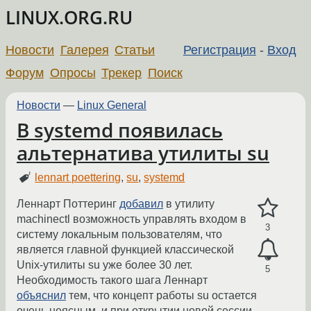
LINUX.ORG.RU
Новости
Галерея
Статьи
Регистрация
-
Вход
Форум
Опросы
Трекер
Поиск
Новости
—
Linux General
В systemd появилась
альтернатива утилиты su
lennart poettering
,
su
,
systemd
Леннарт Поттеринг
добавил
в утилиту
machinectl возможность управлять входом в
3
систему локальным пользователям, что
является главной функцией классической
Unix-утилиты su уже более 30 лет.
5
Необходимость такого шага Леннарт
объяснил
тем, что концепт работы su остается
очень неясным, и при открытии новой сессии