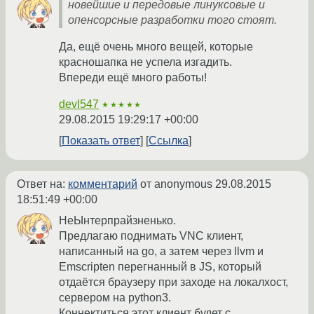
новейшие и передовые линуксовые и
опенсорсные разработки того стоят.
Да, ещё очень много вещей, которые
красношапка не успела изгадить.
Впереди ещё много работы!
devl547
★★★★★
29.08.2015 19:29:17 +00:00
Показать ответ
Ссылка
Ответ на:
комментарий
от anonymous
29.08.2015
18:51:49 +00:00
НеЫнтерпрайзненько.
Предлагаю поднимать VNC клиент,
написанный на go, а затем через llvm и
Emscripten перегнанный в JS, который
отдаётся браузеру при заходе на локалхост,
сервером на python3.
Коннектиться этот клиент будет с