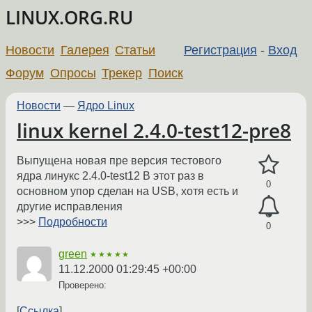
LINUX.ORG.RU
Новости
Галерея
Статьи
Регистрация
-
Вход
Форум
Опросы
Трекер
Поиск
Новости
—
Ядро Linux
linux kernel 2.4.0-test12-pre8
Выпущена новая пре версия тестового
ядра линукс 2.4.0-test12 В этот раз в
0
основном упор сделан на USB, хотя есть и
другие исправления
>>>
Подробности
0
green
★★★★★
11.12.2000 01:29:45 +00:00
Проверено:
Ссылка