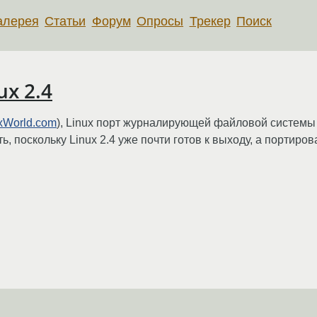
алерея
Статьи
Форум
Опросы
Трекер
Поиск
ux 2.4
uxWorld.com
), Linux порт журналирующей файловой системы
ть, поскольку Linux 2.4 уже почти готов к выходу, а портир