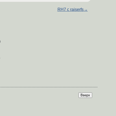
RH7 с raiserfs
→
)
)
Вверх