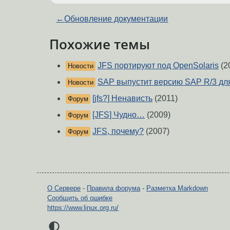
←
Обновление документации
Похожие темы
JFS портируют под OpenSolaris
(2
Новости
SAP выпустит версию SAP R/3 для
Новости
[jfs?] Ненависть
(2011)
Форум
[JFS] Чудно…
(2009)
Форум
JFS, почему?
(2007)
Форум
О Сервере
-
Правила форума
-
Разметка Markdown
Сообщить об ошибке
https://www.linux.org.ru/