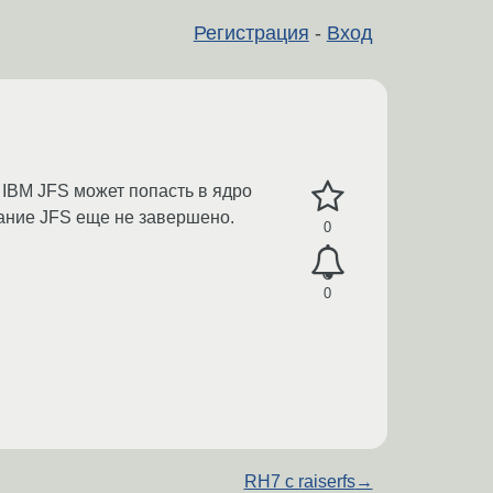
Регистрация
-
Вход
 IBM JFS может попасть в ядро
ование JFS еще не завершено.
0
0
RH7 с raiserfs
→