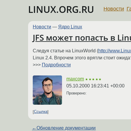
LINUX.ORG.RU
Новости
Г
Новости
—
Ядро Linux
JFS может попасть в Lin
Следуя статье на LinuxWorld (
http://www.Lin
Linux 2.4. Впрочем этого врятли стоит ожида
>>>
Подробности
maxcom
★★★★★
05.10.2000 16:23:41 +00:00
Проверено:
Ссылка
←
Обновление документации