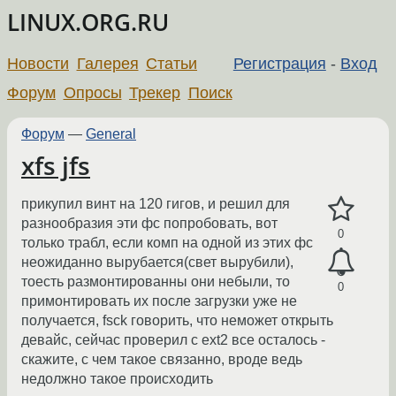
LINUX.ORG.RU
Новости
Галерея
Статьи
Регистрация
-
Вход
Форум
Опросы
Трекер
Поиск
Форум
—
General
xfs jfs
прикупил винт на 120 гигов, и решил для
разнообразия эти фс попробовать, вот
0
только трабл, если комп на одной из этих фс
неожиданно вырубается(свет вырубили),
тоесть размонтированны они небыли, то
0
примонтировать их после загрузки уже не
получается, fsck говорить, что неможет открыть
девайс, сейчас проверил с ext2 все осталось -
скажите, с чем такое связанно, вроде ведь
недолжно такое происходить