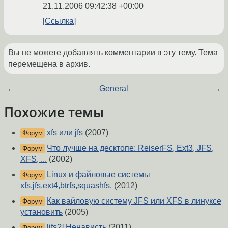
21.11.2006 09:42:38 +00:00
Ссылка
Вы не можете добавлять комментарии в эту тему. Тема
перемещена в архив.
←
General
→
Похожие темы
xfs или jfs
(2007)
Форум
Что лучше на десктопе: ReiserFS, Ext3, JFS,
Форум
XFS, ...
(2002)
Linux и файловые системы
Форум
xfs,jfs,ext4,btrfs,squashfs.
(2012)
Как вайловую систему JFS или XFS в линуксе
Форум
установить
(2005)
[jfs?] Ненависть
(2011)
Форум