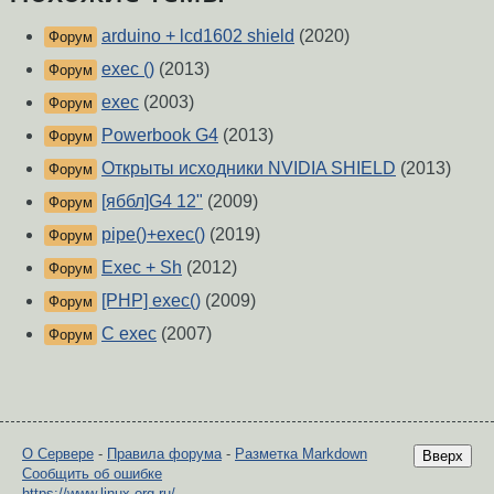
arduino + lcd1602 shield
(2020)
Форум
exec ()
(2013)
Форум
exec
(2003)
Форум
Powerbook G4
(2013)
Форум
Открыты исходники NVIDIA SHIELD
(2013)
Форум
[яббл]G4 12"
(2009)
Форум
pipe()+exec()
(2019)
Форум
Exec + Sh
(2012)
Форум
[PHP] exec()
(2009)
Форум
C exec
(2007)
Форум
О Сервере
-
Правила форума
-
Разметка Markdown
Вверх
Сообщить об ошибке
https://www.linux.org.ru/