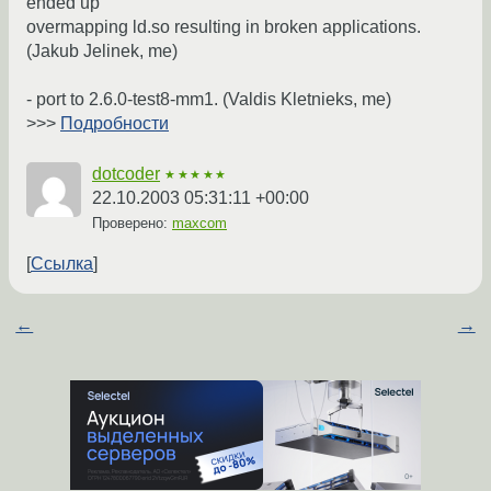
ended up
overmapping ld.so resulting in broken applications.
(Jakub Jelinek, me)
- port to 2.6.0-test8-mm1. (Valdis Kletnieks, me)
>>>
Подробности
dotcoder
★★★★★
22.10.2003 05:31:11 +00:00
Проверено:
maxcom
Ссылка
←
→