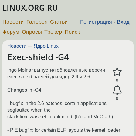
LINUX.ORG.RU
Новости
Галерея
Статьи
Регистрация
-
Вход
Форум
Опросы
Трекер
Поиск
Новости
—
Ядро Linux
Exec-shield -G4
Ingo Molnar выпустил обновленные версии
exec-shield патчей для ядер 2.4 и 2.6.
0
Changes in -G4:
0
- bugfix in the 2.6 patches, certain applications
segfaulted when the
stack limit was set to unlimited. (Roland McGrath)
- PIE bugfix: for certain ELF layouts the kernel loader