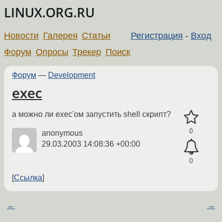
LINUX.ORG.RU
Новости
Галерея
Статьи
Регистрация
-
Вход
Форум
Опросы
Трекер
Поиск
Форум
—
Development
exec
а можно ли exec'ом запустить shell скрипт?
0
anonymous
29.03.2003 14:08:36 +00:00
0
Ссылка
←
→