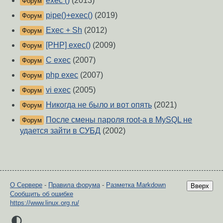
exec ()
(2013)
Форум
pipe()+exec()
(2019)
Форум
Exec + Sh
(2012)
Форум
[PHP] exec()
(2009)
Форум
C exec
(2007)
Форум
php exec
(2007)
Форум
vi exec
(2005)
Форум
Никогда не было и вот опять
(2021)
Форум
После смены пароля root-а в MySQL не
Форум
удается зайти в СУБД
(2002)
О Сервере
-
Правила форума
-
Разметка Markdown
Вверх
Сообщить об ошибке
https://www.linux.org.ru/