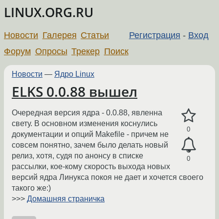
LINUX.ORG.RU
Новости
Галерея
Статьи
Регистрация
-
Вход
Форум
Опросы
Трекер
Поиск
Новости
—
Ядро Linux
ELKS 0.0.88 вышел
Очередная версия ядра - 0.0.88, явленна
свету. В основном изменения коснулись
0
документации и опций Makefile - причем не
совсем понятно, зачем было делать новый
релиз, хотя, судя по анонсу в списке
0
рассылки, кое-кому скорость выхода новых
версий ядра Линукса покоя не дает и хочется своего
такого же:)
>>>
Домашняя страничка