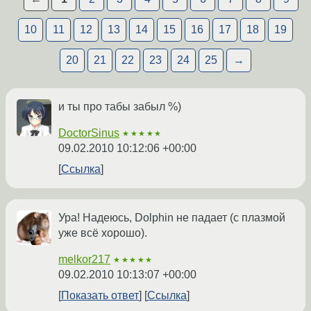
10
11
12
13
14
15
16
17
18
19
20
21
22
23
24
25
→
и ты про табы забыл %)
DoctorSinus
★★★★★
09.02.2010 10:12:06 +00:00
Ссылка
Ура! Надеюсь, Dolphin не падает (с плазмой
уже всё хорошо).
melkor217
★★★★★
09.02.2010 10:13:07 +00:00
Показать ответ
Ссылка