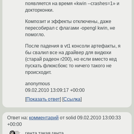
появляется на время «kwin --crashes=1» и
докторконки.
Композит и эффекты отключены, даже
пересобирал с флагами -opengl kwin, не
помогло.
После падения в vt1 консоли артефакты, я
бы свалил все на драйвер для видюхи
(старай радеон r200), но если вместо кед
пускать флюксбокс то ничего такого не
происходит.
anonymous
09.02.2010 13:09:17 +00:00
Показать ответ
Ссылка
Ответ на:
комментарий
от solid
09.02.2010 13:00:33
+00:00
гента такая гента.