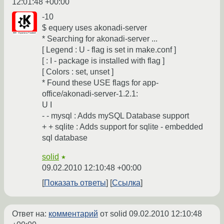
12:01:48 +00:00
-10
$ equery uses akonadi-server
* Searching for akonadi-server ...
[ Legend : U - flag is set in make.conf ]
[ : I - package is installed with flag ]
[ Colors : set, unset ]
* Found these USE flags for app-
office/akonadi-server-1.2.1:
U I
- - mysql : Adds mySQL Database support
+ + sqlite : Adds support for sqlite - embedded
sql database
solid
★
09.02.2010 12:10:48 +00:00
Показать ответы
Ссылка
Ответ на:
комментарий
от solid
09.02.2010 12:10:48