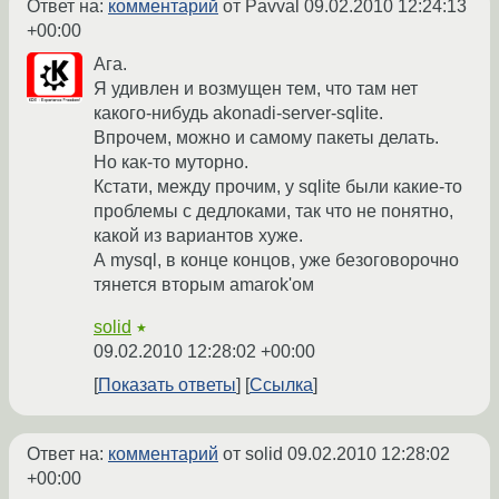
Ответ на:
комментарий
от Pavval
09.02.2010 12:24:13
+00:00
Ага.
Я удивлен и возмущен тем, что там нет
какого-нибудь akonadi-server-sqlite.
Впрочем, можно и самому пакеты делать.
Но как-то муторно.
Кстати, между прочим, у sqlite были какие-то
проблемы с дедлоками, так что не понятно,
какой из вариантов хуже.
А mysql, в конце концов, уже безоговорочно
тянется вторым amarok'ом
solid
★
09.02.2010 12:28:02 +00:00
Показать ответы
Ссылка
Ответ на:
комментарий
от solid
09.02.2010 12:28:02
+00:00