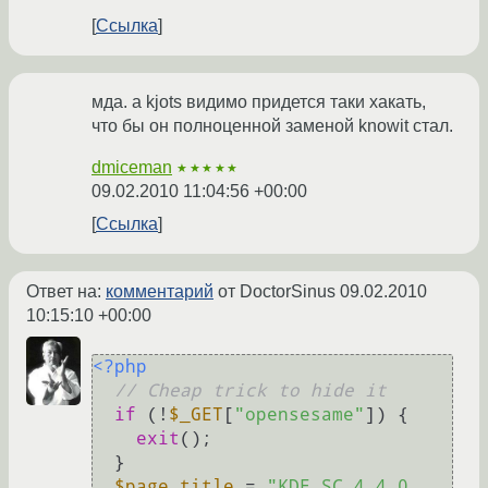
Ссылка
мда. а kjots видимо придется таки хакать,
что бы он полноценной заменой knowit стал.
dmiceman
★★★★★
09.02.2010 11:04:56 +00:00
Ссылка
Ответ на:
комментарий
от DoctorSinus
09.02.2010
10:15:10 +00:00
<?php
// Cheap trick to hide it
if
 (!
$_GET
[
"opensesame"
]) {

exit
();

  }

$page_title
 = 
"KDE SC 4.4.0 