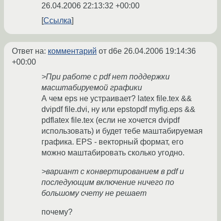
26.04.2006 22:13:32 +00:00
Ссылка
Ответ на:
комментарий
от d6e
26.04.2006 19:14:36
+00:00
>При работе с pdf нет поддержки
масштабируемой графики
А чем eps не устраивает? latex file.tex &&
dvipdf file.dvi, ну или epstopdf myfig.eps &&
pdflatex file.tex (если не хочется dvipdf
использовать) и будет тебе маштабируемая
графика. EPS - векторный формат, его
можно маштабировать сколько угодно.
>вариант с конвертированием в pdf и
последующим включение ничего по
большому счету не решает
почему?