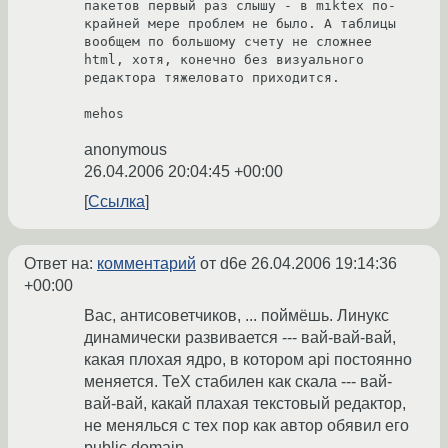
пакетов первый раз слышу - в miktex по-
крайней мере проблем не было. А таблицы 
вообщем по большому счету не сложнее 
html, хотя, конечно без визуального 
редактора тяжеловато приходится.

mehos
anonymous
26.04.2006 20:04:45 +00:00
Ссылка
Ответ на:
комментарий
от d6e
26.04.2006 19:14:36
+00:00
Вас, антисоветчиков, ... поймёшь. Линукс
динамически развивается --- вай-вай-вай,
какая плохая ядро, в котором api постоянно
меняется. ТеХ стабилен как скала --- вай-
вай-вай, какай плахая текстовый редактор,
не менялься с тех пор как автор обявил его
public domain.