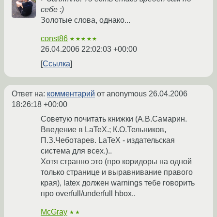
себе :)
Золотые слова, однако...
const86
★★★★★
26.04.2006 22:02:03 +00:00
Ссылка
Ответ на:
комментарий
от anonymous
26.04.2006
18:26:18 +00:00
Советую почитать книжки (А.В.Самарин.
Введение в LaTeX.; К.О.Тельников,
П.З.Чеботарев. LaTeX - издательская
система для всех.)..
Хотя странно это (про коридоры на одной
только странице и выравнивание правого
края), latex должен warnings тебе говорить
про overfull/underfull hbox..
McGray
★★