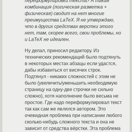
переформулировки текста? А такая
комбинация (логическая разметка +
физическая) сводит на нет многие
преимущества LaTeX. Я не утверждаю,
что в других средствах верстки этого
нет, там, скорее всего, свои проблемы, но
и LaTeX не идеален.
Ну делал, приносил редактору. Из
технических рекомендаций было подтянуть
в некоторых местах абзацы если удастся,
дабы избавиться от висячих строк.
Подтянул - никаких сложностей с этим не
было (увеличить/уменьшить необходимую
страницу на одну-две строчки не сильно
сложно), хотя наполнение было весьма не
простое. Где надо переформулировал текст
так как сам же являлся автором. Это
очевидная проблема при написании любого
сколько-нибудь сложного текста и она не
зависит от средства вёрстки. Эта проблема