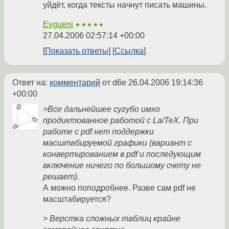
уйдёт, когда тексты начнут писать машины.
Evgueni
★★★★★
27.04.2006 02:57:14 +00:00
Показать ответы
Ссылка
Ответ на:
комментарий
от d6e
26.04.2006 19:14:36
+00:00
>Все дальнейшее сугубо имхо
продиктованное работой с La/TeX. При
работе с pdf нет поддержки
масштабируемой графики (вариант с
конвертированием в pdf и последующим
включение ничего по большому счету не
решает).
А можно поподробнее. Разве сам pdf не
масштабируется?
> Верстка сложных таблиц крайне