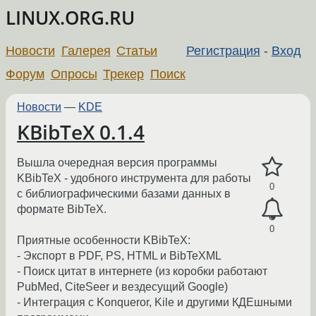
LINUX.ORG.RU
Новости
Галерея
Статьи
Регистрация
-
Вход
Форум
Опросы
Трекер
Поиск
Новости
—
KDE
KBibTeX 0.1.4
Вышла очередная версия программы
KBibTeX - удобного инструмента для работы
0
с библиографическими базами данных в
формате BibTeX.
0
Приятные особенности KBibTeX:
- Экспорт в PDF, PS, HTML и BibTeXML
- Поиск цитат в интернете (из коробки работают
PubMed, CiteSeer и вездесущий Google)
- Интеграция с Konqueror, Kile и другими КДЕшными