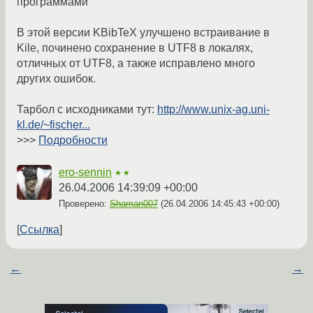
программами
В этой версии KBibTeX улучшено встраивание в
Kile, починено сохранение в UTF8 в локалях,
отличных от UTF8, а также исправлено много
других ошибок.
Тарбол с исходниками тут:
http://www.unix-ag.uni-
kl.de/~fischer...
>>>
Подробности
ero-sennin
★★
26.04.2006 14:39:09 +00:00
Проверено:
Shaman007
(
26.04.2006 14:45:43 +00:00
)
Ссылка
←
→