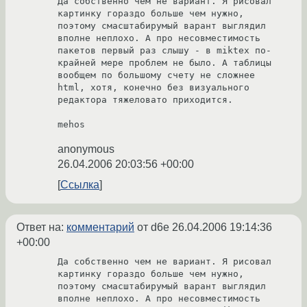
Да собственно чем не вариант. Я рисовал 
картинку гораздо больше чем нужно, 
поэтому смасштабирумый варант выглядил 
вполне неплохо. А про несовместимость 
пакетов первый раз слышу - в miktex по-
крайней мере проблем не было. А таблицы 
вообщем по большому счету не сложнее 
html, хотя, конечно без визуального 
редактора тяжеловато приходится.

mehos
anonymous
26.04.2006 20:03:56 +00:00
Ссылка
Ответ на:
комментарий
от d6e
26.04.2006 19:14:36
+00:00
Да собственно чем не вариант. Я рисовал 
картинку гораздо больше чем нужно, 
поэтому смасштабирумый варант выглядил 
вполне неплохо. А про несовместимость 