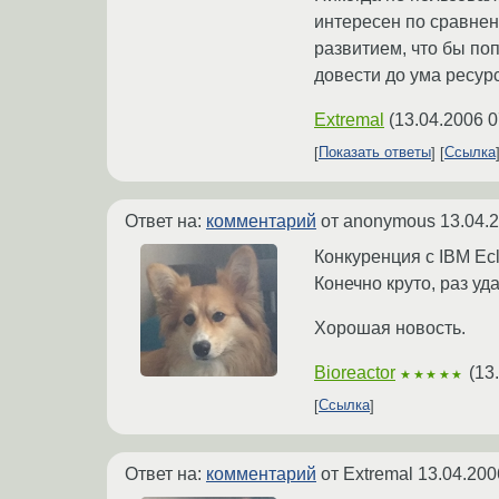
интересен по сравнени
развитием, что бы по
довести до ума ресурс
Extremal
(
13.04.2006 0
Показать ответы
Ссылка
Ответ на:
комментарий
от anonymous
13.04.
Конкуренция с IBM Ec
Конечно круто, раз уд
Хорошая новость.
Bioreactor
(
13
★★★★★
Ссылка
Ответ на:
комментарий
от Extremal
13.04.200