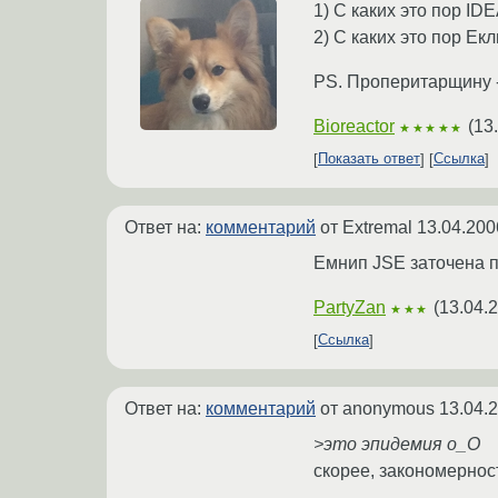
1) С каких это пор ID
2) С каких это пор Е
PS. Проперитарщину -
Bioreactor
(
13
★★★★★
Показать ответ
Ссылка
Ответ на:
комментарий
от Extremal
13.04.200
Емнип JSE заточена п
PartyZan
(
13.04.
★★★
Ссылка
Ответ на:
комментарий
от anonymous
13.04.
>это эпидемия o_O
скорее, закономерност