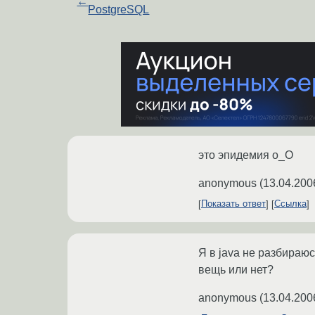
←
PostgreSQL
это эпидемия o_O
anonymous
(
13.04.200
Показать ответ
Ссылка
Я в java не разбираюс
вещь или нет?
anonymous
(
13.04.200