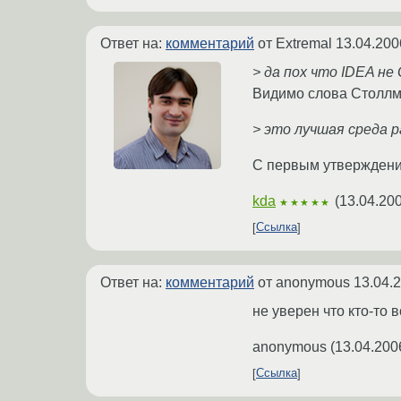
Ответ на:
комментарий
от Extremal
13.04.200
> да пох что IDEA не
Видимо слова Столлма
> это лучшая среда 
С первым утверждение
kda
(
13.04.200
★★★★★
Ссылка
Ответ на:
комментарий
от anonymous
13.04.
не уверен что кто-то в
anonymous
(
13.04.200
Ссылка