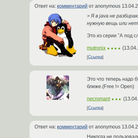
Ответ на:
комментарий
от anonymous
13.04.
> Я в java не разбир
нужную вещь или не
Это из серии "А под с
mutronix
(
13.04
★★★★
Ссылка
Это что теперь надо б
ближе.(Free != Open)
necromant
(
13.04
★★★
Ссылка
Ответ на:
комментарий
от anonymous
13.04.
Никогда не пользовалс