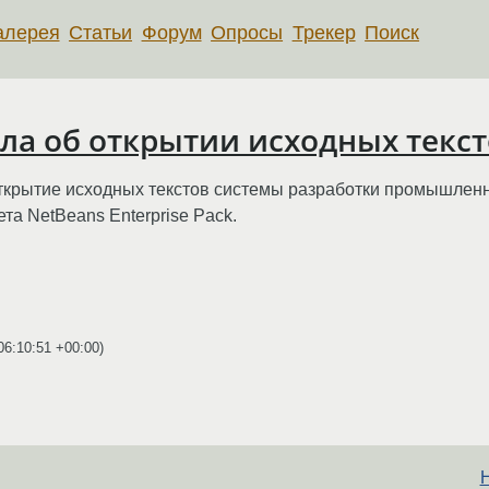
алерея
Статьи
Форум
Опросы
Трекер
Поиск
ла об открытии исходных текстов
ткрытие исходных текстов системы разработки промышленно
ета NetBeans Enterprise Pack.
06:10:51 +00:00
)
Н