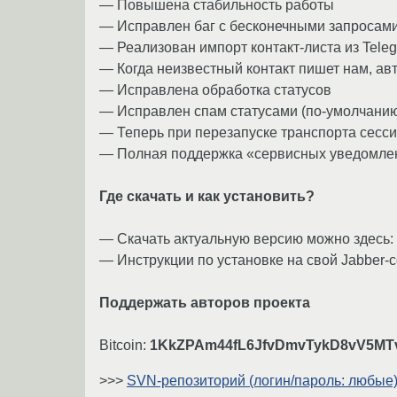
— Повышена стабильность работы
­— Исправлен баг с бесконечными запросам
— Реализован импорт контакт-листа из Tele
— Когда неизвестный контакт пишет нам, ав
— Исправлена обработка статусов
— Исправлен спам статусами (по-умолчанию 
— Теперь при перезапуске транспорта сесс
— Полная поддержка «сервисных уведомлений
Где скачать и как установить?
— Скачать актуальную версию можно здесь:
— Инструкции по установке на свой Jabber-
Поддержать авторов проекта
Bitcoin:
1KkZPAm44fL6JfvDmvTykD8vV5MT
>>>
SVN-репозиторий (логин/пароль: любые