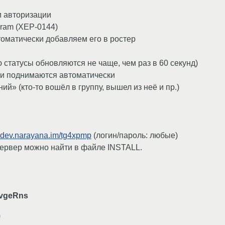
и авторизации
gram (XEP-0144)
томатически добавляем его в ростер
статусы обновляются не чаще, чем раз в 60 секунд)
ии поднимаются автоматически
» (кто-то вошёл в группу, вышел из неё и пр.)
dev.narayana.im/tg4xpmp
(логин/пароль: любые)
сервер можно найти в файле INSTALL.
vgeRns
)