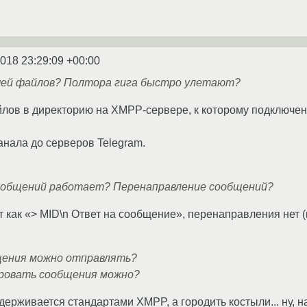
2018 23:29:09 +00:00
ачей файлов? Полтора гига быстро улетают?
йлов в директорию на XMPP-сервере, к которому подключен 
анала до серверов Telegram.
ообщений работает? Перенаправление сообщений?
 как «> MID\n Ответ на сообщение», перенаправления нет (
щения можно отправлять?
ровать сообщения можно?
оддерживается стандартами XMPP, а городить костыли... ну, н