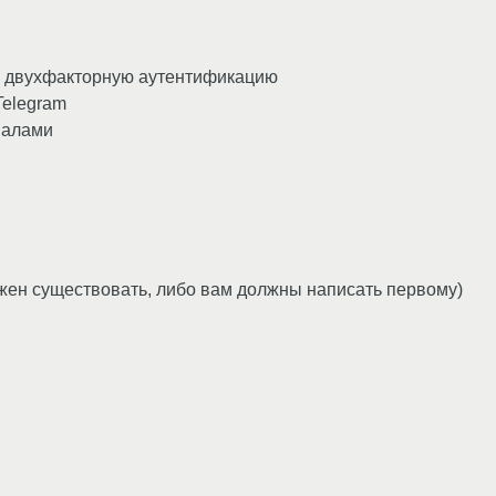
уя двухфакторную аутентификацию
Telegram
налами
лжен существовать, либо вам должны написать первому)