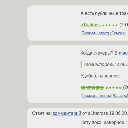
А есть публичные тра
a1batross
(
19.
★★★★★
Показать ответ
Ссылка
Когда стикеры? В
maut
(логин/пароль: люб
Удобно, наверное.
commagray
(
2
★★★★★
Показать ответы
Ссылка
Ответ на:
комментарий
от a1batross
19.06.20
Нету пока, наверное.