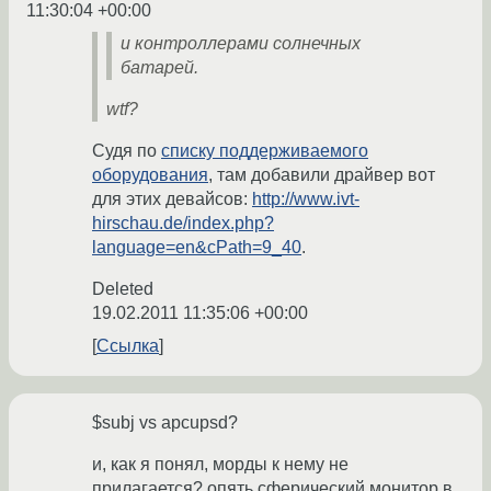
11:30:04 +00:00
и контроллерами солнечных
батарей.
wtf?
Судя по
списку поддерживаемого
оборудования
, там добавили драйвер вот
для этих девайсов:
http://www.ivt-
hirschau.de/index.php?
language=en&cPath=9_40
.
Deleted
19.02.2011 11:35:06 +00:00
Ссылка
$subj vs apcupsd?
и, как я понял, морды к нему не
прилагается? опять сферический монитор в