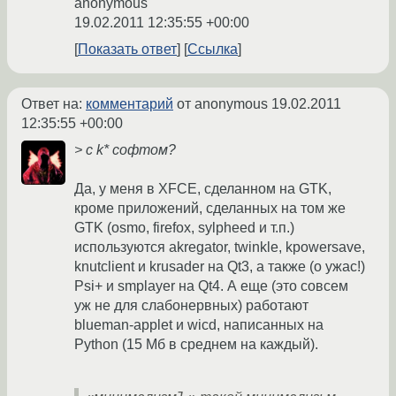
anonymous
19.02.2011 12:35:55 +00:00
Показать ответ
Ссылка
Ответ на:
комментарий
от anonymous
19.02.2011
12:35:55 +00:00
> с k* софтом?
Да, у меня в XFCE, сделанном на GTK,
кроме приложений, сделанных на том же
GTK (osmo, firefox, sylpheed и т.п.)
используются akregator, twinkle, kpowersave,
knutclient и krusader на Qt3, а также (о ужас!)
Psi+ и smplayer на Qt4. А еще (это совсем
уж не для слабонервных) работают
blueman-applet и wicd, написанных на
Python (15 Мб в среднем на каждый).