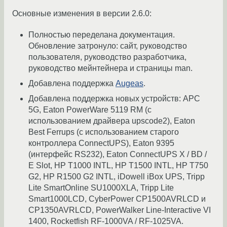
Основные изменения в версии 2.6.0:
Полностью переделана документация.
Обновление затронуло: сайт, руководство
пользователя, руководство разработчика,
руководство мейнтейнера и страницы man.
Добавлена поддержка
Augeas
.
Добавлена поддержка новых устройств: APC
5G, Eaton PowerWare 5119 RM (с
использованием драйвера upscode2), Eaton
Best Ferrups (с использованием старого
контроллера ConnectUPS), Eaton 9395
(интерфейс RS232), Eaton ConnectUPS X / BD /
E Slot, HP T1000 INTL, HP T1500 INTL, HP T750
G2, HP R1500 G2 INTL, iDowell iBox UPS, Tripp
Lite SmartOnline SU1000XLA, Tripp Lite
Smart1000LCD, CyberPower CP1500AVRLCD и
CP1350AVRLCD, PowerWalker Line-Interactive VI
1400, Rocketfish RF-1000VA / RF-1025VA.