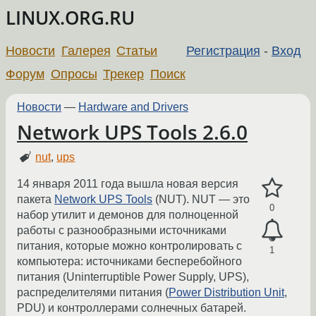
LINUX.ORG.RU
Новости
Галерея
Статьи
Регистрация
-
Вход
Форум
Опросы
Трекер
Поиск
Новости
—
Hardware and Drivers
Network UPS Tools 2.6.0
nut
,
ups
14 января 2011 года вышла новая версия
пакета
Network UPS Tools
(NUT). NUT — это
0
набор утилит и демонов для полноценной
работы с разнообразными источниками
питания, которые можно контролировать с
1
компьютера: источниками бесперебойного
питания (Uninterruptible Power Supply, UPS),
распределителями питания (
Power Distribution Unit
,
PDU) и контроллерами солнечных батарей.