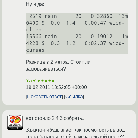
Ну и да:
 2519 rain      20   0 32860  13m 
6400 S  0.0  1.4   0:00.47 wicd-
client

15566 rain      20   0 19012  11m 
4228 S  0.3  1.2   0:02.37 wicd-
Разница в 2 метра. Стоит ли
заморачиваться?
YAR
★★★★★
19.02.2011 13:52:05 +00:00
Показать ответ
Ссылка
вот стоило 2.4.3 собрать...
З.ы.кто-нибудь знает как посмотреть вывод
теста батареи в сей замечательной проге?