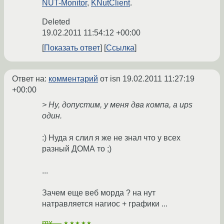
NUT-Monitor
,
KNutClient
.
Deleted
19.02.2011 11:54:12 +00:00
Показать ответ
Ссылка
Ответ на:
комментарий
от isn
19.02.2011 11:27:19
+00:00
> Ну, допустим, у меня два компа, а ups
один.
:) Нуда я слил я же не знал что у всех
разный ДОМА то ;)
...
Зачем еще веб морда ? на нут
натравляется нагиос + графики ...
mx__
★★★★★