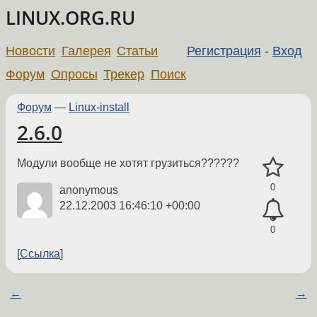
LINUX.ORG.RU
Новости
Галерея
Статьи
Регистрация
-
Вход
Форум
Опросы
Трекер
Поиск
Форум
—
Linux-install
2.6.0
Модули вообще не хотят грузиться??????
0
anonymous
22.12.2003 16:46:10 +00:00
0
Ссылка
←
→