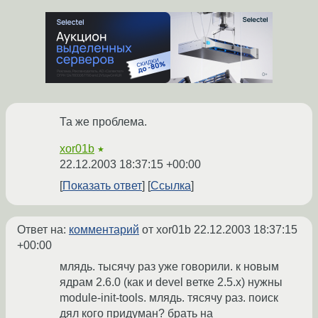
Та же проблема.
xor01b
★
22.12.2003 18:37:15 +00:00
Показать ответ
Ссылка
Ответ на:
комментарий
от xor01b
22.12.2003 18:37:15
+00:00
млядь. тысячу раз уже говорили. к новым
ядрам 2.6.0 (как и devel ветке 2.5.x) нужны
module-init-tools. млядь. тясячу раз. поиск
дял кого придуман? брать на