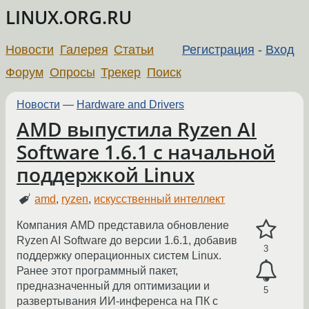
LINUX.ORG.RU
Новости
Галерея
Статьи
Регистрация
-
Вход
Форум
Опросы
Трекер
Поиск
Новости
—
Hardware and Drivers
AMD выпустила Ryzen AI
Software 1.6.1 с начальной
поддержкой Linux
amd
,
ryzen
,
искусственный интеллект
Компания AMD представила обновление
Ryzen AI Software до версии 1.6.1, добавив
3
поддержку операционных систем Linux.
Ранее этот программный пакет,
предназначенный для оптимизации и
5
развертывания ИИ-инференса на ПК с