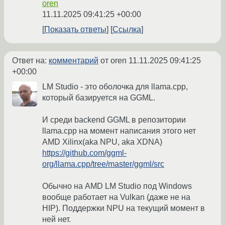
oren
11.11.2025 09:41:25 +00:00
Показать ответы
Ссылка
Ответ на:
комментарий
от oren
11.11.2025 09:41:25
+00:00
LM Studio - это оболочка для llama.cpp,
который базируется на GGML.
И среди backend GGML в репозитории
llama.cpp на момент написания этого нет
AMD Xilinx(aka NPU, aka XDNA)
https://github.com/ggml-
org/llama.cpp/tree/master/ggml/src
Обычно на AMD LM Studio под Windows
вообще работает на Vulkan (даже не на
HIP). Поддержки NPU на текущий момент в
ней нет.