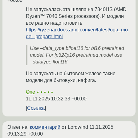
+00:00
Не запускалась эта шляпа на 7840HS (AMD
Ryzen™ 7040 Series processors). И модели
все равно надо готовить
https://ryzenai.docs.amd.com/en/latest/oga_mo
del_prepare.html
Use –data_type bfloat16 for bf16 pretrained
model. For fp32/fp16 pretrained model use
–datatype float16
Но запускать на бытовом железе такие
модели для бытовухи, нафига.
One
★★★★★
11.11.2025 10:32:33 +00:00
Ссылка
Ответ на:
комментарий
от Lordwind
11.11.2025
09:13:29 +00:00