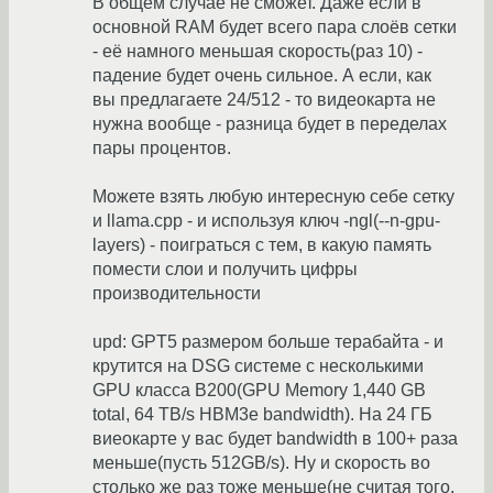
В общем случае не сможет. Даже если в
основной RAM будет всего пара слоёв сетки
- её намного меньшая скорость(раз 10) -
падение будет очень сильное. А если, как
вы предлагаете 24/512 - то видеокарта не
нужна вообще - разница будет в переделах
пары процентов.
Можете взять любую интересную себе сетку
и llama.cpp - и используя ключ -ngl(--n-gpu-
layers) - поиграться с тем, в какую память
помести слои и получить цифры
производительности
upd: GPT5 размером больше терабайта - и
крутится на DSG системе с несколькими
GPU класса B200(GPU Memory 1,440 GB
total, 64 TB/s HBM3e bandwidth). На 24 ГБ
виеокарте у вас будет bandwidth в 100+ раза
меньше(пусть 512GB/s). Ну и скорость во
столько же раз тоже меньше(не считая того,