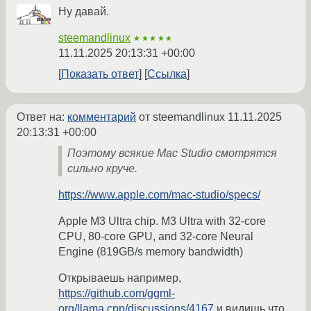
Ну давай.
steemandlinux
★★★★★
11.11.2025 20:13:31 +00:00
Показать ответ
Ссылка
Ответ на:
комментарий
от steemandlinux
11.11.2025
20:13:31 +00:00
Поэтому всякие Mac Studio смотрятся
сильно круче.
https://www.apple.com/mac-studio/specs/
Apple M3 Ultra chip. M3 Ultra with 32‑core
CPU, 80‑core GPU, and 32‑core Neural
Engine (819GB/s memory bandwidth)
Открываешь например,
https://github.com/ggml-
org/llama.cpp/discussions/4167
и видишь что