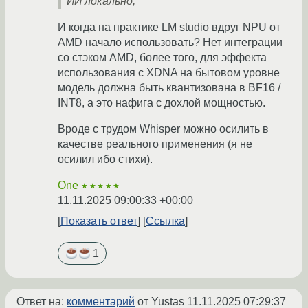
ИИ локально,
И когда на практике LM studio вдруг NPU от
AMD начало использовать? Нет интеграции
со стэком AMD, более того, для эффекта
использования с XDNA на бытовом уровне
модель должна быть квантизована в BF16 /
INT8, а это нафига с дохлой мощностью.
Вроде с трудом Whisper можно осилить в
качестве реального применения (я не
осилил ибо стихи).
One
★★★★★
11.11.2025 09:00:33 +00:00
Показать ответ
Ссылка
1
Ответ на:
комментарий
от Yustas
11.11.2025 07:29:37