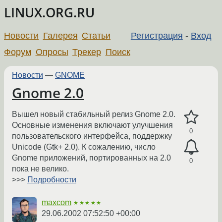
LINUX.ORG.RU
Новости
Галерея
Статьи
Регистрация
-
Вход
Форум
Опросы
Трекер
Поиск
Новости
—
GNOME
Gnome 2.0
Вышел новый стабильный релиз Gnome 2.0.
Основные изменения включают улучшения
0
пользовательского интерфейса, поддержку
Unicode (Gtk+ 2.0). К сожалению, число
Gnome приложений, портированных на 2.0
0
пока не велико.
>>>
Подробности
maxcom
★★★★★
29.06.2002 07:52:50 +00:00