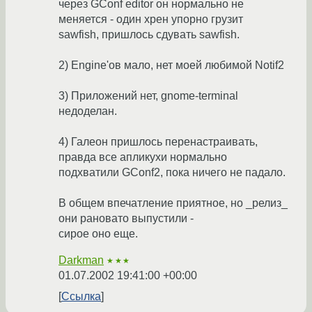
через GConf editor он нормально не
меняется - один хрен упорно грузит
sawfish, пришлось сдувать sawfish.
2) Engine'ов мало, нет моей любимой Notif2
3) Приложений нет, gnome-terminal
недоделан.
4) Галеон пришлось перенастраивать,
правда все апликухи нормально
подхватили GConf2, пока ничего не падало.
В общем впечатление приятное, но _релиз_
они рановато выпустили -
сирое оно еще.
Darkman
★★★
01.07.2002 19:41:00 +00:00
Ссылка