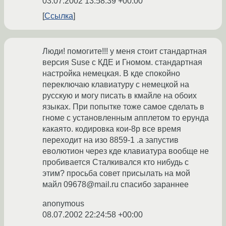
03.07.2002 13:58:39 +00:00
Ссылка
Люди! помогите!!! у меня стоит стандартная
версия Suse с КДЕ и Гномом. стандартная
настройка немецкая. В кде спокойно
переключаю клавиатуру с немецкой на
русскую и могу писать в кмайле на обоих
языках. При попытке тоже самое сделать в
гноме с установленным апплетом то ерунда
какаято. кодировка кои-8р все время
переходит на изо 8859-1 .а запустив
еволютион через кде клавиатура вообще не
пробивается Сталкивался кто нибудь с
этим? просьба совет присылать на мой
майл 09678@mail.ru спасибо зараннее
anonymous
08.07.2002 22:24:58 +00:00