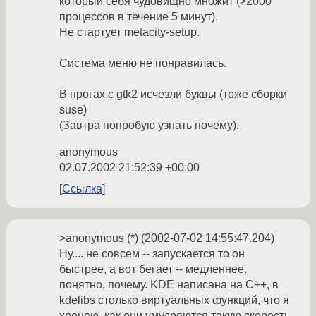
который себя чудовищно множит (>2000
процессов в течение 5 минут).
Не стартует metacity-setup.
Система меню не понравилась.
В прогах с gtk2 исчезли буквы (тоже сборки
suse)
(Завтра попробую узнать почему).
anonymous
02.07.2002 21:52:39 +00:00
Ссылка
>anonymous (*) (2002-07-02 14:55:47.204)
Ну.... не совсем -- запускается то он
быстрее, а вот бегает -- медленнее.
понятно, почему. KDE написана на C++, в
kdelibs столько виртуальных функций, что я
хренею, как они умудряются такую скорость