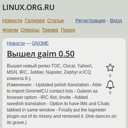
LINUX.ORG.RU
Новости
Галерея
Статьи
Регистрация
-
Вход
Форум
Опросы
Трекер
Поиск
Новости
—
GNOME
Вышел gaim 0.50
Вышел новый релиз TOC, Oscar, Yahoo!,
MSN, IRC, Jabber, Napster, Zephyr и ICQ
0
клиента 8-).
Изменения: - Updated polish translation - Able
to import GnomeICU contact lists - Galeon as
0
browser option - IRC /list, /invite - Added
swedish translation - Option to have IMs and Chats
tabbed in same window - Finally put the lagmeter
plugin out of its misery and removed it. (/me dances on
its grave.)