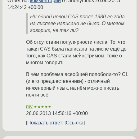
Ответ на:
комментарий
от anonymous
26.06.2013
14:24:42 +00:00
Ни одной новой CAS после 1980-го года
на лиспеге написано не было. О многом
говорит, не так ли?
Об отсутствии популярности лиспа. То, что
такая CAS была написана на лиспе ещё до
того, как CAS стали мейнстримом, тоже о
многом говорит.
В чём проблема всеобщей попоболи-то? CL
(и его предшественники) - отличный
инженерный язык, на нём можно писать
почти всё.
mv
★★★★★
26.06.2013 14:56:16 +00:00
Показать ответ
Ссылка