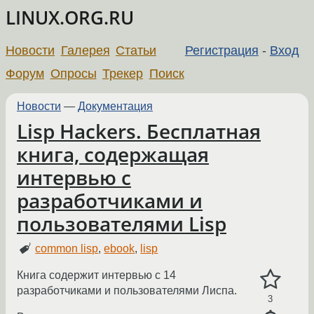
LINUX.ORG.RU
Новости
Галерея
Статьи
Регистрация
-
Вход
Форум
Опросы
Трекер
Поиск
Новости
—
Документация
Lisp Hackers. Бесплатная
книга, содержащая
интервью с
разработчиками и
пользователями Lisp
common lisp
,
ebook
,
lisp
Книга содержит интервью с 14
разработчиками и пользователями Лиспа.
3