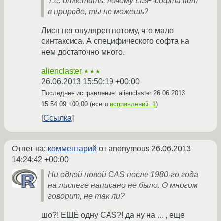
Т.е. ответить, почему LISP-софта нет
в природе, ты не можешь?
Лисп непопулярен потому, что мало
синтаксиса. А специфического софта на
нем достаточно много.
alienclaster
★★★
26.06.2013 15:50:19 +00:00
Последнее исправление: alienclaster
26.06.2013
15:54:09 +00:00
(всего
исправлений: 1
)
Ссылка
Ответ на:
комментарий
от anonymous
26.06.2013
14:24:42 +00:00
Ни одной новой CAS после 1980-го года
на лиспеге написано не было. О многом
говорит, не так ли?
шо?! ЕЩЁ одну CAS?! да ну на ... , еще