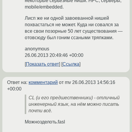
некоторые серьезные ниши: HPC, серверы,
mobile/embedded.
Лисп же ни одной завоеванной нишей
похвастаться не может. Куда ни совался за
все свои позорные 50 лет существования —
отовсюду был гоним ссаными тряпками.
anonymous
26.06.2013 20:49:46 +00:00
Показать ответ
Ссылка
Ответ на:
комментарий
от mv
26.06.2013 14:56:16
+00:00
CL (и его предшественники) - отличный
инженерный язык, на нём можно писать
почти всё.
Можнозделоть.fasl