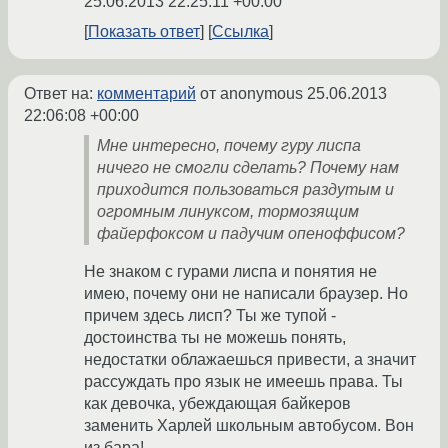
25.06.2013 22:25:11 +00:00
Показать ответ
Ссылка
Ответ на:
комментарий
от anonymous
25.06.2013
22:06:08 +00:00
Мне интересно, почему гуру лиспа
ничего не смогли сделать? Почему нам
приходится пользоваться раздутым и
огромным линуксом, тормозящим
файерфоксом и падучим опеноффисом?
Не знаком с гурами лиспа и понятия не
имею, почему они не написали браузер. Но
причем здесь лисп? Ты же тупой -
достоинства ты не можешь понять,
недостатки облажаешься привести, а значит
рассуждать про язык не имеешь права. Ты
как девочка, убеждающая байкеров
заменить Харлей школьным автобусом. Вон
из бара!