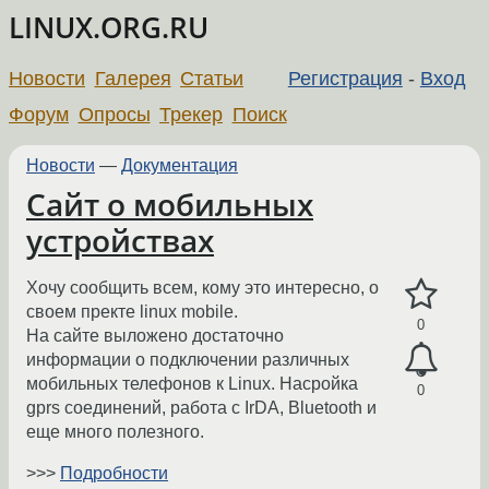
LINUX.ORG.RU
Новости
Галерея
Статьи
Регистрация
-
Вход
Форум
Опросы
Трекер
Поиск
Новости
—
Документация
Сайт о мобильных
устройствах
Хочу сообщить всем, кому это интересно, о
своем пректе linux mobile.
0
На сайте выложено достаточно
информации о подключении различных
мобильных телефонов к Linux. Насройка
0
gprs соединений, работа с IrDA, Bluetooth и
еще много полезного.
>>>
Подробности