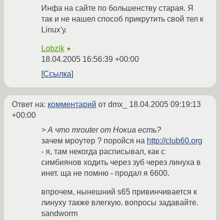
Инфа на сайте по большенству старая. Я
так и не нашел способ прикрутить свой тел к
Linux'у.
Lobzik
★
18.04.2005 16:56:39 +00:00
Ссылка
Ответ на:
комментарий
от dmx_
18.04.2005 09:19:13
+00:00
> А что mrouter от Нокиа есть?
зачем мроутер ? поройся на
http://club60.org
- я, там некогда расписывал, как с
симбиянов ходить через зуб через линуха в
инет. ща не помню - продал я 6600.
впрочем, нынешний s65 привинчивается к
линуху также влегкую. вопросы задавайте.
sandworm