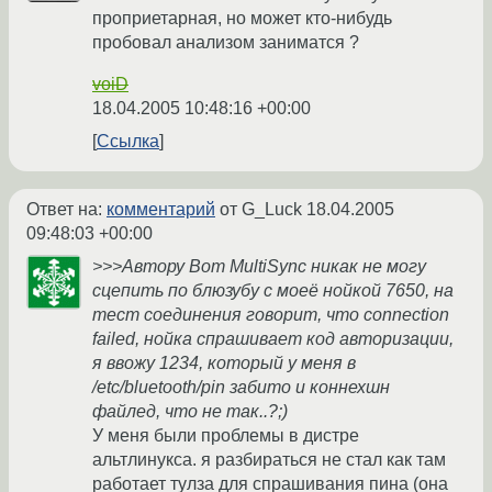
проприетарная, но может кто-нибудь
пробовал анализом заниматся ?
voiD
18.04.2005 10:48:16 +00:00
Ссылка
Ответ на:
комментарий
от G_Luck
18.04.2005
09:48:03 +00:00
>>>Автору Вот MultiSynс никак не могу
сцепить по блюзубу с моеё нойкой 7650, на
тест соединения говорит, что connection
failed, нойка спрашивает код авторизации,
я ввожу 1234, который у меня в
/etc/bluetooth/pin забито и коннехшн
файлед, что не так..?;)
У меня были проблемы в дистре
альтлинукса. я разбираться не стал как там
работает тулза для спрашивания пина (она