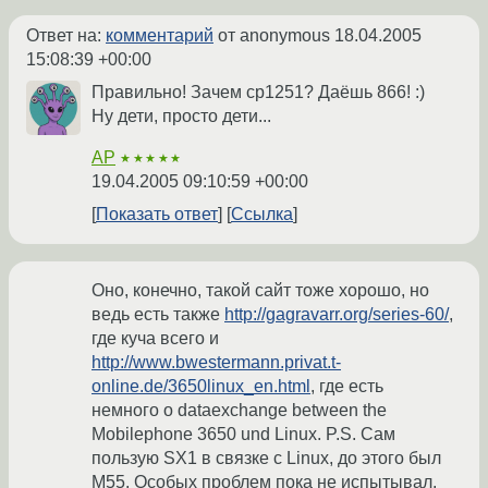
Ответ на:
комментарий
от anonymous
18.04.2005
15:08:39 +00:00
Правильно! Зачем cp1251? Даёшь 866! :)
Ну дети, просто дети...
AP
★★★★★
19.04.2005 09:10:59 +00:00
Показать ответ
Ссылка
Оно, конечно, такой сайт тоже хорошо, но
ведь есть также
http://gagravarr.org/series-60/
,
где куча всего и
http://www.bwestermann.privat.t-
online.de/3650linux_en.html
, где есть
немного о dataexchange between the
Mobilephone 3650 und Linux. P.S. Сам
пользую SX1 в связке с Linux, до этого был
M55. Особых проблем пока не испытывал.