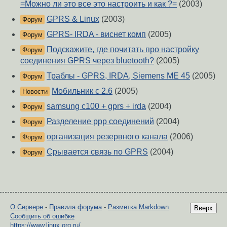
=Можно ли это все это настроить и как ?=
(2003)
GPRS & Linux
(2003)
Форум
GPRS- IRDA - виснет комп
(2005)
Форум
Подскажите, где почитать про настройку
Форум
соединения GPRS через bluetooth?
(2005)
Траблы - GPRS, IRDA, Siemens ME 45
(2005)
Форум
Мобильник с 2.6
(2005)
Новости
samsung c100 + gprs + irda
(2004)
Форум
Разделение ppp соединений
(2004)
Форум
организация резервного канала
(2006)
Форум
Срывается связь по GPRS
(2004)
Форум
О Сервере
-
Правила форума
-
Разметка Markdown
Вверх
Сообщить об ошибке
https://www.linux.org.ru/