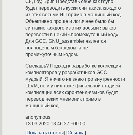
Си, Гоу, Бриг. Представь себе как глупо
будет переводить куски синтакиса каждого
из этих восьми ЯП прямо в машинный код.
Объективно проще и логичнее было бы
синтакис каждого из этих восьми языков
перевести в некий «промежуточный код».
Для GCC, GNU_assembler является
полноценым бэкэндом, а не
промежуточным кодом.
Смекашь? Подход к разработке коллекции
компиляторов у разработчиков GCC
мудрый. Я ничего не знаю про внутренности
LLVM, но и у них тоже финальной стадией
компиляции всех фронтенд-языков будет
перевод неких мнемоник прямо в
машинный код.
anonymous
13.03.2020 13:46:37 +00:00
Показать ответы
Ссылка