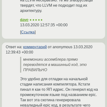
на LLVM несерьезно. Те же эльбрусовцы
твердят, что LLVM не подходит под их
архитектуру.
dave
★★★★★
13.03.2020 12:57:35 +00:00
Ссылка
Ответ на:
комментарий
от anonymous
13.03.2020
12:39:43 +00:00
мнемоники ассемблера прямо
переводятся в машинный код, это
ПРАВИЛЬНО
Это удобно для отладки на начальной
стадии написания компилятора. Кстати
пинал я как-то ЯП идрис. Он генерил код на
промежуточном языке под названием epic.
Так вот эта скотина генерировала
невалидный epic код, в результате чего