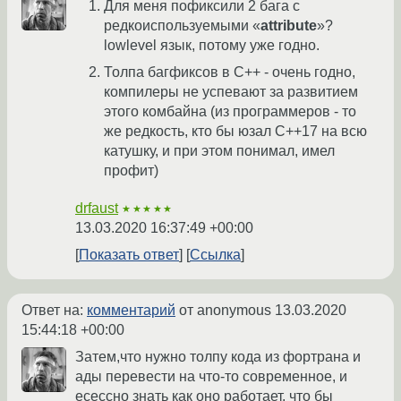
Для меня пофиксили 2 бага с
редкоиспользуемыми «
attribute
»?
lowlevel язык, потому уже годно.
Толпа багфиксов в C++ - очень годно,
компилеры не успевают за развитием
этого комбайна (из программеров - то
же редкость, кто бы юзал C++17 на всю
катушку, и при этом понимал, имел
профит)
drfaust
★★★★★
13.03.2020 16:37:49 +00:00
Показать ответ
Ссылка
Ответ на:
комментарий
от anonymous
13.03.2020
15:44:18 +00:00
Затем,что нужно толпу кода из фортрана и
ады перевести на что-то современное, и
есессно знать как оно работает, что бы