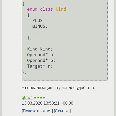
{
enum
class
Kind
  {
    PLUS,

    MINUS,

    ...

  };

  Kind kind;

  Operand* a;

  Operand* b;

  Target* r;

};

+ сериализация на диск для удобства.
q0tw4
★★★★
13.03.2020 13:58:21 +00:00
Показать ответ
Ссылка