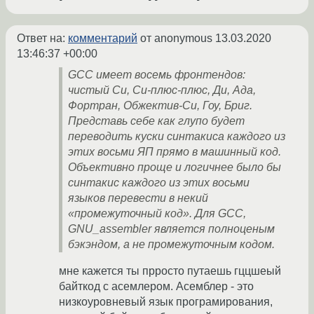
Ответ на:
комментарий
от anonymous
13.03.2020
13:46:37 +00:00
GCC имеет восемь фронтендов:
чистый Си, Cи-плюс-плюс, Ди, Ада,
Фортран, Обжектив-Си, Гоу, Бриг.
Представь себе как глупо будет
переводить куски синтакиса каждого из
этих восьми ЯП прямо в машинный код.
Объективно проще и логичнее было бы
синтакис каждого из этих восьми
языков перевести в некий
«промежуточный код». Для GCC,
GNU_assembler является полноценым
бэкэндом, а не промежуточным кодом.
мне кажется ты прросто путаешь гццшеый
байткод с асемлером. Асемблер - это
низкоуровневый язык програмирования,