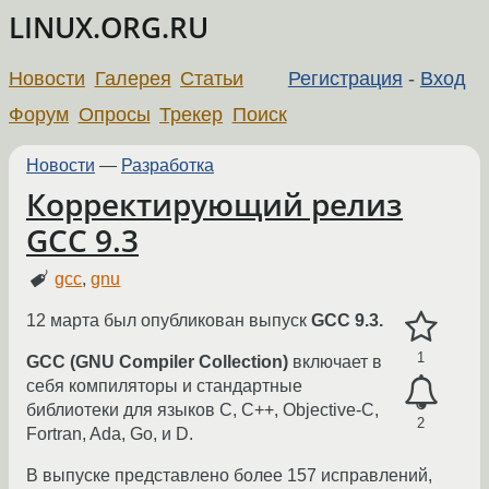
LINUX.ORG.RU
Новости
Галерея
Статьи
Регистрация
-
Вход
Форум
Опросы
Трекер
Поиск
Новости
—
Разработка
Корректирующий релиз
GCC 9.3
gcc
,
gnu
12 марта был опубликован выпуск
GCC 9.3.
1
GCC (GNU Compiler Collection)
включает в
себя компиляторы и стандартные
библиотеки для языков C, C++, Objective-C,
2
Fortran, Ada, Go, и D.
В выпуске представлено более 157 исправлений,