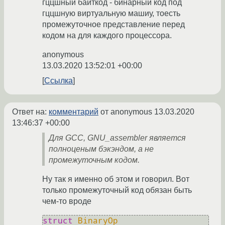
гццшный байткод - бинарный код под
гццшную виртуальную машиу, тоесть
промежуточное представление перед
кодом на для каждого процессора.
anonymous
13.03.2020 13:52:01 +00:00
Ссылка
Ответ на:
комментарий
от anonymous
13.03.2020
13:46:37 +00:00
Для GCC, GNU_assembler является
полноценым бэкэндом, а не
промежуточным кодом.
Ну так я именно об этом и говорил. Вот
только промежуточный код обязан быть
чем-то вроде
struct
BinaryOp