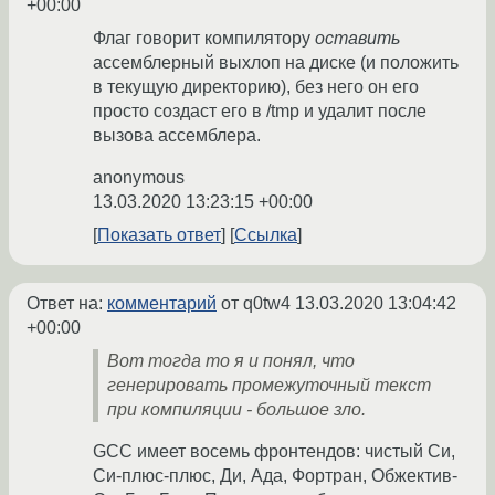
+00:00
Флаг говорит компилятору
оставить
ассемблерный выхлоп на диске (и положить
в текущую директорию), без него он его
просто создаст его в /tmp и удалит после
вызова ассемблера.
anonymous
13.03.2020 13:23:15 +00:00
Показать ответ
Ссылка
Ответ на:
комментарий
от q0tw4
13.03.2020 13:04:42
+00:00
Вот тогда то я и понял, что
генерировать промежуточный текст
при компиляции - большое зло.
GCC имеет восемь фронтендов: чистый Си,
Cи-плюс-плюс, Ди, Ада, Фортран, Обжектив-