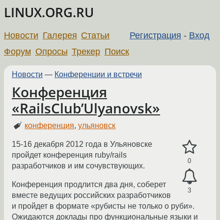
LINUX.ORG.RU
Новости
Галерея
Статьи
Регистрация
-
Вход
Форум
Опросы
Трекер
Поиск
Новости
—
Конференции и встречи
Конференция
«RailsClub’Ulyanovsk»
конференция
,
ульяновск
15-16 декабря 2012 года в Ульяновске
пройдет конференция ruby/rails
0
разработчиков и им сочувствующих.
Конференция продлится два дня, соберет
3
вместе ведущих российских разработчиков
и пройдет в формате «рубисты не только о руби».
Ожидаются доклады про функциональные языки и