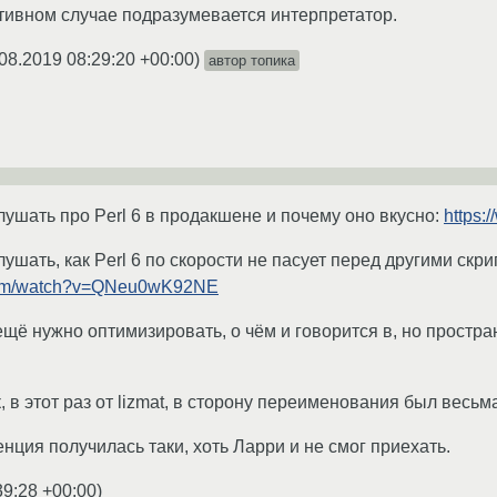
тивном случае подразумевается интерпретатор.
08.2019 08:29:20 +00:00
)
автор топика
слушать про Perl 6 в продакшене и почему оно вкусно:
https:
слушать, как Perl 6 по скорости не пасует перед другими ск
.com/watch?v=QNeu0wK92NE
 ещё нужно оптимизировать, о чём и говорится в, но простр
 в этот раз от lizmat, в сторону переименования был весьма
нция получилась таки, хоть Ларри и не смог приехать.
39:28 +00:00
)