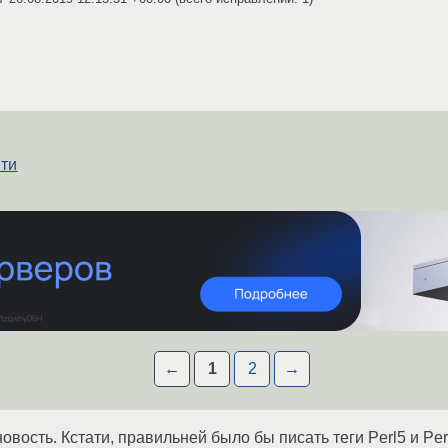
яти
←
1
2
→
вость. Кстати, правильней было бы писать теги Perl5 и Perl