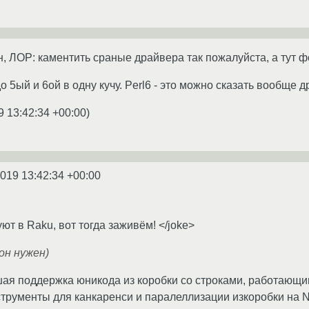
он, ЛОР: каментить сраные драйвера так пожалуйста, а тут фс
до 5ый и 6ой в одну кучу. Perl6 - это можно сказать вообще д
9 13:42:34 +00:00
)
2019 13:42:34 +00:00
ют в Raku, вот тогда заживём! </joke>
он нужен)
шая поддержка юникода из коробки со строками, работающи
рументы для канкаренси и паралеллизации изкоробки на N