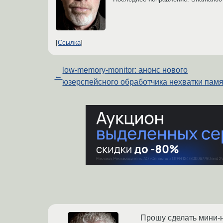
Ссылка
low-memory-monitor: анонс нового
←
юзерспейсного обработчика нехватки пам
Прошу сделать мини-но