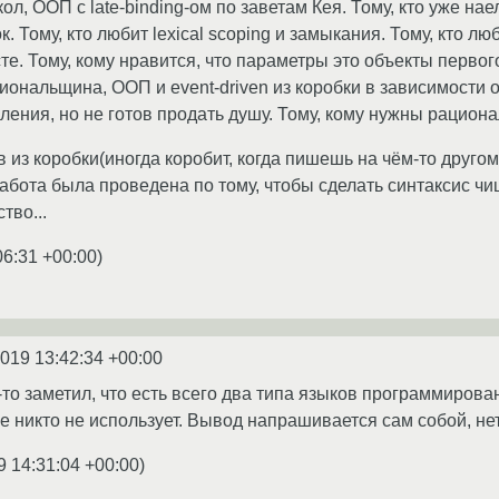
л, ООП с late-binding-ом по заветам Кея. Тому, кто уже на
. Тому, кто любит lexical scoping и замыкания. Тому, кто 
е. Тому, кому нравится, что параметры это объекты первого
нальщина, ООП и event-driven из коробки в зависимости от 
ния, но не готов продать душу. Тому, кому нужны рациональ
 из коробки(иногда коробит, когда пишешь на чём-то другом
абота была проведена по тому, чтобы сделать синтаксис чище
тво...
06:31 +00:00
)
2019 13:42:34 +00:00
то заметил, что есть всего два типа языков программирова
ые никто не использует. Вывод напрашивается сам собой, не
9 14:31:04 +00:00
)