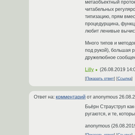
метаобъектный протоко
читабельных регулярок
типизацию, прям вмест
процедурщина, функцио
любит ленивые вычисле
Много типов и методов
под рукой), большая р
дружелюбное сообщес
Lilly
(
26.08.2019 14:
★
Показать ответ
Ссылка
Ответ на:
комментарий
от anonymous
26.08.
Бьёрн Страуструп как-
ругаются, и те, котор
anonymous
(
26.08.201
Показать ответ
Ссылка