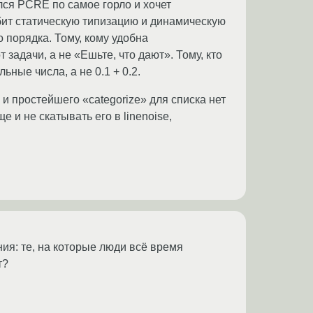
елся PCRE по самое горло и хочет
любит статическую типизацию и динамическую
 порядка. Тому, кому удобна
задачи, а не «Ешьте, что дают». Тому, кто
ные числа, а не 0.1 + 0.2.
 и простейшего «categorize» для списка нет
 и не скатывать его в linenoise,
ния: те, на которые люди всё время
т?