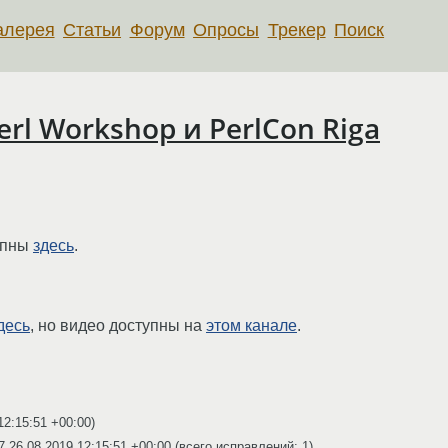
алерея
Статьи
Форум
Опросы
Трекер
Поиск
erl Workshop и PerlCon Riga
тупны
здесь
.
десь
, но видео доступны на
этом канале
.
12:15:51 +00:00
)
07
26.08.2019 12:15:51 +00:00
(всего исправлений: 1)