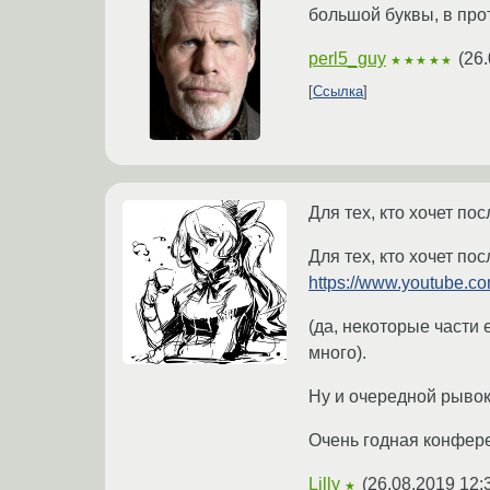
большой буквы, в про
perl5_guy
(
26.
★★★★★
Ссылка
Для тех, кто хочет по
Для тех, кто хочет по
https://www.youtube
(да, некоторые части
много).
Ну и очередной рывок,
Очень годная конфере
Lilly
(
26.08.2019 12:
★