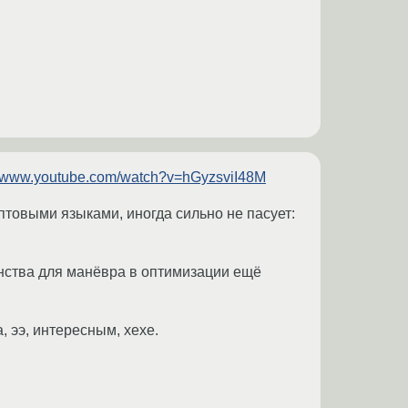
//www.youtube.com/watch?v=hGyzsviI48M
риптовыми языками, иногда сильно не пасует:
анства для манёвра в оптимизации ещё
, ээ, интересным, хехе.