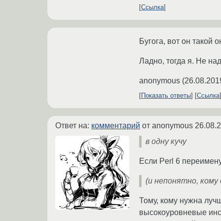
Ссылка
Бугога, вот он такой 
Ладно, тогда я. Не на
anonymous
(
26.08.201
Показать ответы
Ссылка
Ответ на:
комментарий
от anonymous
26.08.
в одну кучу
Если Perl 6 переимену
(и непонятно, кому 
Тому, кому нужна луч
высокоуровневые инст