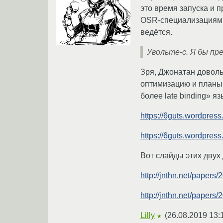
это время запуска и п
OSR-специализациями и
ведётся.
Увольте-с. Я бы пр
Зря, Джонатан доволь
оптимизацию и планы(
более late binding» яз
https://6guts.wordpres
https://6guts.wordpres
Вот слайды этих двух
http://jnthn.net/papers
http://jnthn.net/papers
Lilly
(
26.08.2019 13:
★