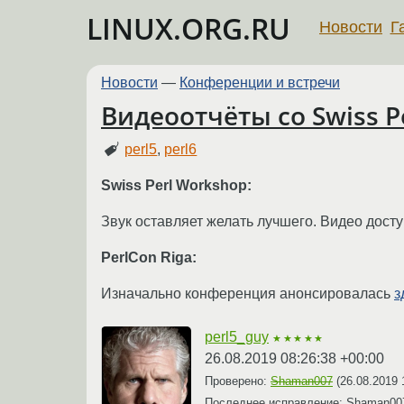
LINUX.ORG.RU
Новости
Г
Новости
—
Конференции и встречи
Видеоотчёты со Swiss P
perl5
,
perl6
Swiss Perl Workshop:
Звук оставляет желать лучшего. Видео дос
PerlCon Riga:
Изначально конференция анонсировалась
з
perl5_guy
★★★★★
26.08.2019 08:26:38 +00:00
Проверено:
Shaman007
(
26.08.2019 
Последнее исправление: Shaman0