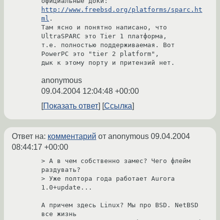
официальные доки: 
http://www.freebsd.org/platforms/sparc.ht
ml
.

Там ясно и понятно написано, что 
UltraSPARC это Tier 1 платформа,

т.е. полностью поддерживаемая. Вот 
PowerPC это "tier 2 platform",

anonymous
09.04.2004 12:04:48 +00:00
Показать ответ
Ссылка
Ответ на:
комментарий
от anonymous
09.04.2004
08:44:17 +00:00
> А в чем собственно замес? Чего флейм 
раздувать? 

> Уже полтора года работает Aurora 
1.0+update...

А причем здесь Linux? Мы про BSD. NetBSD 
все жизнь
