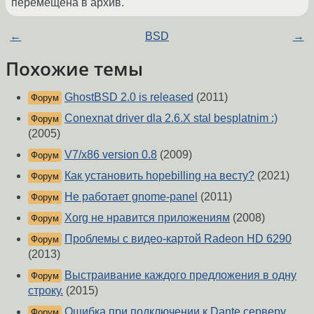
перемещена в архив.
←
BSD
→
Похожие темы
GhostBSD 2.0 is released
(2011)
Форум
Conexnat driver dla 2.6.X stal besplatnim :)
Форум
(2005)
V7/x86 version 0.8
(2009)
Форум
Как установить hopebilling на весту?
(2021)
Форум
Не работает gnome-panel
(2011)
Форум
Xorg не нравится приложениям
(2008)
Форум
Проблемы с видео-картой Radeon HD 6290
Форум
(2013)
Выстраивание каждого предложения в одну
Форум
строку.
(2015)
Ошибка при подключении к Dante серверу
Форум