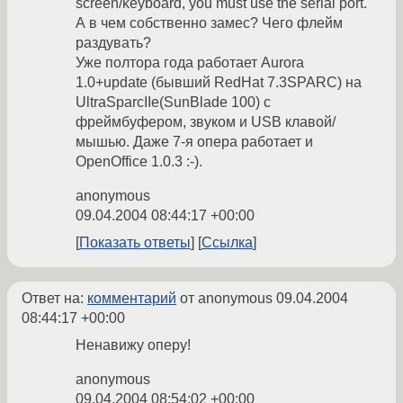
screen/keyboard, you must use the serial port.
А в чем собственно замес? Чего флейм
раздувать?
Уже полтора года работает Aurora
1.0+update (бывший RedHat 7.3SPARC) на
UltraSparcIIe(SunBlade 100) с
фреймбуфером, звуком и USB клавой/
мышью. Даже 7-я опера работает и
OpenOffice 1.0.3 :-).
anonymous
09.04.2004 08:44:17 +00:00
Показать ответы
Ссылка
Ответ на:
комментарий
от anonymous
09.04.2004
08:44:17 +00:00
Ненавижу оперу!
anonymous
09.04.2004 08:54:02 +00:00