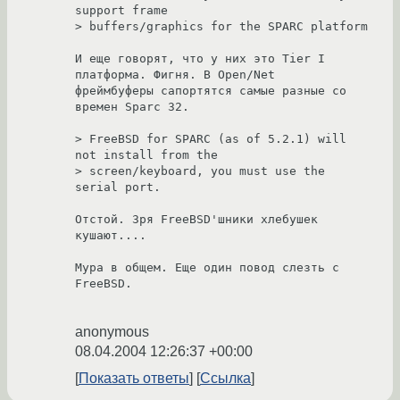
support frame

> buffers/graphics for the SPARC platform

И еще говорят, что у них это Tier I 
платформа. Фигня. В Open/Net

фреймбуферы сапортятся самые разные со 
времен Sparc 32.

> FreeBSD for SPARC (as of 5.2.1) will 
not install from the

> screen/keyboard, you must use the 
serial port.

Отстой. Зря FreeBSD'шники хлебушек 
кушают....

Мура в общем. Еще один повод слезть с 
FreeBSD.

anonymous
08.04.2004 12:26:37 +00:00
Показать ответы
Ссылка