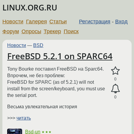
LINUX.ORG.RU
Новости
Галерея
Статьи
Регистрация
-
Вход
Форум
Опросы
Трекер
Поиск
Новости
—
BSD
FreeBSD 5.2.1 on SPARC64
Tony Bourke поставил FreeBSD на Sparc64.
Впрочем, не без проблем:
0
FreeBSD for SPARC (as of 5.2.1) will not
install from the screen/keyboard, you must use
the serial port.
0
Весьма увлекательная история
>>>
читать
Bsd-un
★★★