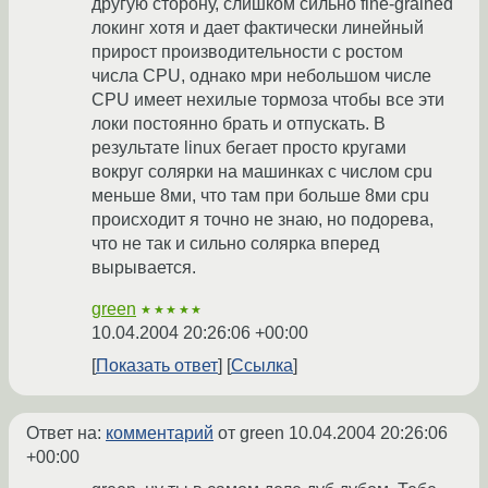
другую сторону, слишком сильно fine-grained
локинг хотя и дает фактически линейный
прирост производительности с ростом
числа CPU, однако мри небольшом числе
CPU имеет нехилые тормоза чтобы все эти
локи постоянно брать и отпускать. В
результате linux бегает просто кругами
вокруг солярки на машинках с числом cpu
меньше 8ми, что там при больше 8ми cpu
происходит я точно не знаю, но подорева,
что не так и сильно солярка вперед
вырывается.
green
★★★★★
10.04.2004 20:26:06 +00:00
Показать ответ
Ссылка
Ответ на:
комментарий
от green
10.04.2004 20:26:06
+00:00