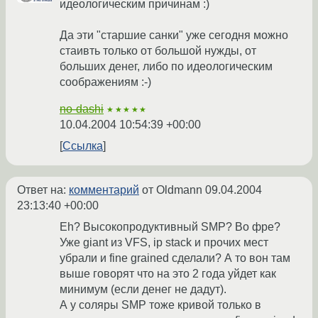
идеологическим причинам :)
Да эти "старшие санки" уже сегодня можно
стаивть только от большой нужды, от
больших денег, либо по идеологическим
соображениям :-)
no-dashi
★★★★★
10.04.2004 10:54:39 +00:00
Ссылка
Ответ на:
комментарий
от Oldmann
09.04.2004
23:13:40 +00:00
Eh? Высокопродуктивный SMP? Во фре?
Уже giant из VFS, ip stack и прочих мест
убрали и fine grained сделали? А то вон там
выше говорят что на это 2 года уйдет как
минимум (если денег не дадут).
А у соляры SMP тоже кривой только в