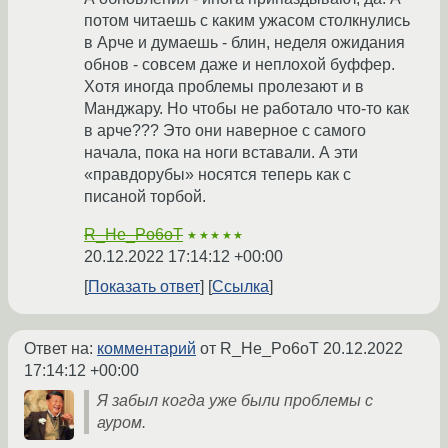
потом читаешь с каким ужасом столкнулись
в Арче и думаешь - блин, неделя ожидания
обнов - совсем даже и неплохой буффер.
Хотя иногда проблемы пролезают и в
Манджару. Но чтобы не работало что-то как
в арче??? Это они наверное с самого
начала, пока на ноги вставали. А эти
«правдорубы» носятся теперь как с
писаной торбой.
R_He_Po6oT
★★★★★
20.12.2022 17:14:12 +00:00
Показать ответ
Ссылка
Ответ на:
комментарий
от R_He_Po6oT
20.12.2022
17:14:12 +00:00
Я забыл когда уже были проблемы с
ауром.