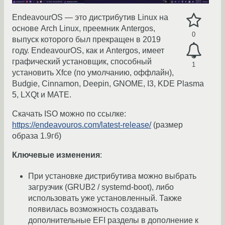
EndeavourOS — это дистрибутив Linux на
основе Arch Linux, преемник Antergos,
0
выпуск которого был прекращен в 2019
году. EndeavourOS, как и Antergos, имеет
графический установщик, способный
1
установить Xfce (по умолчанию, оффлайн),
Budgie, Cinnamon, Deepin, GNOME, I3, KDE Plasma
5, LXQt и MATE.
Скачать ISO можно по ссылке:
https://endeavouros.com/latest-release/
(размер
образа 1.9гб)
Ключевые изменения
:
При установке дистрибутива можно выбрать
загрузчик (GRUB2 / systemd-boot), либо
использовать уже установленный. Также
появилась возможность создавать
дополнительные EFI разделы в дополнение к