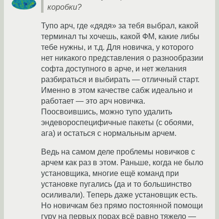
коробки?
Тупо арч, где «дядя» за тебя выбрал, какой
терминал ты хочешь, какой ФМ, какие либы
тебе нужны, и т.д. Для новичка, у которого
нет никакого представления о разнообразии
софта доступного в арче, и нет желания
разбираться и выбирать — отличный старт.
Именно в этом качестве сабж идеально и
работает — это арч новичка.
Поосвоившись, можно тупо удалить
эндевороспецифичные пакеты (с обоями,
ага) и остаться с нормальным арчем.
Ведь на самом деле проблемы новичков с
арчем как раз в этом. Раньше, когда не было
установщика, многие ещё команд при
установке пугались (да и то большинство
осиливали). Теперь даже установщик есть.
Но новичкам без прямо постоянной помощи
гуру на первых порах всё равно тяжело —