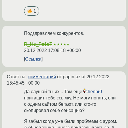
1
Подздравляем конкурентов.
R_He_Po6oT
★★★★★
20.12.2022 17:08:18 +00:00
Ссылка
Ответ на:
комментарий
от papin-aziat
20.12.2022
15:45:45 +00:00
Да слушай ты их... Там ещё
chenbr0
притащит тебе ссылку. Не могу понять, они
с одним сайтом бегают, или кто-то
скопировал себе сенсацию?
Я забыл когда уже были проблемы с ауром.
А обновления - инога припаздывают, да. А