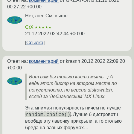
Ответ на:
комментарий
от GREAT-DNG
21.12.2022
00:27:22 +00:00
Нет, лол. См. выше.
CrX
★★★★★
21.12.2022 02:42:44 +00:00
Ссылка
Ответ на:
комментарий
от krasnh
20.12.2022 22:09:20
+00:00
Вот вам бы только кости мыть. :) А
ведь этот дистр на втором месте по
популярности, по версии distrowatch,
вслед за ‘дебиановским’ MX Linux.
Эта мнимая популярность ничем не лучше
random.choice()
. Лучше б дистровотч
вообще эту лавочку прикрыли, а то столько
бреда на разных форумах…