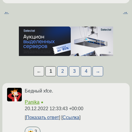
←
→
←
1
2
3
4
→
Бедный xfce.
Panika
★
20.12.2022 12:33:43 +00:00
Показать ответ
Ссылка
3