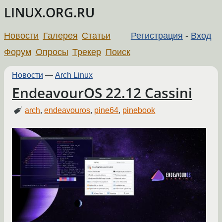
LINUX.ORG.RU
Новости
Галерея
Статьи
Регистрация
-
Вход
Форум
Опросы
Трекер
Поиск
Новости
—
Arch Linux
EndeavourOS 22.12 Cassini
arch
,
endeavouros
,
pine64
,
pinebook