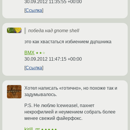
30.09.2012 11:35:55 +00:00
Ссылка
победа над gnome shell
это как хвастаться избиением дцпшника
BMX
★★☆
30.09.2012 11:47:15 +00:00
Ссылка
Хотел написать «готично», но похоже так и
задумывалось.
P.S. Не люблю Iceweasel, пахнет
некрофилией и неумением собрать более
менее свежий файерфокс.
kirill_rrr
★★★★★