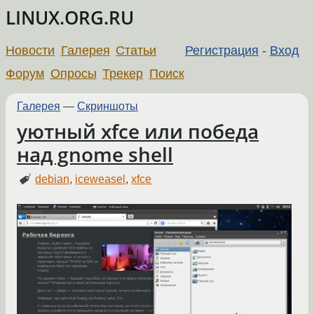
LINUX.ORG.RU
Новости
Галерея
Статьи
Регистрация
-
Вход
Форум
Опросы
Трекер
Поиск
Галерея
—
Скриншоты
уютный xfce или победа
над gnome shell
debian
,
iceweasel
,
xfce