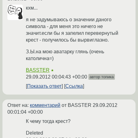
кхм...
я не задумываюсь о значении даного
символа - для меня это ничего не
значит.если бы я запелил перевернутый
крест - получилось бы вырвиглазно.
З.Ы.на мою аватарку глянь (очень
католична=)
BASSTER
★
29.09.2012 00:04:43 +00:00
автор топика
Показать ответ
Ссылка
Ответ на:
комментарий
от BASSTER
29.09.2012
00:01:04 +00:00
К чему тогда крест?
Deleted