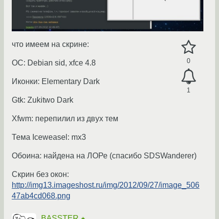
что имеем на скрине:
0
ОС: Debian sid, xfce 4.8
Иконки: Elementary Dark
1
Gtk: Zukitwo Dark
Xfwm: перепилил из двух тем
Тема Iceweasel: mx3
Обоина: найдена на ЛОРе (спасибо SDSWanderer)
Скрин без окон:
http://img13.imageshost.ru/img/2012/09/27/image_506
47ab4cd068.png
BASSTER
★